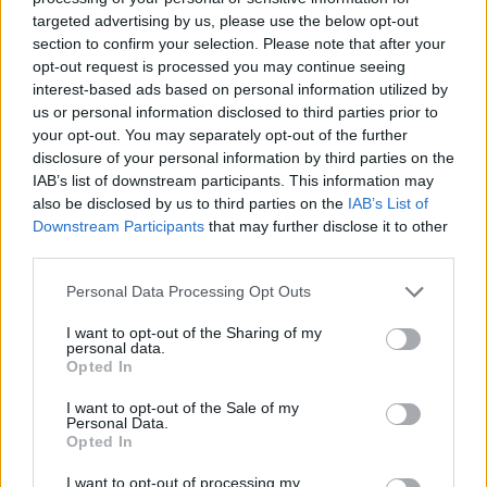
hogy díjat adjon át a Cometen. A soproni szépség
targeted advertising by us, please use the below opt-out
magyar tervezők kreációjára szavazott: egy mesés
section to confirm your selection. Please note that after your
USE unused
ruhában vonult végig a vörös
opt-out request is processed you may continue seeing
interest-based ads based on personal information utilized by
szőnyegen. Ezt a kreációt
viselte egyébként Balla
us or personal information disclosed to third parties prior to
Eszter is az idei GLAMOUR Women of the Yearen
.
your opt-out. You may separately opt-out of the further
Szerintünk nagyon glamúr választás, ti mit
disclosure of your personal information by third parties on the
gondoltok?
IAB’s list of downstream participants. This information may
also be disclosed by us to third parties on the
IAB’s List of
Küldés
Downstream Participants
that may further disclose it to other
Megosztás
Messengeren
third parties.
Please note that this website/app uses one or more Google
Personal Data Processing Opt Outs
Itt állíthatod be
, hogy a Google
services and may gather and store information including but
keresőben könnyebben megtaláld a
not limited to your visit or usage behaviour. You may click to
I want to opt-out of the Sharing of my
glamour.hu cikkeit
personal data.
grant or deny consent to Google and its third-party tags to
Opted In
use your data for below specified purposes in below Google
consent section.
I want to opt-out of the Sale of my
Personal Data.
Opted In
I want to opt-out of processing my