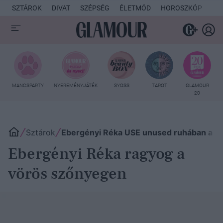
SZTÁROK
DIVAT
SZÉPSÉG
ÉLETMÓD
HOROSZKÓP
KU
MANCSPARTY
NYEREMÉNYJÁTÉK
SYOSS
TAROT
GLAMOUR
20
Sztárok
Ebergényi Réka USE unused ruhában a 
Ebergényi Réka ragyog a
vörös szőnyegen