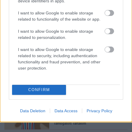
device identifiers in apps.
I want to allow Google to enable storage
related to functionality of the website or app.
I want to allow Google to enable storage
related to personalization.
Feliratkozom
I want to allow Google to enable storage
related to security, including authentication
functionality and fraud prevention, and other
user protection.
Neked is rosaceás a bőrőd?
Innen tudhatod!
Támogatott Tartalom
CONFIRM
Mindenki azt hiszi, hogy
egészségtelen, pedig a hekk és a
Data Deletion
Data Access
Privacy Policy
lángos is jót tehe
Támogatott Tartalom