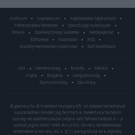
Archívum
Impresszum
Adatkezelési tájékoztató
Felhasználási feltételek
Szerzői jogi nyilatkozat
Rólunk
Szerkesztőségi küldetés
Médiaajánlat
Előfizetés
Kapcsolat
RSS
Akadálymentesítési nyilatkozat
Süti beállítások
USA
Németország
Brazília
Mexikó
Anglia
Bulgária
Lengyelország
Spanyolország
Dél-Afrika
© glamour.hu © IndaNext Hungary Kft. Az oldalak tartalmával
kapcsolatban minden jog fenntartva, beleértve a tartalom
szöveg- és adatbányászat céljára való felhasználását is – a
szerzői jogról szóló 1999. évi LXXVI. törvény rendelkezései
értelmében a törvény 35/A. § (1) paragrafusa és a digitális