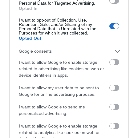
Personal Data for Targeted Advertising.
Opted In
I want to opt-out of Collection, Use,
Retention, Sale, and/or Sharing of my
Personal Data that Is Unrelated with the
Purposes for which it was collected.
Opted Out
Google consents
EBERGÉNYI RÉKA
USE UNUSED
VÖRÖS SZŐNYEG
I want to allow Google to enable storage
MAGYAR TOPMODELL
ISZAK ESZTER
related to advertising like cookies on web or
device identifiers in apps.
I want to allow my user data to be sent to
Kövesd a Glamour cikkeit a
Google hírekben
is!
Google for online advertising purposes.
I want to allow Google to send me
personalized advertising.
I want to allow Google to enable storage
related to analytics like cookies on web or