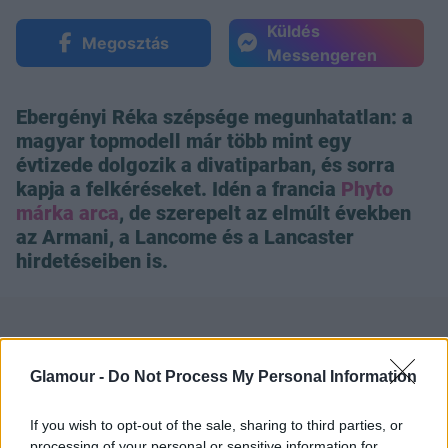
Küldés
Megosztás
Messengeren
Ebergényi Réka szépsége megunhatatlan: a
magyar topmodell már több mint egy
évtizede dolgozik a divatiparban, és sorra
kapja a felkéréseket. Idén a francia
Phyto
márka arca
, de szerepelt az elmúlt években
az Armani, a Lancome és a Lancaster
hirdetéseiben is.
Glamour -
Do Not Process My Personal Information
A Visage topmodellje szeret hazalátogatni, ezért
If you wish to opt-out of the sale, sharing to third parties, or
örömmel mondott igent a VIVA tévé felkérésére is,
processing of your personal or sensitive information for