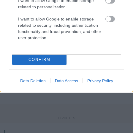
I want to allow Google to enable storage
related to personalization.
Küldés
Megosztás
Messengeren
I want to allow Google to enable storage
related to security, including authentication
functionality and fraud prevention, and other
Itt állíthatod be
, hogy a Google
user protection.
keresőben könnyebben megtaláld a
glamour.hu cikkeit
CONFIRM
Data Deletion
Data Access
Privacy Policy