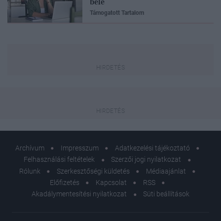
bele
Támogatott Tartalom
Archívum
Impresszum
Adatkezelési tájékoztató
Felhasználási feltételek
Szerzői jogi nyilatkozat
Rólunk
Szerkesztőségi küldetés
Médiaajánlat
Előfizetés
Kapcsolat
RSS
Akadálymentesítési nyilatkozat
Süti beállítások