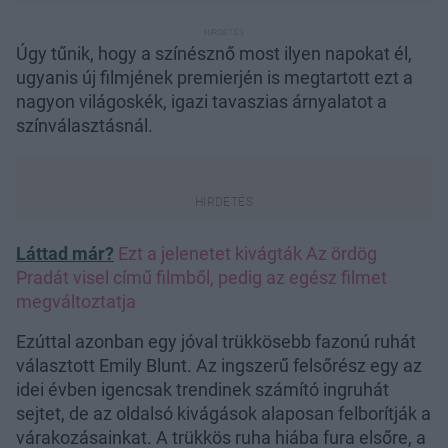
Úgy tűnik, hogy a színésznő most ilyen napokat él,
ugyanis új filmjének premierjén is megtartott ezt a
nagyon világoskék, igazi tavaszias árnyalatot a
színválasztásnál.
Láttad már?
Ezt a jelenetet kivágták Az ördög
Pradát visel című filmből, pedig az egész filmet
megváltoztatja
Ezúttal azonban egy jóval trükkösebb fazonú ruhát
választott Emily Blunt. Az ingszerű felsőrész egy az
idei évben igencsak trendinek számító ingruhát
sejtet, de az oldalsó kivágások alaposan felborítják a
várakozásainkat. A trükkös ruha hiába fura elsőre, a