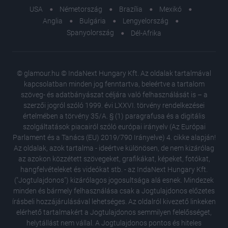
USA
Németország
Brazília
Mexikó
Anglia
Bulgária
Lengyelország
Spanyolország
Dél-Afrika
© glamour.hu © IndaNext Hungary Kft. Az oldalak tartalmával
kapcsolatban minden jog fenntartva, beleértve a tartalom
szöveg- és adatbányászat céljára való felhasználását is – a
szerzői jogról szóló 1999. évi LXXVI. törvény rendelkezései
értelmében a törvény 35/A. § (1) paragrafusa és a digitális
szolgáltatások piacairól szóló európai irányelv (Az Európai
Parlament és a Tanács (EU) 2019/790 Irányelve) 4. cikke alapján!
Az oldalak, azok tartalma - ideértve különösen, de nem kizárólag
az azokon közzétett szövegeket, grafikákat, képeket, fotókat,
hangfelvételeket és videókat stb. - az IndaNext Hungary Kft.
("Jogtulajdonos") kizárólagos jogosultsága alá esnek. Mindezek
minden és bármely felhasználása csak a Jogtulajdonos előzetes
írásbeli hozzájárulásával lehetséges. Az oldalról kivezető linkeken
elérhető tartalmakért a Jogtulajdonos semmilyen felelősséget,
helytállást nem vállal. A Jogtulajdonos pontos és hiteles
„Egyszer