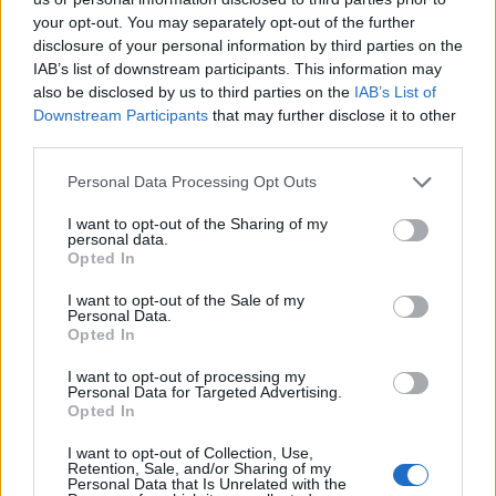
your opt-out. You may separately opt-out of the further
disclosure of your personal information by third parties on the
IAB’s list of downstream participants. This information may
also be disclosed by us to third parties on the
IAB’s List of
Downstream Participants
that may further disclose it to other
third parties.
Please note that this website/app uses one or more Google
Personal Data Processing Opt Outs
services and may gather and store information including but
not limited to your visit or usage behaviour. You may click to
I want to opt-out of the Sharing of my
personal data.
grant or deny consent to Google and its third-party tags to
Emily Blunt
Opted In
use your data for below specified purposes in below Google
Fotó:
Getty Images
consent section.
I want to opt-out of the Sale of my
Personal Data.
Opted In
I want to opt-out of processing my
Personal Data for Targeted Advertising.
Opted In
I want to opt-out of Collection, Use,
Retention, Sale, and/or Sharing of my
Personal Data that Is Unrelated with the