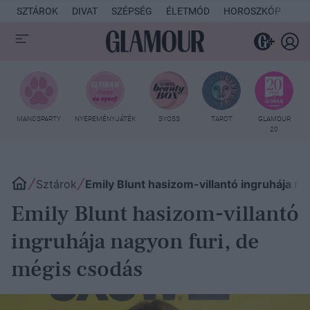
SZTÁROK
DIVAT
SZÉPSÉG
ÉLETMÓD
HOROSZKÓP
KU
MANCSPARTY
NYEREMÉNYJÁTÉK
SYOSS
TAROT
GLAMOUR
20
Sztárok
Emily Blunt hasizom-villantó ingruhája na
Emily Blunt hasizom-villantó
ingruhája nagyon furi, de
mégis csodás