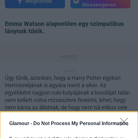
Megosztás
Messengeren
Emma Watson alapvetően egy szimpatikus
lánynak tűnik.
Úgy tűnik, azonban, hogy a Harry Potter egykori
Hermionéjának is agyára ment a siker. Az
egyébként nagyon cuki kutyájának a bundáját talán
nem kellett volna rózsaszínre festetni, lehet, hogy
nem káros az állatnak, de hogy nem túl etikus vele
szemben az biztos. Nekünk egyértelmű a válasz, de
te el tudod fogadni, hogy Emma Watson rózsaszínre
Glamour -
Do Not Process My Personal Information
festette a kutyáját?