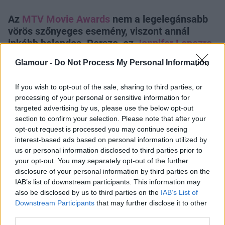
Az
MTV Movie Awards
nem a legelegánsabb
vörös szőnyeges esemény, viszont annál
inkább bolondos. Persze, ez
Jennifer Lopezre
úgysem vonatkozik
, ő mindenhol csakis a
Glamour -
Do Not Process My Personal Information
legszexibb.
If you wish to opt-out of the sale, sharing to third parties, or
processing of your personal or sensitive information for
targeted advertising by us, please use the below opt-out
section to confirm your selection. Please note that after your
opt-out request is processed you may continue seeing
interest-based ads based on personal information utilized by
A szupersztár túlzás nélkül a
lehető legjobb
us or personal information disclosed to third parties prior to
formában van
, karrierje kezdetén sem nézett ki
your opt-out. You may separately opt-out of the further
ennyire szuperül. És ezt persze nem is rejtegeti,
disclosure of your personal information by third parties on the
hiszen büszkén mutogatja elképesztő alakját a
IAB’s list of downstream participants. This information may
vörös szőnyegen (nem is csodálkozunk, hogy
also be disclosed by us to third parties on the
IAB’s List of
Casper Smartnak esze ágában
sem volt megválni
Downstream Participants
that may further disclose it to other
third parties.
tőle). Ez a szoros, fekete Versace összeállítás éppen