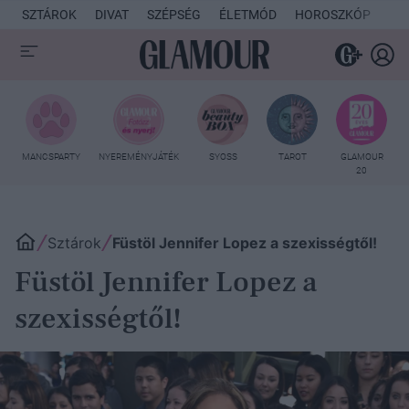
SZTÁROK
DIVAT
SZÉPSÉG
ÉLETMÓD
HOROSZKÓP
KU
MANCSPARTY
NYEREMÉNYJÁTÉK
SYOSS
TAROT
GLAMOUR
20
Sztárok
Füstöl Jennifer Lopez a szexisségtől!
Füstöl Jennifer Lopez a
szexisségtől!