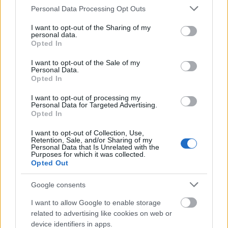
eléggé nyitott ahhoz, hogy szexin kivillanjon J-Lo
Please note that this website/app uses one or more Google
Personal Data Processing Opt Outs
dekoltázsa, és elég rövid, hogy
tökéletes lábait is
services and may gather and store information including but
megcsodáljuk
. Te elhiszed, hogy Jennifer Lopez 45
not limited to your visit or usage behaviour. You may click to
I want to opt-out of the Sharing of my
personal data.
éves?
grant or deny consent to Google and its third-party tags to
Opted In
use your data for below specified purposes in below Google
consent section.
I want to opt-out of the Sale of my
Personal Data.
Küldés
Opted In
Megosztás
Messengeren
I want to opt-out of processing my
Personal Data for Targeted Advertising.
Opted In
Itt állíthatod be
, hogy a Google
keresőben könnyebben megtaláld a
glamour.hu cikkeit
I want to opt-out of Collection, Use,
Retention, Sale, and/or Sharing of my
Personal Data that Is Unrelated with the
Purposes for which it was collected.
Opted Out
Google consents
I want to allow Google to enable storage
related to advertising like cookies on web or
device identifiers in apps.