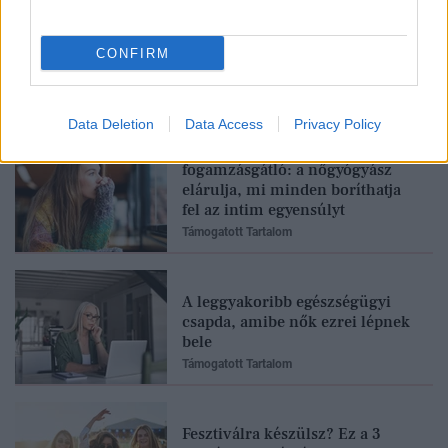
CONFIRM
Feliratkozom
Data Deletion
Data Access
Privacy Policy
Stressz, szoptatás,
fogamzásgátló: a nőgyógyász
elárulja, mi minden boríthatja
fel az intim egyensúlyt
Támogatott Tartalom
A leggyakoribb egészségügyi
csapda, amibe nők ezrei lépnek
bele
Támogatott Tartalom
Fesztiválra készülsz? Ez a 3