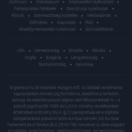
Archívum
Impresszum
Adatkezelési tájékoztató
Felhasználási feltételek
Szerzői jogi nyilatkozat
Rólunk
Szerkesztőségi küldetés
Médiaajánlat
Előfizetés
Kapcsolat
RSS
Akadálymentesítési nyilatkozat
Süti beállítások
USA
Németország
Brazília
Mexikó
Anglia
Bulgária
Lengyelország
Spanyolország
Dél-Afrika
© glamour.hu © IndaNext Hungary Kft. Az oldalak tartalmával
kapcsolatban minden jog fenntartva, beleértve a tartalom
szöveg- és adatbányászat céljára való felhasználását is – a
szerzői jogról szóló 1999. évi LXXVI. törvény rendelkezései
értelmében a törvény 35/A. § (1) paragrafusa és a digitális
szolgáltatások piacairól szóló európai irányelv (Az Európai
Parlament és a Tanács (EU) 2019/790 Irányelve) 4. cikke alapján!
Az oldalak, azok tartalma - ideértve különösen, de nem kizárólag