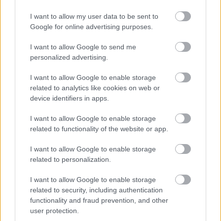
I want to allow my user data to be sent to
Google for online advertising purposes.
I want to allow Google to send me
personalized advertising.
JENNIFER LOPEZ
MTV MOVIE AWARDS
VERSACE
I want to allow Google to enable storage
VÖRÖS SZŐNYEG
JENNIFER LOPEZ
related to analytics like cookies on web or
device identifiers in apps.
Kövesd a Glamour cikkeit a
Google hírekben
is!
I want to allow Google to enable storage
related to functionality of the website or app.
I want to allow Google to enable storage
related to personalization.
I want to allow Google to enable storage
related to security, including authentication
functionality and fraud prevention, and other
user protection.