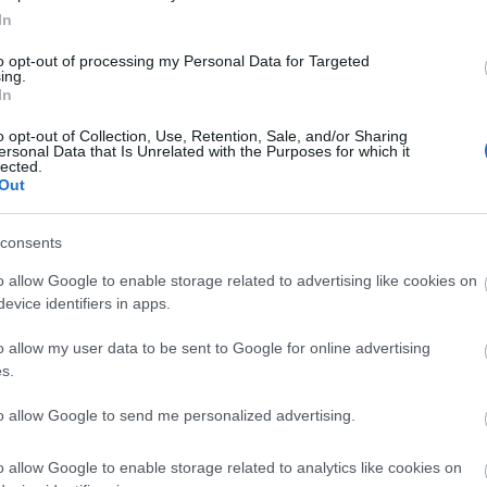
In
to opt-out of processing my Personal Data for Targeted
ing.
In
o opt-out of Collection, Use, Retention, Sale, and/or Sharing
ersonal Data that Is Unrelated with the Purposes for which it
lected.
engeren
Pinterest
Out
consents
ivatérzékéről interjújában.
o allow Google to enable storage related to advertising like cookies on
k van egy divatblogja, amit a
evice identifiers in apps.
iszen szerinte is Harper rendkívül
o allow my user data to be sent to Google for online advertising
s.
to allow Google to send me personalized advertising.
o allow Google to enable storage related to analytics like cookies on