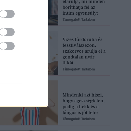
elárulja, mi minden
boríthatja fel az
intim egyensúlyt
Támogatott Tartalom
Vizes fürdőruha és
fesztiválszezon:
szakorvos árulja el a
gondtalan nyár
titkát
Támogatott Tartalom
Mindenki azt hiszi,
hogy egészségtelen,
pedig a hekk és a
lángos is jót tehe
Támogatott Tartalom