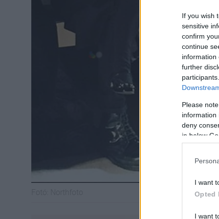
If you wish 
sensitive in
confirm you
continue se
information 
further disc
participants
Downstream 
Please note
information 
deny consent
in below Go
Persona
I want t
Fotó:
Northfoto
Opted 
I want t