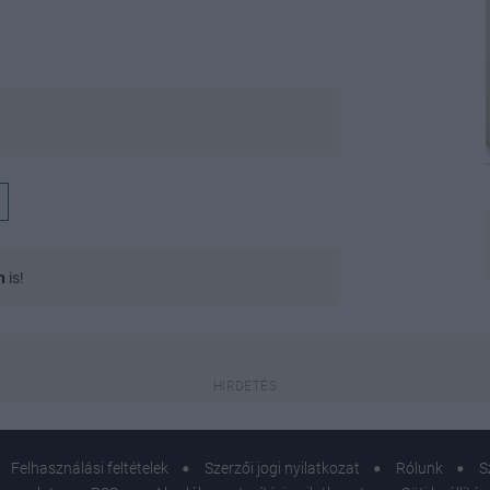
n
is!
Felhasználási feltételek
Szerzői jogi nyilatkozat
Rólunk
S