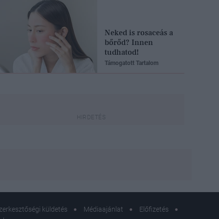
Neked is rosaceás a
bőrőd? Innen
tudhatod!
Támogatott Tartalom
zerkesztőségi küldetés
Médiaajánlat
Előfizetés