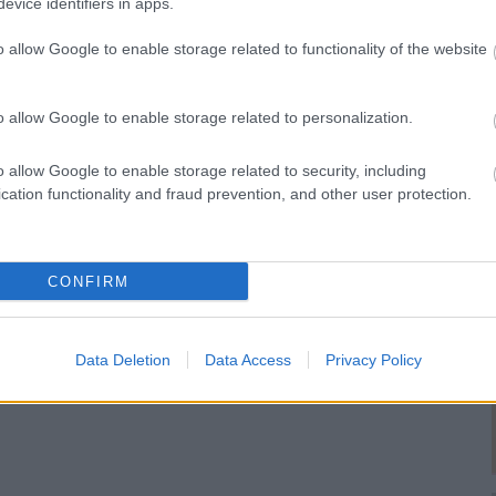
evice identifiers in apps.
tanak meg rajta a mini hírességről, és
 kislány ruháit, amelyet olyan
o allow Google to enable storage related to functionality of the website
tney, Ralph Lauren vagy Versace. A
ifinomult
, hogy több közösségi
o allow Google to enable storage related to personalization.
elárulta a New York-i show-ját követően,
nem a kislány választja magának.
o allow Google to enable storage related to security, including
cation functionality and fraud prevention, and other user protection.
sengeren
Pinterest
CONFIRM
nyebben megtaláld a glamour.hu
Data Deletion
Data Access
Privacy Policy