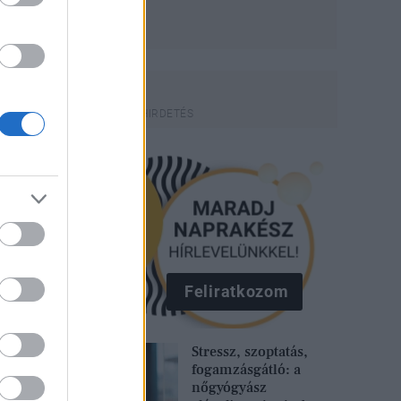
Feliratkozom
Stressz, szoptatás,
fogamzásgátló: a
nőgyógyász