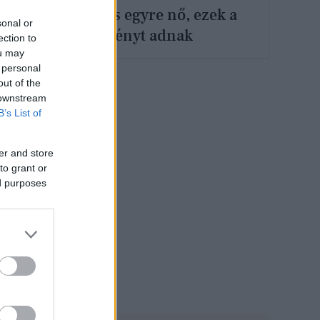
klímaszorongás egyre nő, ezek a
sonal or
történetek reményt adnak
ection to
ou may
 personal
out of the
 downstream
B’s List of
er and store
to grant or
ed purposes