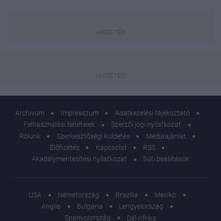
Archívum
Impresszum
Adatkezelési tájékoztató
Felhasználási feltételek
Szerzői jogi nyilatkozat
Rólunk
Szerkesztőségi küldetés
Médiaajánlat
Előfizetés
Kapcsolat
RSS
Akadálymentesítési nyilatkozat
Süti beállítások
USA
Németország
Brazília
Mexikó
Anglia
Bulgária
Lengyelország
Spanyolország
Dél-Afrika