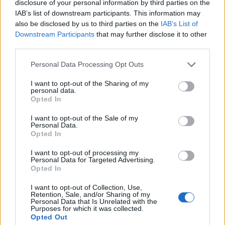
disclosure of your personal information by third parties on the
IAB’s list of downstream participants. This information may
also be disclosed by us to third parties on the
IAB’s List of
Downstream Participants
that may further disclose it to other
third parties.
Please note that this website/app uses one or more Google
Personal Data Processing Opt Outs
services and may gather and store information including but
not limited to your visit or usage behaviour. You may click to
I want to opt-out of the Sharing of my
personal data.
grant or deny consent to Google and its third-party tags to
Opted In
use your data for below specified purposes in below Google
consent section.
I want to opt-out of the Sale of my
Personal Data.
Opted In
I want to opt-out of processing my
Personal Data for Targeted Advertising.
Opted In
I want to opt-out of Collection, Use,
Retention, Sale, and/or Sharing of my
Personal Data that Is Unrelated with the
Purposes for which it was collected.
Opted Out