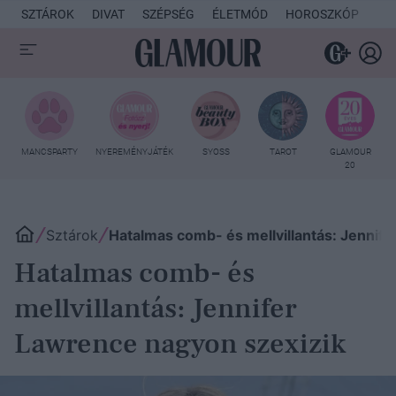
SZTÁROK
DIVAT
SZÉPSÉG
ÉLETMÓD
HOROSZKÓP
KU
MANCSPARTY
NYEREMÉNYJÁTÉK
SYOSS
TAROT
GLAMOUR
20
Sztárok
Hatalmas comb- és mellvillantás: Jennif
Hatalmas comb- és
mellvillantás: Jennifer
Lawrence nagyon szexizik