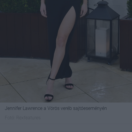
Jennifer Lawrence a Vörös veréb sajtóeseményén
Fotó:
Rexfeatures