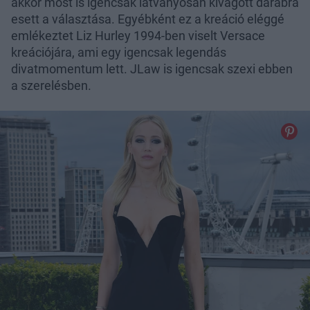
akkor most is igencsak látványosan kivágott darabra
esett a választása. Egyébként ez a kreáció eléggé
emlékeztet Liz Hurley 1994-ben viselt Versace
kreációjára, ami egy igencsak legendás
divatmomentum lett. JLaw is igencsak szexi ebben
a szerelésben.