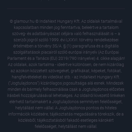
© glamour.hu © IndaNext Hungary Kft. Az oldalak tartalmával
kapcsolatban minden jog fenntartva, beleértve a tartalom
szöveg- és adatbányászat céljára való felhasználását is – a
szerzői jogról szóló 1999. évi LXXVI. törvény rendelkezései
értelmében a törvény 35/A. § (1) paragrafusa és a digitális
szolgáltatások piacairól szóló európai irányelv (Az Európai
Parlament és a Tanács (EU) 2019/790 Irányelve) 4. cikke alapján!
Az oldalak, azok tartalma - ideértve különösen, de nem kizárólag
az azokon közzétett szövegeket, grafikákat, képeket, fotókat,
hangfelvételeket és videókat stb. - az IndaNext Hungary Kft.
("Jogtulajdonos") kizárólagos jogosultsága alá esnek. Mindezek
minden és bármely felhasználása csak a Jogtulajdonos előzetes
írásbeli hozzájárulásával lehetséges. Az oldalról kivezető linkeken
elérhető tartalmakért a Jogtulajdonos semmilyen felelősséget,
helytállást nem vállal. A Jogtulajdonos pontos és hiteles
A női te
információk közlésére, tájékoztatás megadására törekszik, de a
megelőz
közlésből, tájékoztatásból fakadó esetleges károkért
„Egyszer
felelősséget, helytállást nem vállal.