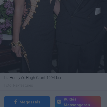
Liz Hurley és Hugh Grant 1994-ben
Fotó:
Rexfeatures
Küldés
Megosztás
Messengeren