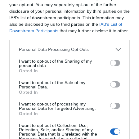
Messengeren
your opt-out. You may separately opt-out of the further
disclosure of your personal information by third parties on the
IAB’s list of downstream participants. This information may
Itt állíthatod be
, hogy a Google
also be disclosed by us to third parties on the
IAB’s List of
keresőben könnyebben megtaláld a
glamour.hu cikkeit
Downstream Participants
that may further disclose it to other
third parties.
Please note that this website/app uses one or more Google
Personal Data Processing Opt Outs
services and may gather and store information including but
not limited to your visit or usage behaviour. You may click to
I want to opt-out of the Sharing of my
personal data.
grant or deny consent to Google and its third-party tags to
Opted In
use your data for below specified purposes in below Google
consent section.
I want to opt-out of the Sale of my
Personal Data.
Opted In
I want to opt-out of processing my
Personal Data for Targeted Advertising.
Opted In
I want to opt-out of Collection, Use,
HEIDI KLUM
ROBERTO CAVALLI
AMFAR-GÁLA
Retention, Sale, and/or Sharing of my
Personal Data that Is Unrelated with the
Purposes for which it was collected.
VÖRÖS SZŐNYEG