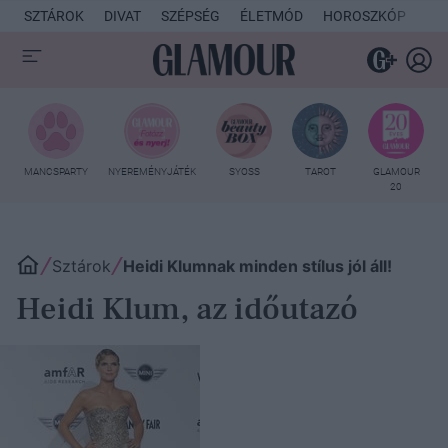
SZTÁROK
DIVAT
SZÉPSÉG
ÉLETMÓD
HOROSZKÓP
KU
MANCSPARTY
NYEREMÉNYJÁTÉK
SYOSS
TAROT
GLAMOUR
20
Sztárok
Heidi Klumnak minden stílus jól áll!
Heidi Klum, az időutazó