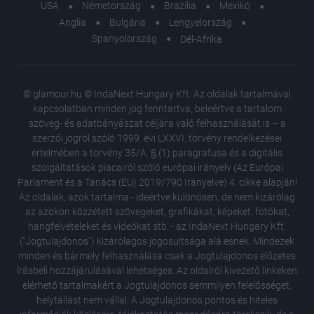
USA
Németország
Brazília
Mexikó
Anglia
Bulgária
Lengyelország
Spanyolország
Dél-Afrika
© glamour.hu © IndaNext Hungary Kft. Az oldalak tartalmával
kapcsolatban minden jog fenntartva, beleértve a tartalom
szöveg- és adatbányászat céljára való felhasználását is – a
szerzői jogról szóló 1999. évi LXXVI. törvény rendelkezései
értelmében a törvény 35/A. § (1) paragrafusa és a digitális
szolgáltatások piacairól szóló európai irányelv (Az Európai
Parlament és a Tanács (EU) 2019/790 Irányelve) 4. cikke alapján!
Az oldalak, azok tartalma - ideértve különösen, de nem kizárólag
az azokon közzétett szövegeket, grafikákat, képeket, fotókat,
hangfelvételeket és videókat stb. - az IndaNext Hungary Kft.
("Jogtulajdonos") kizárólagos jogosultsága alá esnek. Mindezek
minden és bármely felhasználása csak a Jogtulajdonos előzetes
írásbeli hozzájárulásával lehetséges. Az oldalról kivezető linkeken
elérhető tartalmakért a Jogtulajdonos semmilyen felelősséget,
helytállást nem vállal. A Jogtulajdonos pontos és hiteles
Műveltsé