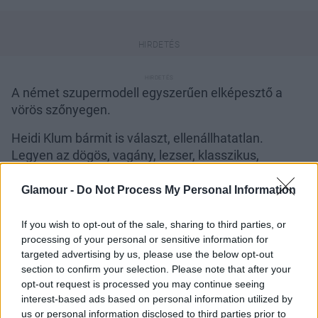
A német szupermodell egyszerűen elképesztő a
vörös szőnyegen.
Heidi Klum bármit is választ, ellenállhatatlan.
Legyen az dögös, vagány, lezser, klasszikus,
egyszerűen a szupermodell mindig tökéletes. A
milánói amFAR gálán elképesztően gyönyörű volt,
Glamour -
Do Not Process My Personal Information
akár egy hollywoodi filmsztár a 20-as évekből. Egy
Roberto Cavalli ruhát viselt az eseményen,
If you wish to opt-out of the sale, sharing to third parties, or
amelyhez tökéletesen passzolt a szolid
Marcel-
processing of your personal or sensitive information for
targeted advertising by us, please use the below opt-out
hullám
. Igazi istennő volt Heidi, kérdés, hogy neked
section to confirm your selection. Please note that after your
tetszik-e a hasonló időutazás?
opt-out request is processed you may continue seeing
interest-based ads based on personal information utilized by
Küldés
us or personal information disclosed to third parties prior to
Megosztás