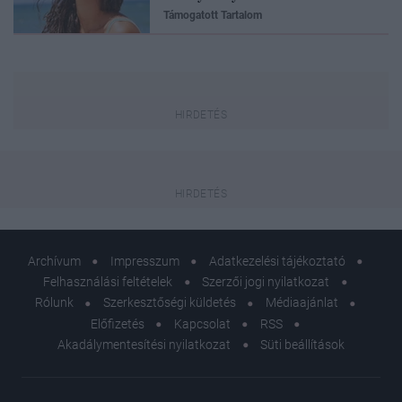
Támogatott Tartalom
Archívum
Impresszum
Adatkezelési tájékoztató
Felhasználási feltételek
Szerzői jogi nyilatkozat
Rólunk
Szerkesztőségi küldetés
Médiaajánlat
Előfizetés
Kapcsolat
RSS
Akadálymentesítési nyilatkozat
Süti beállítások