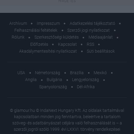
Archívum
Impresszum
Adatkezelési tájékoztató
Felhasználási feltételek
Szerzői jogi nyilatkozat
Rólunk
Szerkesztőségi küldetés
Médiaajánlat
Előfizetés
Kapcsolat
RSS
Akadálymentesítési nyilatkozat
Süti beállítások
USA
Németország
Brazília
Mexikó
Anglia
Bulgária
Lengyelország
Spanyolország
Dél-Afrika
© glamour.hu © IndaNext Hungary Kft. Az oldalak tartalmával
kapcsolatban minden jog fenntartva, beleértve a tartalom
szöveg- és adatbányászat céljára való felhasználását is – a
szerzői jogról szóló 1999. évi LXXVI. törvény rendelkezései