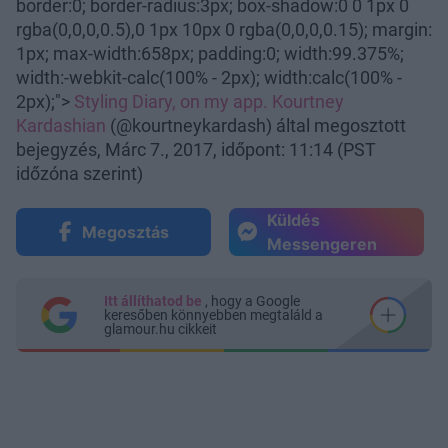
border:0; border-radius:3px; box-shadow:0 0 1px 0
rgba(0,0,0,0.5),0 1px 10px 0 rgba(0,0,0,0.15); margin:
1px; max-width:658px; padding:0; width:99.375%;
width:-webkit-calc(100% - 2px); width:calc(100% -
2px);">
Styling Diary, on my app.
Kourtney
Kardashian
(@kourtneykardash) által megosztott
bejegyzés, Márc 7., 2017, időpont: 11:14 (PST
időzóna szerint)
Küldés
Megosztás
Messengeren
Itt állíthatod be
, hogy a Google
keresőben könnyebben megtaláld a
glamour.hu cikkeit