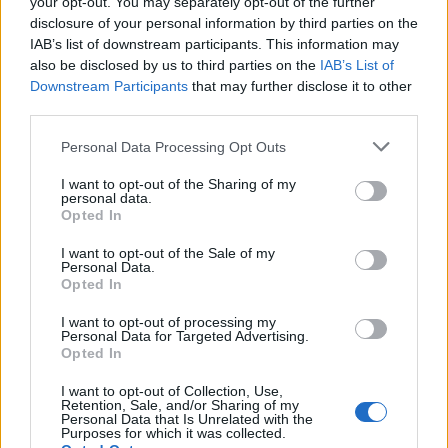
your opt-out. You may separately opt-out of the further
disclosure of your personal information by third parties on the
IAB’s list of downstream participants. This information may
also be disclosed by us to third parties on the
IAB’s List of
Downstream Participants
that may further disclose it to other
third parties.
Please note that this website/app uses one or more Google
Personal Data Processing Opt Outs
services and may gather and store information including but
not limited to your visit or usage behaviour. You may click to
I want to opt-out of the Sharing of my
personal data.
grant or deny consent to Google and its third-party tags to
Opted In
use your data for below specified purposes in below Google
consent section.
I want to opt-out of the Sale of my
Personal Data.
Opted In
I want to opt-out of processing my
Personal Data for Targeted Advertising.
Opted In
I want to opt-out of Collection, Use,
Retention, Sale, and/or Sharing of my
Personal Data that Is Unrelated with the
Purposes for which it was collected.