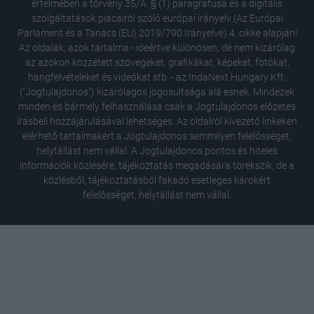
értelmében a törvény 35/A. § (1) paragrafusa és a digitális
szolgáltatások piacairól szóló európai irányelv (Az Európai
Parlament és a Tanács (EU) 2019/790 Irányelve) 4. cikke alapján!
Az oldalak, azok tartalma - ideértve különösen, de nem kizárólag
az azokon közzétett szövegeket, grafikákat, képeket, fotókat,
hangfelvételeket és videókat stb. - az IndaNext Hungary Kft.
("Jogtulajdonos") kizárólagos jogosultsága alá esnek. Mindezek
minden és bármely felhasználása csak a Jogtulajdonos előzetes
írásbeli hozzájárulásával lehetséges. Az oldalról kivezető linkeken
elérhető tartalmakért a Jogtulajdonos semmilyen felelősséget,
helytállást nem vállal. A Jogtulajdonos pontos és hiteles
információk közlésére, tájékoztatás megadására törekszik, de a
közlésből, tájékoztatásból fakadó esetleges károkért
felelősséget, helytállást nem vállal.