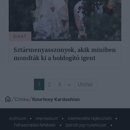
DIVAT
Sztármenyasszonyok, akik miniben
mondták ki a boldogító igent
Következő
Utolsó
1
2
3
»
Utolsó
Címke
Kourtney Kardashian
Archívum
Impresszum
Adatkezelési tájékoztató
Felhasználási feltételek
Szerzői jogi nyilatkozat