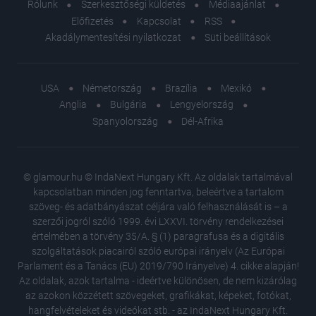
Rólunk
Szerkesztőségi küldetés
Médiaajánlat
Előfizetés
Kapcsolat
RSS
Akadálymentesítési nyilatkozat
Süti beállítások
USA
Németország
Brazília
Mexikó
Anglia
Bulgária
Lengyelország
Spanyolország
Dél-Afrika
© glamour.hu © IndaNext Hungary Kft. Az oldalak tartalmával
kapcsolatban minden jog fenntartva, beleértve a tartalom
szöveg- és adatbányászat céljára való felhasználását is – a
szerzői jogról szóló 1999. évi LXXVI. törvény rendelkezései
értelmében a törvény 35/A. § (1) paragrafusa és a digitális
szolgáltatások piacairól szóló európai irányelv (Az Európai
Parlament és a Tanács (EU) 2019/790 Irányelve) 4. cikke alapján!
Az oldalak, azok tartalma - ideértve különösen, de nem kizárólag
az azokon közzétett szövegeket, grafikákat, képeket, fotókat,
hangfelvételeket és videókat stb. - az IndaNext Hungary Kft.