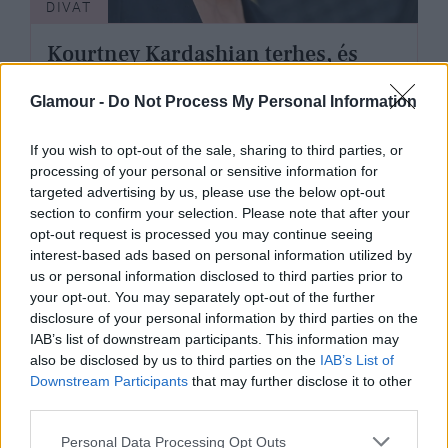
DIVAT
Kourtney Kardashian terhes, és
nem fél meztelenruhába bújni
Glamour -
Do Not Process My Personal Information
If you wish to opt-out of the sale, sharing to third parties, or
processing of your personal or sensitive information for
targeted advertising by us, please use the below opt-out
section to confirm your selection. Please note that after your
opt-out request is processed you may continue seeing
interest-based ads based on personal information utilized by
us or personal information disclosed to third parties prior to
your opt-out. You may separately opt-out of the further
disclosure of your personal information by third parties on the
IAB’s list of downstream participants. This information may
also be disclosed by us to third parties on the
IAB’s List of
Downstream Participants
that may further disclose it to other
third parties.
SZTÁRHÍREK
Please note that this website/app uses one or more Google
Personal Data Processing Opt Outs