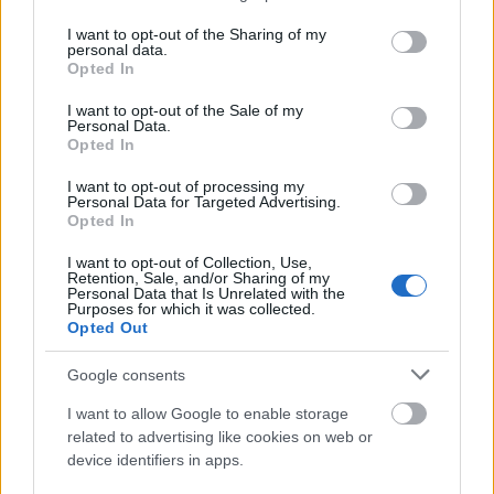
Várandósan is igent mondott a
services and may gather and store information including but
not limited to your visit or usage behaviour. You may click to
I want to opt-out of the Sharing of my
meztelenruhára: Kourtney
personal data.
grant or deny consent to Google and its third-party tags to
Kardashian csak úgy tündököl
Opted In
use your data for below specified purposes in below Google
consent section.
I want to opt-out of the Sale of my
Personal Data.
Opted In
I want to opt-out of processing my
Personal Data for Targeted Advertising.
Opted In
I want to opt-out of Collection, Use,
Retention, Sale, and/or Sharing of my
Personal Data that Is Unrelated with the
Purposes for which it was collected.
Opted Out
Google consents
SZTÁRHÍREK
I want to allow Google to enable storage
Terhesnek lenni dögösebb, mint
related to advertising like cookies on web or
valaha, és ezt Rihannának
device identifiers in apps.
köszönhetjük