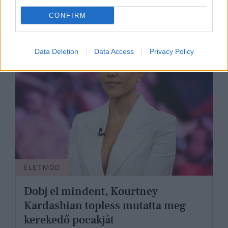
CONFIRM
Data Deletion
Data Access
Privacy Policy
ÉLETMÓD
Dobj el mindent, Kourtney
Kardashian topless mutatta meg
kerekedő pocakját