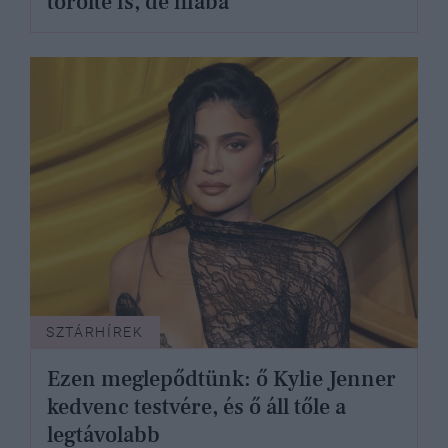
törölte is, de hiába
SZTÁRHÍREK
Ezen meglepődtünk: ő Kylie Jenner
kedvenc testvére, és ő áll tőle a
legtávolabb