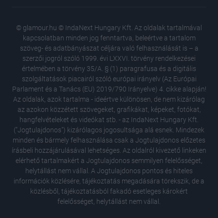
© glamour.hu © IndaNext Hungary Kft. Az oldalak tartalmával
kapcsolatban minden jog fenntartva, beleértve a tartalom
szöveg- és adatbányászat céljára való felhasználását is – a
szerzői jogról szóló 1999. évi LXXVI. törvény rendelkezései
értelmében a törvény 35/A. § (1) paragrafusa és a digitális
szolgáltatások piacairól szóló európai irányelv (Az Európai
Parlament és a Tanács (EU) 2019/790 Irányelve) 4. cikke alapján!
Az oldalak, azok tartalma - ideértve különösen, de nem kizárólag
az azokon közzétett szövegeket, grafikákat, képeket, fotókat,
hangfelvételeket és videókat stb. - az IndaNext Hungary Kft.
("Jogtulajdonos") kizárólagos jogosultsága alá esnek. Mindezek
minden és bármely felhasználása csak a Jogtulajdonos előzetes
írásbeli hozzájárulásával lehetséges. Az oldalról kivezető linkeken
elérhető tartalmakért a Jogtulajdonos semmilyen felelősséget,
helytállást nem vállal. A Jogtulajdonos pontos és hiteles
információk közlésére, tájékoztatás megadására törekszik, de a
közlésből, tájékoztatásból fakadó esetleges károkért
felelősséget, helytállást nem vállal.