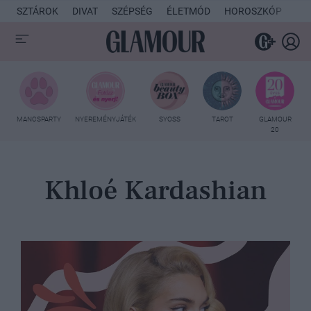
SZTÁROK
DIVAT
SZÉPSÉG
ÉLETMÓD
HOROSZKÓP
KU
MANCSPARTY
NYEREMÉNYJÁTÉK
SYOSS
TAROT
GLAMOUR
20
Khloé Kardashian