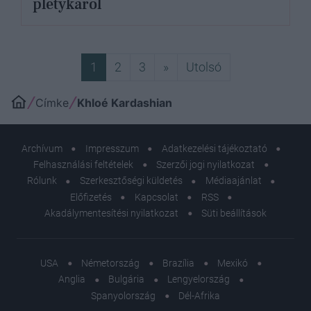
pletykáról
Következő
Utolsó
1
2
3
»
Utolsó
Címke
Khloé Kardashian
Archívum
Impresszum
Adatkezelési tájékoztató
Felhasználási feltételek
Szerzői jogi nyilatkozat
Rólunk
Szerkesztőségi küldetés
Médiaajánlat
Előfizetés
Kapcsolat
RSS
Akadálymentesítési nyilatkozat
Süti beállítások
USA
Németország
Brazília
Mexikó
Anglia
Bulgária
Lengyelország
Spanyolország
Dél-Afrika