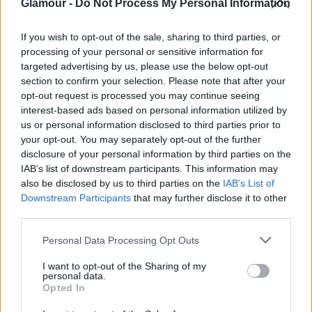
Glamour -
Do Not Process My Personal Information
If you wish to opt-out of the sale, sharing to third parties, or
processing of your personal or sensitive information for
targeted advertising by us, please use the below opt-out
section to confirm your selection. Please note that after your
opt-out request is processed you may continue seeing
interest-based ads based on personal information utilized by
us or personal information disclosed to third parties prior to
your opt-out. You may separately opt-out of the further
disclosure of your personal information by third parties on the
IAB’s list of downstream participants. This information may
also be disclosed by us to third parties on the
IAB’s List of
SZTÁRHÍREK
Downstream Participants
that may further disclose it to other
third parties.
A Kardashian család gigantikus
Please note that this website/app uses one or more Google
Photoshop-balesetet szenvedett
Personal Data Processing Opt Outs
services and may gather and store information including but
not limited to your visit or usage behaviour. You may click to
I want to opt-out of the Sharing of my
personal data.
grant or deny consent to Google and its third-party tags to
Opted In
use your data for below specified purposes in below Google
consent section.