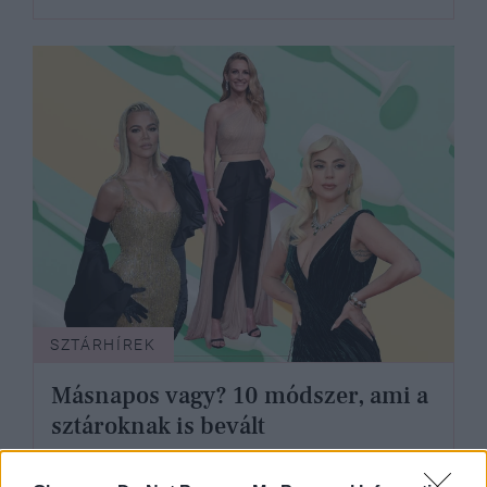
SZTÁRHÍREK
Másnapos vagy? 10 módszer, ami a
sztároknak is bevált