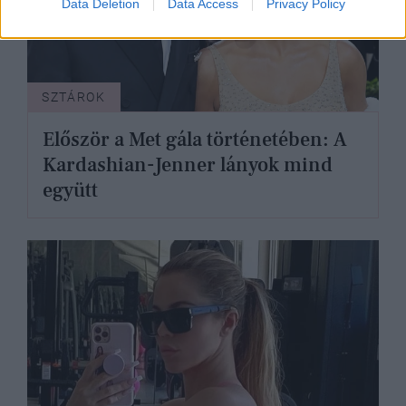
Data Deletion
Data Access
Privacy Policy
SZTÁROK
Először a Met gála történetében: A
Kardashian-Jenner lányok mind
együtt