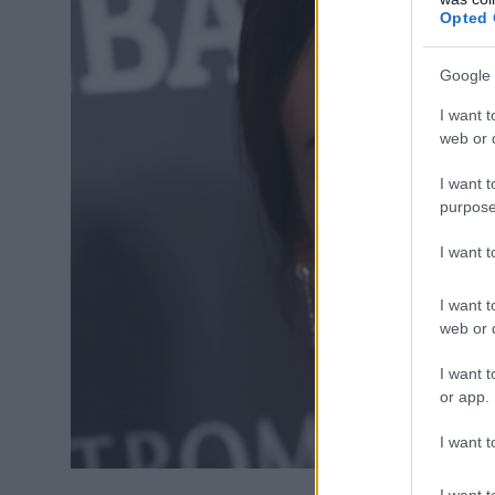
Opted 
Google 
I want t
web or d
I want t
purpose
I want 
I want t
web or d
I want t
or app.
I want t
I want t