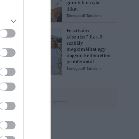
gondtalan nyár
titkát
Támogatott Tartalom
Fesztiválra
készülsz? Ez a 3
szabály
megkímélhet egy
nagyon kellemetlen
problémától
Támogatott Tartalom