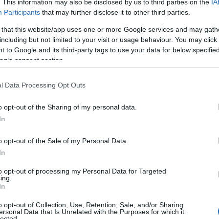
. This information may also be disclosed by us to third parties on the
IA
Participants
that may further disclose it to other third parties.
 that this website/app uses one or more Google services and may gath
including but not limited to your visit or usage behaviour. You may click 
 to Google and its third-party tags to use your data for below specifi
ogle consent section.
l Data Processing Opt Outs
apják a fotósok, most épp New Yorkban
ca Alba egyetlen megjelenéssel máris
o opt-out of the Sharing of my personal data.
In
kár az éj királynője ebben a ruhában
o opt-out of the Sale of my Personal Data.
In
kár az éj királynője ebben a ruhában
to opt-out of processing my Personal Data for Targeted
ing.
In
o opt-out of Collection, Use, Retention, Sale, and/or Sharing
ersonal Data that Is Unrelated with the Purposes for which it
lected.