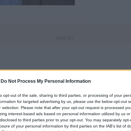
engeren
Pinterest
-
Do Not Process My Personal Information
to opt-out of the sale, sharing to third parties, or processing of your per
lt aktív a vörös szőnyegen, ennek
formation for targeted advertising by us, please use the below opt-out s
ára, gyerekeire és Honest
r selection. Please note that after your opt-out request is processed y
L.A.`s Finest rendőrös sorozatára.
eing interest-based ads based on personal information utilized by us or
disclosed to third parties prior to your opt-out. You may separately opt-
losure of your personal information by third parties on the IAB’s list of