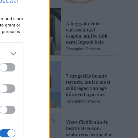
B’s List of
er and store
A leggyakoribb
to grant or
egészségügyi
ed purposes
csapda, amibe nők
ezrei lépnek bele
Támogatott Tartalom
7 drogériás beauty
termék, amire most
szükséged van egy
könnyed nyárhoz
Támogatott Tartalom
Vizes fürdőruha és
fesztiválszezon:
szakorvos árulja el a