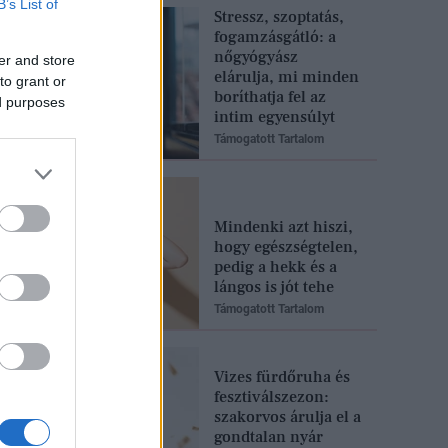
B’s List of
Stressz, szoptatás,
fogamzásgátló: a
nőgyógyász
er and store
elárulja, mi minden
to grant or
boríthatja fel az
ed purposes
intim egyensúlyt
Támogatott Tartalom
Mindenki azt hiszi,
hogy egészségtelen,
pedig a hekk és a
lángos is jót tehe
Támogatott Tartalom
Vizes fürdőruha és
fesztiválszezon:
szakorvos árulja el a
gondtalan nyár