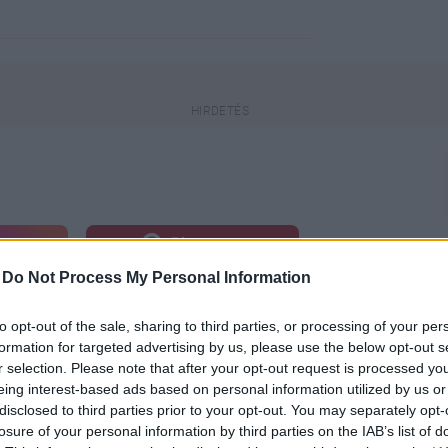
engeren
Pinterest
-
Do Not Process My Personal Information
ni, mint a 2010-es önmaga. Először
to opt-out of the sale, sharing to third parties, or processing of your per
ufruja lesz, mint amivel annak
formation for targeted advertising by us, please use the below opt-out s
r selection. Please note that after your opt-out request is processed y
eing interest-based ads based on personal information utilized by us or
disclosed to third parties prior to your opt-out. You may separately opt-
losure of your personal information by third parties on the IAB’s list of