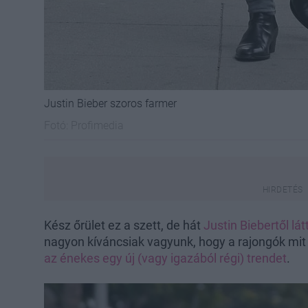
Justin Bieber szoros farmer
Fotó:
Profimedia
Kész őrület ez a szett, de hát
Justin Biebertől lát
nagyon kíváncsiak vagyunk, hogy a rajongók mit
az énekes egy új (vagy igazából régi) trendet
.