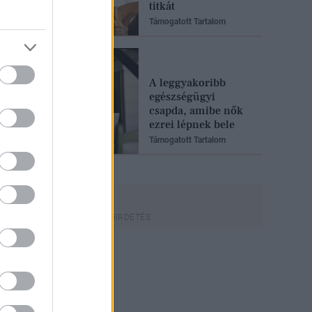
titkát
Támogatott Tartalom
A leggyakoribb
egészségügyi
csapda, amibe nők
ezrei lépnek bele
Támogatott Tartalom