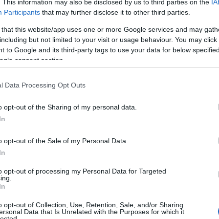
. This information may also be disclosed by us to third parties on the
IA
Participants
that may further disclose it to other third parties.
 that this website/app uses one or more Google services and may gath
t Facebookon (Instagramra továbbra
including but not limited to your visit or usage behaviour. You may click 
zonnal elindított egy mémtrendet ezzel.
 to Google and its third-party tags to use your data for below specifi
ogle consent section.
lkalmat, hogy szórakozzon egy kicsit jó
l Data Processing Opt Outs
o opt-out of the Sharing of my personal data.
In
o opt-out of the Sale of my Personal Data.
; border:0; border-radius:3px; box-
In
ba(0,0,0,0.15); margin: 1px; max-
ebkit-calc(100% - 2px); width:calc(100%
to opt-out of processing my Personal Data for Targeted
ing.
w) által közzétett fénykép, 2017. Jan
In
o opt-out of Collection, Use, Retention, Sale, and/or Sharing
 fel a népek érdeklődését. A minap
ersonal Data that Is Unrelated with the Purposes for which it
lected.