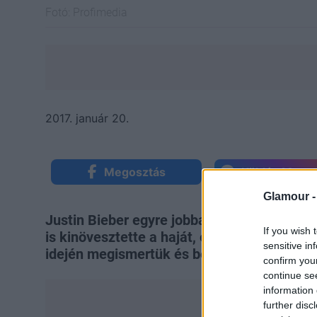
Fotó:
Profimedia
2017. január 20.
Megosztás
Küldés Mess
Glamour 
Justin Bieber egyre jobban kezd úgy kinéz
If you wish 
is kinövesztette a haját, és lassan olyan fr
sensitive in
idején megismertük és belészerettünk.
confirm you
continue se
information 
further disc