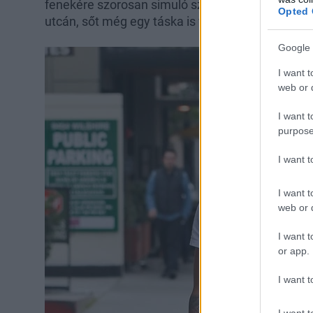
fenekére szorosan simuló szürke farmerben és 
Opted 
utcán, sőt még egy táska is volt nála.
Google 
I want t
web or d
I want t
purpose
I want 
I want t
web or d
I want t
or app.
I want t
I want t