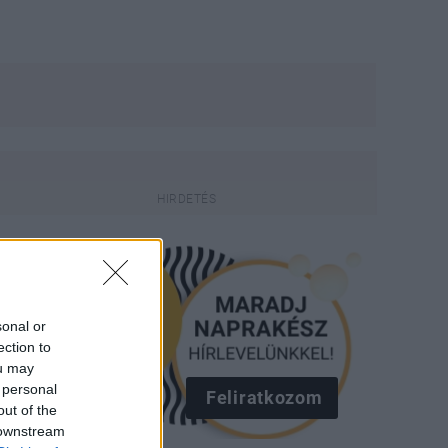
sonal or
ection to
ou may
 personal
Feliratkozom
out of the
 downstream