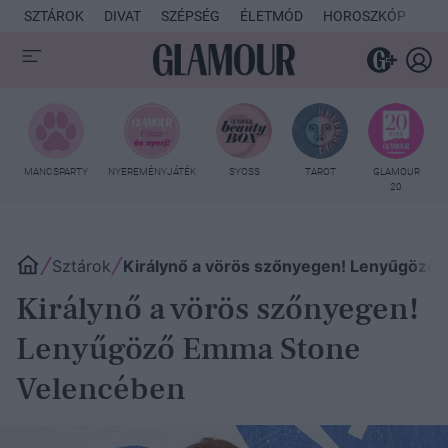
SZTÁROK
DIVAT
SZÉPSÉG
ÉLETMÓD
HOROSZKÓP
KU
MANCSPARTY
NYEREMÉNYJÁTÉK
SYOSS
TAROT
GLAMOUR
20
Sztárok
Királynő a vörös szőnyegen! Lenyűgöző
Királynő a vörös szőnyegen!
Lenyűgöző Emma Stone
Velencében