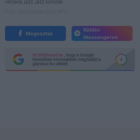
versace, jazz, jazz korszak
Fotó:
RexFeatures/PuzzlePix
Küldés
Megosztás
Messengeren
Itt állíthatod be
, hogy a Google
keresőben könnyebben megtaláld a
glamour.hu cikkeit