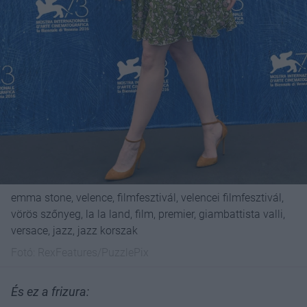
emma stone, velence, filmfesztivál, velencei filmfesztivál,
vörös szőnyeg, la la land, film, premier, giambattista valli,
versace, jazz, jazz korszak
Fotó:
RexFeatures/PuzzlePix
És ez a frizura: