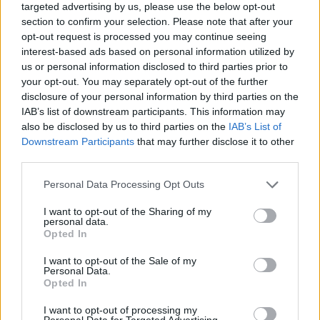
targeted advertising by us, please use the below opt-out
section to confirm your selection. Please note that after your
opt-out request is processed you may continue seeing
interest-based ads based on personal information utilized by
us or personal information disclosed to third parties prior to
your opt-out. You may separately opt-out of the further
disclosure of your personal information by third parties on the
IAB’s list of downstream participants. This information may
emma stone, velence, filmfesztivál, velencei filmfesztivál,
also be disclosed by us to third parties on the
IAB’s List of
vörös szőnyeg, la la land, film, premier, giambattista valli,
Downstream Participants
that may further disclose it to other
versace, jazz, jazz korszak
third parties.
Fotó:
RexFeatures/PuzzlePix
Please note that this website/app uses one or more Google
Personal Data Processing Opt Outs
services and may gather and store information including but
not limited to your visit or usage behaviour. You may click to
I want to opt-out of the Sharing of my
personal data.
grant or deny consent to Google and its third-party tags to
Opted In
use your data for below specified purposes in below Google
consent section.
I want to opt-out of the Sale of my
Personal Data.
Az esti ünnepélyes premierre persze teljesen más
Opted In
hangulatú ruhában érkezett, és természetesen ez
az outfitje is telitalálat. Mi sem tökéletesebb
I want to opt-out of processing my
Personal Data for Targeted Advertising.