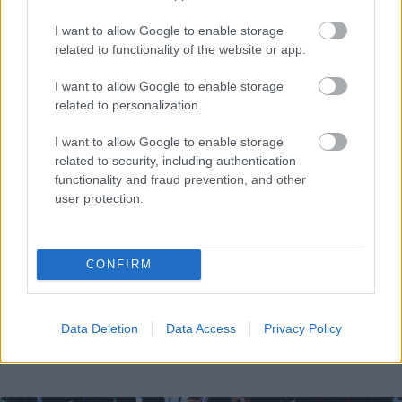
I want to allow Google to enable storage
related to functionality of the website or app.
I want to allow Google to enable storage
related to personalization.
I want to allow Google to enable storage
related to security, including authentication
functionality and fraud prevention, and other
user protection.
CONFIRM
emma stone, velence, filmfesztivál, velencei filmfesztivál,
vörös szőnyeg, la la land, film, premier, giambattista valli,
versace, jazz, jazz korszak
Data Deletion
Data Access
Privacy Policy
Fotó:
RexFeatures/PuzzlePix