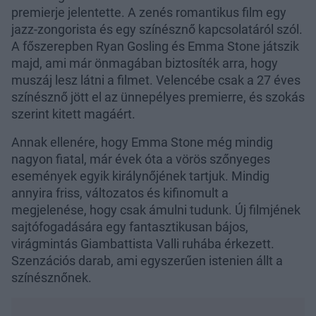
premierje jelentette. A zenés romantikus film egy
jazz-zongorista és egy színésznő kapcsolatáról szól.
A főszerepben Ryan Gosling és Emma Stone játszik
majd, ami már önmagában biztosíték arra, hogy
muszáj lesz látni a filmet. Velencébe csak a 27 éves
színésznő jött el az ünnepélyes premierre, és szokás
szerint kitett magáért.
Annak ellenére, hogy Emma Stone még mindig
nagyon fiatal, már évek óta a vörös szőnyeges
események egyik királynőjének tartjuk. Mindig
annyira friss, változatos és kifinomult a
megjelenése, hogy csak ámulni tudunk. Új filmjének
sajtófogadására egy fantasztikusan bájos,
virágmintás Giambattista Valli ruhába érkezett.
Szenzációs darab, ami egyszerűen istenien állt a
színésznőnek.