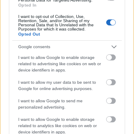
választás egy jazzről szóló film bemutatójára egy
Opted In
igazi jazz-korszakot idéző ruhában menni. A 20-as
I want to opt-out of Collection, Use,
évekre jellemző hosszú rojtos, csillogó Versace ruha
Retention, Sale, and/or Sharing of my
meseszép, és hihetetlenül bájos. Emma Stone a
Personal Data that Is Unrelated with the
Purposes for which it was collected.
vörös szőnyegen továbbra is lehengerlő, nem igaz?
Opted Out
Google consents
I want to allow Google to enable storage
related to advertising like cookies on web or
device identifiers in apps.
I want to allow my user data to be sent to
Google for online advertising purposes.
I want to allow Google to send me
personalized advertising.
I want to allow Google to enable storage
related to analytics like cookies on web or
device identifiers in apps.