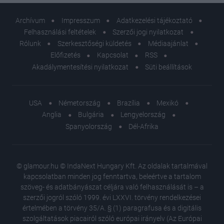
Archívum
Impresszum
Adatkezelési tájékoztató
Felhasználási feltételek
Szerzői jogi nyilatkozat
Rólunk
Szerkesztőségi küldetés
Médiaajánlat
Előfizetés
Kapcsolat
RSS
Akadálymentesítési nyilatkozat
Süti beállítások
USA
Németország
Brazília
Mexikó
Anglia
Bulgária
Lengyelország
Spanyolország
Dél-Afrika
© glamour.hu © IndaNext Hungary Kft. Az oldalak tartalmával
kapcsolatban minden jog fenntartva, beleértve a tartalom
szöveg- és adatbányászat céljára való felhasználását is – a
szerzői jogról szóló 1999. évi LXXVI. törvény rendelkezései
értelmében a törvény 35/A. § (1) paragrafusa és a digitális
szolgáltatások piacairól szóló európai irányelv (Az Európai