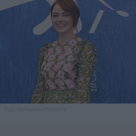
Fotó:
RexFeatures/PuzzlePix