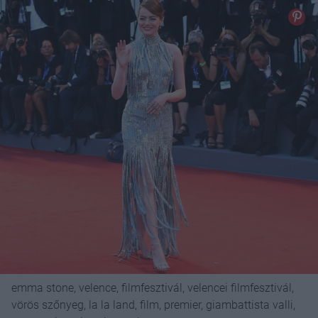
emma stone, velence, filmfesztivál, velencei filmfesztivál,
vörös szőnyeg, la la land, film, premier, giambattista valli,