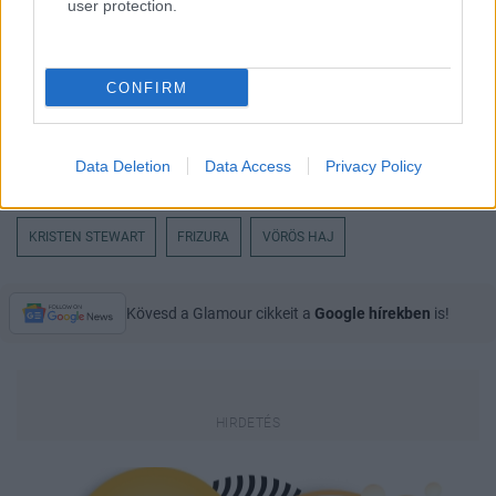
user protection.
CONFIRM
Data Deletion
Data Access
Privacy Policy
KRISTEN STEWART
FRIZURA
VÖRÖS HAJ
Kövesd a Glamour cikkeit a
Google hírekben
is!