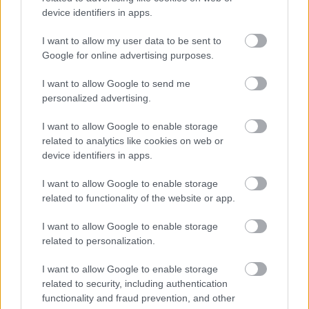
device identifiers in apps.
I want to allow my user data to be sent to
Google for online advertising purposes.
I want to allow Google to send me
personalized advertising.
Kristen Stewart
I want to allow Google to enable storage
Fotó:
Northfoto
related to analytics like cookies on web or
device identifiers in apps.
Küldés
Megosztás
Messengeren
I want to allow Google to enable storage
related to functionality of the website or app.
Itt állíthatod be
, hogy a Google
I want to allow Google to enable storage
keresőben könnyebben megtaláld a
related to personalization.
glamour.hu cikkeit
I want to allow Google to enable storage
related to security, including authentication
functionality and fraud prevention, and other