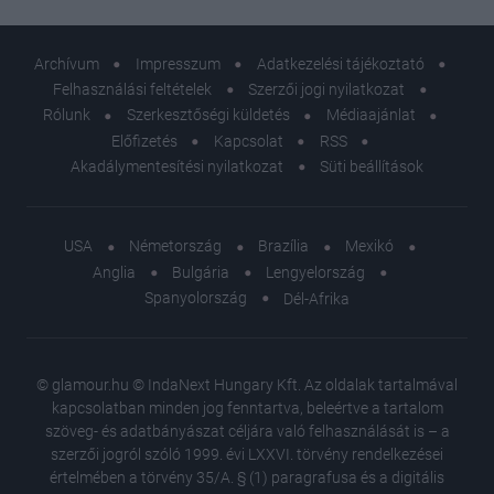
Archívum
Impresszum
Adatkezelési tájékoztató
Felhasználási feltételek
Szerzői jogi nyilatkozat
Rólunk
Szerkesztőségi küldetés
Médiaajánlat
Előfizetés
Kapcsolat
RSS
Akadálymentesítési nyilatkozat
Süti beállítások
USA
Németország
Brazília
Mexikó
Anglia
Bulgária
Lengyelország
Spanyolország
Dél-Afrika
© glamour.hu © IndaNext Hungary Kft. Az oldalak tartalmával
kapcsolatban minden jog fenntartva, beleértve a tartalom
szöveg- és adatbányászat céljára való felhasználását is – a
szerzői jogról szóló 1999. évi LXXVI. törvény rendelkezései
értelmében a törvény 35/A. § (1) paragrafusa és a digitális