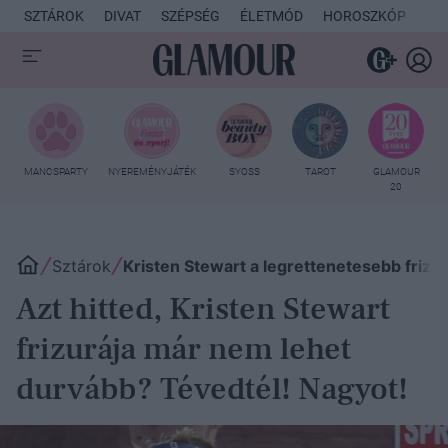
SZTÁROK
DIVAT
SZÉPSÉG
ÉLETMÓD
HOROSZKÓP
KU
MANCSPARTY
NYEREMÉNYJÁTÉK
SYOSS
TAROT
GLAMOUR
20
Sztárok
Kristen Stewart a legrettenetesebb frizur
Azt hitted, Kristen Stewart
frizurája már nem lehet
durvább? Tévedtél! Nagyot!