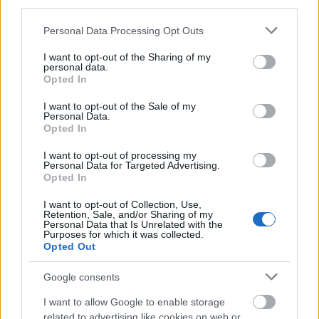
third parties.
Please note that this website/app uses one or more Google
Personal Data Processing Opt Outs
services and may gather and store information including but
not limited to your visit or usage behaviour. You may click to
I want to opt-out of the Sharing of my
Kristen Stewart fura frizurája
personal data.
grant or deny consent to Google and its third-party tags to
Opted In
Fotó:
Northfoto
use your data for below specified purposes in below Google
consent section.
I want to opt-out of the Sale of my
Personal Data.
Opted In
I want to opt-out of processing my
Personal Data for Targeted Advertising.
Opted In
I want to opt-out of Collection, Use,
Retention, Sale, and/or Sharing of my
Personal Data that Is Unrelated with the
Purposes for which it was collected.
Opted Out
Google consents
I want to allow Google to enable storage
related to advertising like cookies on web or