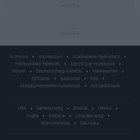
Archívum
Impresszum
Adatkezelési tájékoztató
Felhasználási feltételek
Szerzői jogi nyilatkozat
Rólunk
Szerkesztőségi küldetés
Médiaajánlat
Előfizetés
Kapcsolat
RSS
Akadálymentesítési nyilatkozat
Süti beállítások
USA
Németország
Brazília
Mexikó
Anglia
Bulgária
Lengyelország
Spanyolország
Dél-Afrika