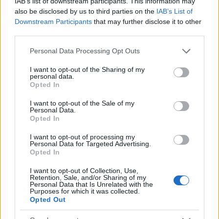
IAB’s list of downstream participants. This information may
also be disclosed by us to third parties on the
IAB’s List of
Downstream Participants
that may further disclose it to other
third parties.
Please note that this website/app uses one or more Google
Personal Data Processing Opt Outs
services and may gather and store information including but
not limited to your visit or usage behaviour. You may click to
I want to opt-out of the Sharing of my
personal data.
grant or deny consent to Google and its third-party tags to
Opted In
use your data for below specified purposes in below Google
consent section.
I want to opt-out of the Sale of my
Personal Data.
Opted In
I want to opt-out of processing my
Personal Data for Targeted Advertising.
LADY GAGA
KARL LAGERFELD
LADY GAGA
Opted In
ALEXANDER MCQUEEN
ALEXANDER MCQUEEN
I want to opt-out of Collection, Use,
Retention, Sale, and/or Sharing of my
Personal Data that Is Unrelated with the
Purposes for which it was collected.
Kövesd a Glamour cikkeit a
Google hírekben
is!
Opted Out