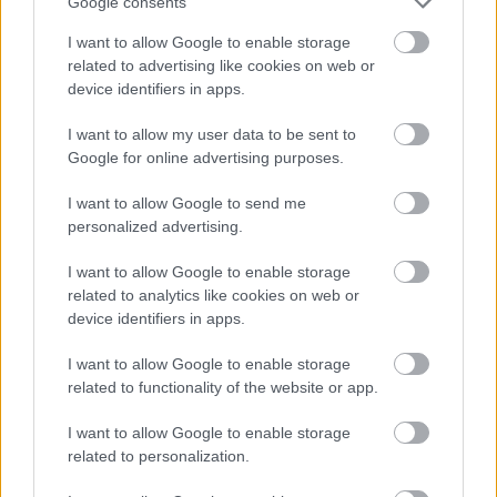
Google consents
I want to allow Google to enable storage
related to advertising like cookies on web or
device identifiers in apps.
I want to allow my user data to be sent to
Google for online advertising purposes.
I want to allow Google to send me
personalized advertising.
I want to allow Google to enable storage
Feliratkozom
related to analytics like cookies on web or
device identifiers in apps.
I want to allow Google to enable storage
Mindenki azt hiszi, hogy
related to functionality of the website or app.
egészségtelen, pedig a hekk és a
lángos is jót tehe
I want to allow Google to enable storage
Támogatott Tartalom
related to personalization.