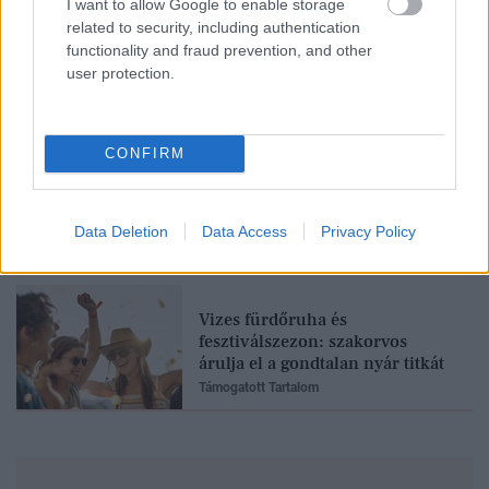
I want to allow Google to enable storage
related to security, including authentication
functionality and fraud prevention, and other
Neked is rosaceás a bőrőd?
user protection.
Innen tudhatod!
Támogatott Tartalom
CONFIRM
Fesztiválra készülsz? Ez a 3
szabály megkímélhet egy
nagyon kellemetlen problémától
Data Deletion
Data Access
Privacy Policy
Támogatott Tartalom
Vizes fürdőruha és
fesztiválszezon: szakorvos
árulja el a gondtalan nyár titkát
Támogatott Tartalom