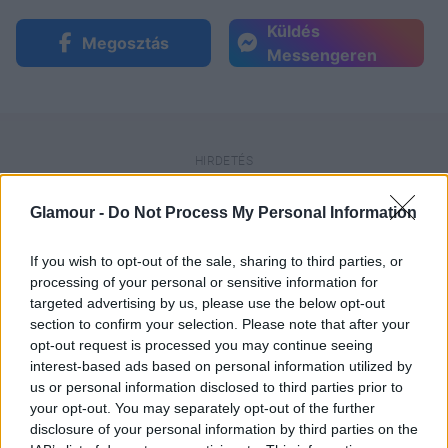
Küldés
Megosztás
Messengeren
Glamour -
Do Not Process My Personal Information
Míg Justin Bieber fehérben tündökölt az idei Bambi
Awardson, addig Lady Gaga fellépőruhája ennek
If you wish to opt-out of the sale, sharing to third parties, or
szöges ellentéte volt, csupa fekete.
processing of your personal or sensitive information for
targeted advertising by us, please use the below opt-out
Küldés
section to confirm your selection. Please note that after your
Megosztás
opt-out request is processed you may continue seeing
Messengeren
interest-based ads based on personal information utilized by
us or personal information disclosed to third parties prior to
Itt állíthatod be
, hogy a Google
your opt-out. You may separately opt-out of the further
keresőben könnyebben megtaláld a
disclosure of your personal information by third parties on the
glamour.hu cikkeit