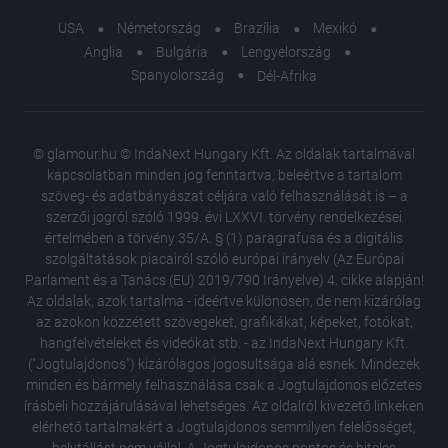
USA
Németország
Brazília
Mexikó
Anglia
Bulgária
Lengyelország
Spanyolország
Dél-Afrika
© glamour.hu © IndaNext Hungary Kft. Az oldalak tartalmával
kapcsolatban minden jog fenntartva, beleértve a tartalom
szöveg- és adatbányászat céljára való felhasználását is – a
szerzői jogról szóló 1999. évi LXXVI. törvény rendelkezései
értelmében a törvény 35/A. § (1) paragrafusa és a digitális
szolgáltatások piacairól szóló európai irányelv (Az Európai
Parlament és a Tanács (EU) 2019/790 Irányelve) 4. cikke alapján!
Az oldalak, azok tartalma - ideértve különösen, de nem kizárólag
az azokon közzétett szövegeket, grafikákat, képeket, fotókat,
hangfelvételeket és videókat stb. - az IndaNext Hungary Kft.
("Jogtulajdonos") kizárólagos jogosultsága alá esnek. Mindezek
minden és bármely felhasználása csak a Jogtulajdonos előzetes
írásbeli hozzájárulásával lehetséges. Az oldalról kivezető linkeken
elérhető tartalmakért a Jogtulajdonos semmilyen felelősséget,