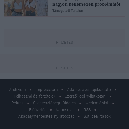
nagyon kellemetlen problémától
Támogatott Tartalom
Archívum
Impresszum
Adatkezelési tájékoztató
Felhasználási feltételek
Szerzői jogi nyilatkozat
Rólunk
Szerkesztőségi küldetés
Médiaajánlat
Előfizetés
Kapcsolat
RSS
Akadálymentesítési nyilatkozat
Süti beállítások