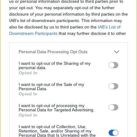
us or personal information disclosed to third parties prior to
your opt-out. You may separately opt-out of the further
disclosure of your personal information by third parties on the
IAB’s list of downstream participants. This information may
also be disclosed by us to third parties on the
IAB’s List of
Downstream Participants
that may further disclose it to other
third parties.
Please note that this website/app uses one or more Google
Personal Data Processing Opt Outs
services and may gather and store information including but
not limited to your visit or usage behaviour. You may click to
I want to opt-out of the Sharing of my
personal data.
grant or deny consent to Google and its third-party tags to
Opted In
use your data for below specified purposes in below Google
consent section.
I want to opt-out of the Sale of my
Personal Data.
Opted In
I want to opt-out of processing my
Personal Data for Targeted Advertising.
Opted In
marion-cotillard-nagy-d000056F8097f07f73955.jpg
I want to opt-out of Collection, Use,
Retention, Sale, and/or Sharing of my
Personal Data that Is Unrelated with the