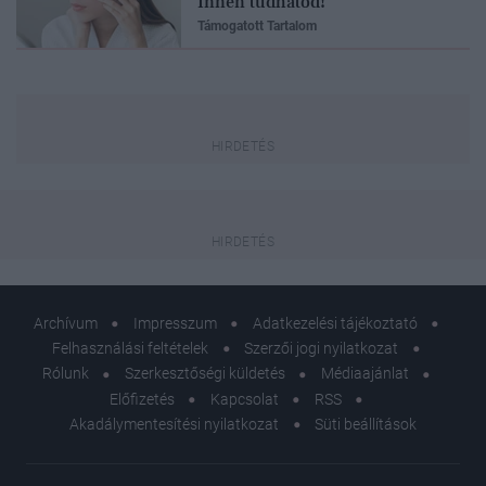
Innen tudhatod!
Támogatott Tartalom
Archívum
Impresszum
Adatkezelési tájékoztató
Felhasználási feltételek
Szerzői jogi nyilatkozat
Rólunk
Szerkesztőségi küldetés
Médiaajánlat
Előfizetés
Kapcsolat
RSS
Akadálymentesítési nyilatkozat
Süti beállítások