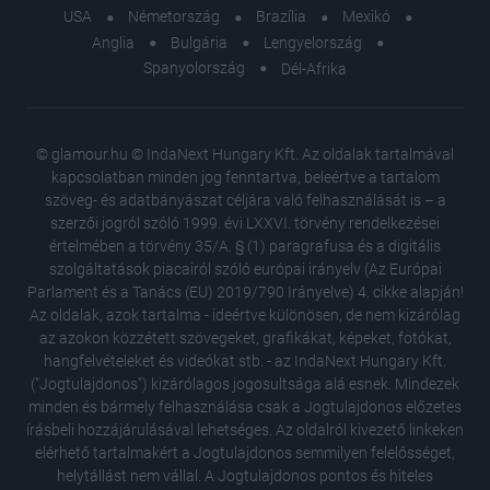
USA
Németország
Brazília
Mexikó
Anglia
Bulgária
Lengyelország
Spanyolország
Dél-Afrika
© glamour.hu © IndaNext Hungary Kft. Az oldalak tartalmával
kapcsolatban minden jog fenntartva, beleértve a tartalom
szöveg- és adatbányászat céljára való felhasználását is – a
szerzői jogról szóló 1999. évi LXXVI. törvény rendelkezései
értelmében a törvény 35/A. § (1) paragrafusa és a digitális
szolgáltatások piacairól szóló európai irányelv (Az Európai
Parlament és a Tanács (EU) 2019/790 Irányelve) 4. cikke alapján!
Az oldalak, azok tartalma - ideértve különösen, de nem kizárólag
az azokon közzétett szövegeket, grafikákat, képeket, fotókat,
hangfelvételeket és videókat stb. - az IndaNext Hungary Kft.
("Jogtulajdonos") kizárólagos jogosultsága alá esnek. Mindezek
minden és bármely felhasználása csak a Jogtulajdonos előzetes
írásbeli hozzájárulásával lehetséges. Az oldalról kivezető linkeken
elérhető tartalmakért a Jogtulajdonos semmilyen felelősséget,
helytállást nem vállal. A Jogtulajdonos pontos és hiteles
Napi hor