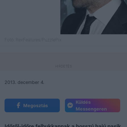
Fotó:
RexFeatures/PuzzlePix
2013. december 4.
Küldés
Megosztás
Messengeren
Időről-időre felbukkannak a hosszú hajú pasik,