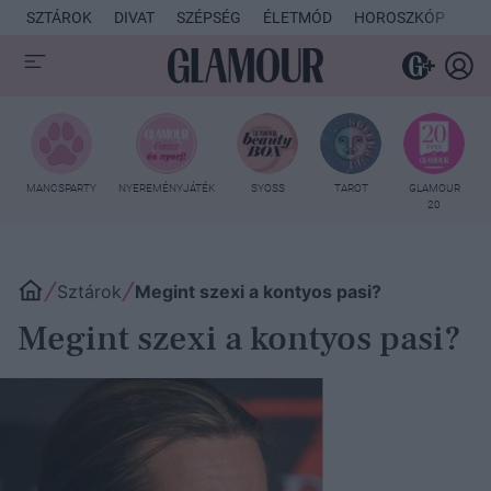
SZTÁROK
DIVAT
SZÉPSÉG
ÉLETMÓD
HOROSZKÓP
KU
MANCSPARTY
NYEREMÉNYJÁTÉK
SYOSS
TAROT
GLAMOUR
20
Sztárok
Megint szexi a kontyos pasi?
Megint szexi a kontyos pasi?