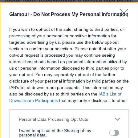
és ezzel együtt elszaporodnak a kontyos
férfiak.
Glamour -
Do Not Process My Personal Information
If you wish to opt-out of the sale, sharing to third parties, or
processing of your personal or sensitive information for
targeted advertising by us, please use the below opt-out
section to confirm your selection. Please note that after your
opt-out request is processed you may continue seeing
Brad Pitt a 90-es évek közepén még hosszú hajjal
interest-based ads based on personal information utilized by
rabolta el a női szíveket, sokszor láttuk ekkor
us or personal information disclosed to third parties prior to
your opt-out. You may separately opt-out of the further
kontyba kötött frizurával. A grunge korszak
disclosure of your personal information by third parties on the
tetőpontján persze a rövid hajú pasik szinte cikinek
IAB’s list of downstream participants. This information may
számítottak. Nos, Brad időnként visszatér a hosszú
also be disclosed by us to third parties on the
IAB’s List of
hajhoz és egyben a kontyhoz is, idén például így
Downstream Participants
that may further disclose it to other
láthattuk mindenhol. A divatban a grunge visszatért,
third parties.
és úgy tűnik, ez a férfiak frizurájára is hatással volt,
Please note that this website/app uses one or more Google
Personal Data Processing Opt Outs
még Colin Farrellt is láttuk alányírt,
services and may gather and store information including but
szamurájkonyttyal. Szerinted szexi ez a trend, vagy
not limited to your visit or usage behaviour. You may click to
I want to opt-out of the Sharing of my
jobb lenne, ha gyorsan el is tűnne?
personal data.
grant or deny consent to Google and its third-party tags to