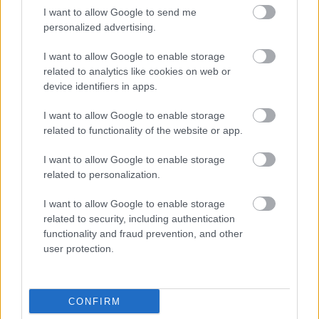
FÉRFI PARFÜM
COLIN FARRELL
BRAD PITT
FRIZURA
I want to allow Google to send me
personalized advertising.
Kövesd a Glamour cikkeit a
Google hírekben
is!
I want to allow Google to enable storage
related to analytics like cookies on web or
device identifiers in apps.
I want to allow Google to enable storage
related to functionality of the website or app.
I want to allow Google to enable storage
related to personalization.
I want to allow Google to enable storage
related to security, including authentication
functionality and fraud prevention, and other
user protection.
Feliratkozom
CONFIRM