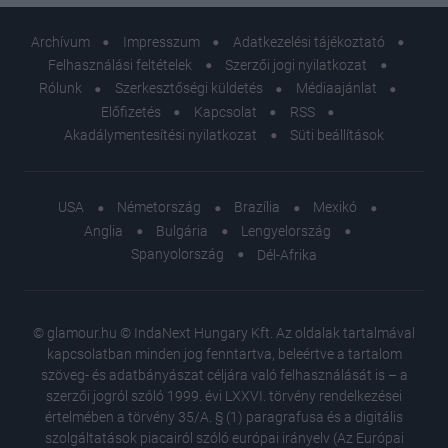
Archívum
Impresszum
Adatkezelési tájékoztató
Felhasználási feltételek
Szerzői jogi nyilatkozat
Rólunk
Szerkesztőségi küldetés
Médiaajánlat
Előfizetés
Kapcsolat
RSS
Akadálymentesítési nyilatkozat
Süti beállítások
USA
Németország
Brazília
Mexikó
Anglia
Bulgária
Lengyelország
Spanyolország
Dél-Afrika
© glamour.hu © IndaNext Hungary Kft. Az oldalak tartalmával
kapcsolatban minden jog fenntartva, beleértve a tartalom
szöveg- és adatbányászat céljára való felhasználását is – a
szerzői jogról szóló 1999. évi LXXVI. törvény rendelkezései
értelmében a törvény 35/A. § (1) paragrafusa és a digitális
szolgáltatások piacairól szóló európai irányelv (Az Európai