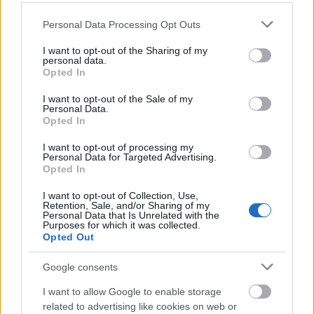
90-es évek közepén számtalan alkalommal viselt
Please note that this website/app uses one or more Google
Personal Data Processing Opt Outs
ilyen kis ördögszarvakat a színpadon, vagy éppen a
services and may gather and store information including but
vörös szőnyegen. Például az 1996-os MTV VMA-n is
not limited to your visit or usage behaviour. You may click to
I want to opt-out of the Sharing of my
egy hasonló frizurával jelent meg, igaz ő nem volt
personal data.
grant or deny consent to Google and its third-party tags to
Opted In
olyan meggondolatlan, mint Miley, és
nem
use your data for below specified purposes in below Google
levágatta
, csak kékre festette a haját. Neked hogy
consent section.
I want to opt-out of the Sale of my
tetszik a 80-as évek ihlette Dolce & Gabbana ruha a
Personal Data.
Opted In
90-es évekbeli frizurával?
I want to opt-out of processing my
Personal Data for Targeted Advertising.
Küldés
Megosztás
Opted In
Messengeren
I want to opt-out of Collection, Use,
Retention, Sale, and/or Sharing of my
Personal Data that Is Unrelated with the
Itt állíthatod be
, hogy a Google
Purposes for which it was collected.
keresőben könnyebben megtaláld a
glamour.hu cikkeit
Opted Out
Google consents
I want to allow Google to enable storage
related to advertising like cookies on web or