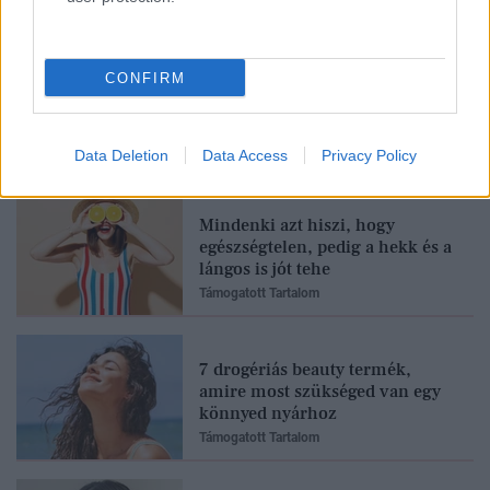
CONFIRM
Feliratkozom
Data Deletion
Data Access
Privacy Policy
Mindenki azt hiszi, hogy
egészségtelen, pedig a hekk és a
lángos is jót tehe
Támogatott Tartalom
7 drogériás beauty termék,
amire most szükséged van egy
könnyed nyárhoz
Támogatott Tartalom