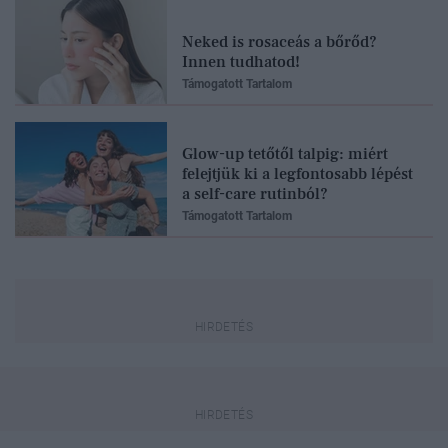
Neked is rosaceás a bőrőd?
Innen tudhatod!
Támogatott Tartalom
Glow-up tetőtől talpig: miért
felejtjük ki a legfontosabb lépést
a self-care rutinból?
Támogatott Tartalom