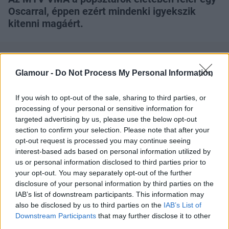
Oscarral, éppen ezért mindenki igyekszik
kitenni magáért.
Glamour -
Do Not Process My Personal Information
If you wish to opt-out of the sale, sharing to third parties, or
Nos, Miley Cyrus bevonulása valójában csak
processing of your personal or sensitive information for
bágyatag előjátéka volt a színpadi fellépésének. A
targeted advertising by us, please use the below opt-out
profikat meghazudtoló fenékriszálós tánca enyhén
section to confirm your selection. Please note that after your
szólva meghökkentette a jelenlévőket, és
opt-out request is processed you may continue seeing
valószínűleg vele kapcsolatban igazából ez lesz a
interest-based ads based on personal information utilized by
maradandó ´élmény´ az idei díjátadóról. Miley Cyrus
us or personal information disclosed to third parties prior to
your opt-out. You may separately opt-out of the further
bevonulása ugyanis szinte visszafogott.
Magához
disclosure of your personal information by third parties on the
képest
legalábbis biztosan,
a szokásos
IAB’s list of downstream participants. This information may
hasvillantáson
kívül egyedül a frizurája volt meglepő,
also be disclosed by us to third parties on the
IAB’s List of
hiszen a 20 éves sztár egy csaknem 20 éve
Downstream Participants
that may further disclose it to other
ikonikussá váló énekesnőtől ´lopta´. Gwen Stefani a
third parties.