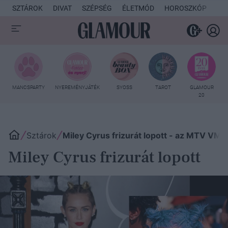
SZTÁROK
DIVAT
SZÉPSÉG
ÉLETMÓD
HOROSZKÓP
KU
MANCSPARTY
NYEREMÉNYJÁTÉK
SYOSS
TAROT
GLAMOUR
20
Sztárok
Miley Cyrus frizurát lopott - az MTV VM
Miley Cyrus frizurát lopott