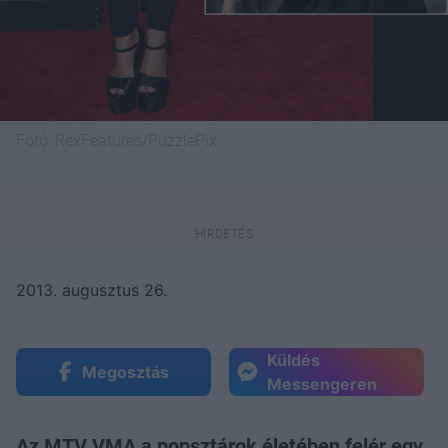
Fotó:
RexFeatures/PuzzlePix
2013. augusztus 26.
Küldés
Megosztás
Messengeren
Az MTV VMA a popsztárok életében felér egy