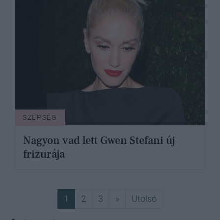
SZÉPSÉG
Nagyon vad lett Gwen Stefani új
frizurája
Következő
Utolsó
1
2
3
»
Utolsó