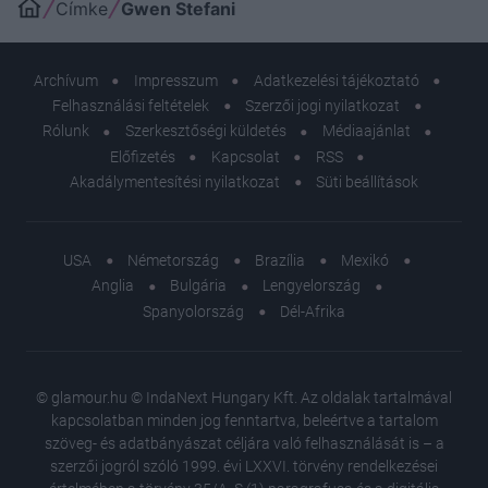
Címke
Gwen Stefani
Archívum
Impresszum
Adatkezelési tájékoztató
Felhasználási feltételek
Szerzői jogi nyilatkozat
Rólunk
Szerkesztőségi küldetés
Médiaajánlat
Előfizetés
Kapcsolat
RSS
Akadálymentesítési nyilatkozat
Süti beállítások
USA
Németország
Brazília
Mexikó
Anglia
Bulgária
Lengyelország
Spanyolország
Dél-Afrika
© glamour.hu © IndaNext Hungary Kft. Az oldalak tartalmával
kapcsolatban minden jog fenntartva, beleértve a tartalom
szöveg- és adatbányászat céljára való felhasználását is – a
szerzői jogról szóló 1999. évi LXXVI. törvény rendelkezései