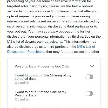
megmenthetné!
processing of your personal or sensitive information for
targeted advertising by us, please use the below opt-out
section to confirm your selection. Please note that after your
opt-out request is processed you may continue seeing
interest-based ads based on personal information utilized by
us or personal information disclosed to third parties prior to
your opt-out. You may separately opt-out of the further
disclosure of your personal information by third parties on the
IAB’s list of downstream participants. This information may
also be disclosed by us to third parties on the
IAB’s List of
Downstream Participants
that may further disclose it to other
third parties.
Please note that this website/app uses one or more Google
Personal Data Processing Opt Outs
services and may gather and store information including but
not limited to your visit or usage behaviour. You may click to
I want to opt-out of the Sharing of my
personal data.
SZTÁROK
grant or deny consent to Google and its third-party tags to
Opted In
use your data for below specified purposes in below Google
Mikor láttad Gwen Stefanit utoljára
consent section.
I want to opt-out of the Sale of my
Personal Data.
ilyen dögösnek?
Opted In