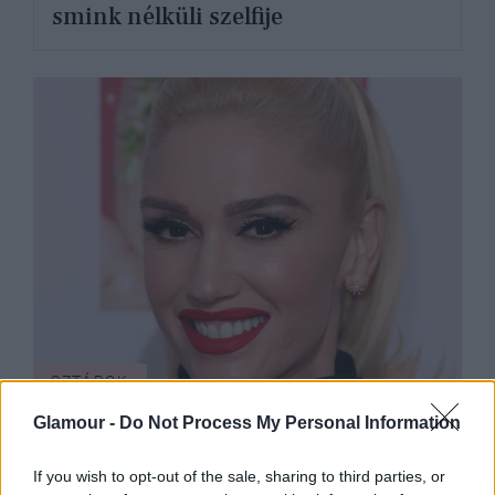
smink nélküli szelfije
SZTÁROK
Glamour -
Do Not Process My Personal Information
Gwen Stefani szuperhős jelmezében
akár az egész világot is
If you wish to opt-out of the sale, sharing to third parties, or