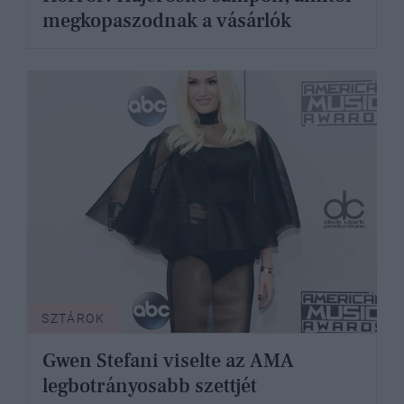
megkopaszodnak a vásárlók
SZTÁROK
Gwen Stefani viselte az AMA
legbotrányosabb szettjét