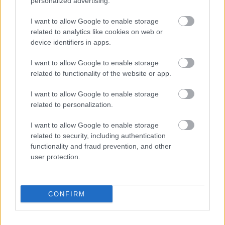
personalized advertising.
I want to allow Google to enable storage
related to analytics like cookies on web or
device identifiers in apps.
I want to allow Google to enable storage
related to functionality of the website or app.
I want to allow Google to enable storage
related to personalization.
I want to allow Google to enable storage
related to security, including authentication
functionality and fraud prevention, and other
user protection.
Doutzen Kroes a Raf Simons bemutatón
Fotó:
Getty Images
CONFIRM
Küldés
Megosztás
Messengeren