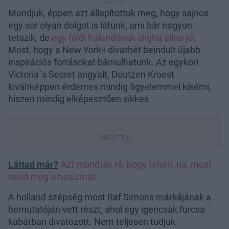
Mondjuk, éppen azt állapítottuk meg, hogy sajnos
egy sor olyan dolgot is látunk, ami bár nagyon
tetszik, de
egy földi halandónak aligha állna jól
.
Most, hogy a New York-i divathét beindult újabb
inspirációs forrásokat bámulhatunk. Az egykori
Victoria´s Secret angyalt, Doutzen Kroest
kiváltképpen érdemes mindig figyelemmel kísérni,
hiszen mindig elképesztően sikkes.
Láttad már?
Azt mondták rá, hogy tehén, na, most
nézd meg a hasizmát
A holland szépség most Raf Simons márkájának a
bemutatóján vett részt, ahol egy igencsak furcsa
kabátban divatozott. Nem teljesen tudjuk