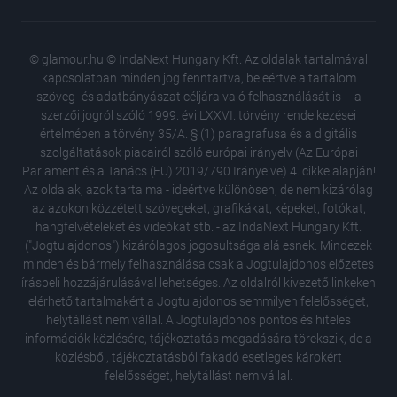
© glamour.hu © IndaNext Hungary Kft. Az oldalak tartalmával
kapcsolatban minden jog fenntartva, beleértve a tartalom
szöveg- és adatbányászat céljára való felhasználását is – a
szerzői jogról szóló 1999. évi LXXVI. törvény rendelkezései
értelmében a törvény 35/A. § (1) paragrafusa és a digitális
szolgáltatások piacairól szóló európai irányelv (Az Európai
Parlament és a Tanács (EU) 2019/790 Irányelve) 4. cikke alapján!
Az oldalak, azok tartalma - ideértve különösen, de nem kizárólag
az azokon közzétett szövegeket, grafikákat, képeket, fotókat,
hangfelvételeket és videókat stb. - az IndaNext Hungary Kft.
("Jogtulajdonos") kizárólagos jogosultsága alá esnek. Mindezek
minden és bármely felhasználása csak a Jogtulajdonos előzetes
írásbeli hozzájárulásával lehetséges. Az oldalról kivezető linkeken
elérhető tartalmakért a Jogtulajdonos semmilyen felelősséget,
helytállást nem vállal. A Jogtulajdonos pontos és hiteles
Kipróbá
információk közlésére, tájékoztatás megadására törekszik, de a
és telj
közlésből, tájékoztatásból fakadó esetleges károkért
Rég látt
felelősséget, helytállást nem vállal.
zongora