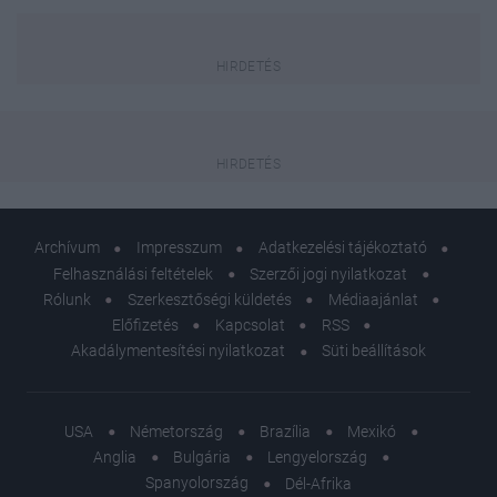
Archívum
Impresszum
Adatkezelési tájékoztató
Felhasználási feltételek
Szerzői jogi nyilatkozat
Rólunk
Szerkesztőségi küldetés
Médiaajánlat
Előfizetés
Kapcsolat
RSS
Akadálymentesítési nyilatkozat
Süti beállítások
USA
Németország
Brazília
Mexikó
Anglia
Bulgária
Lengyelország
Spanyolország
Dél-Afrika