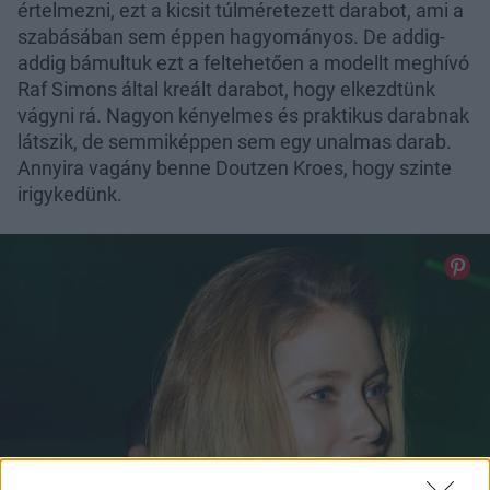
értelmezni, ezt a kicsit túlméretezett darabot, ami a
szabásában sem éppen hagyományos. De addig-
addig bámultuk ezt a feltehetően a modellt meghívó
Raf Simons által kreált darabot, hogy elkezdtünk
vágyni rá. Nagyon kényelmes és praktikus darabnak
látszik, de semmiképpen sem egy unalmas darab.
Annyira vagány benne Doutzen Kroes, hogy szinte
irigykedünk.