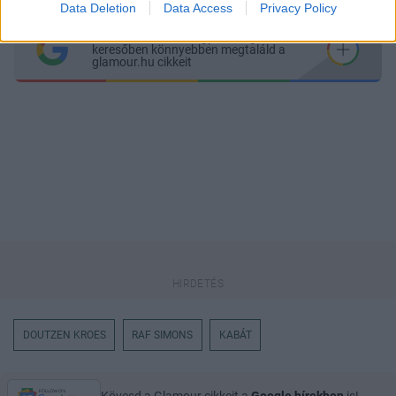
Data Deletion
Data Access
Privacy Policy
Itt állíthatod be
, hogy a Google
keresőben könnyebben megtaláld a
glamour.hu cikkeit
DOUTZEN KROES
RAF SIMONS
KABÁT