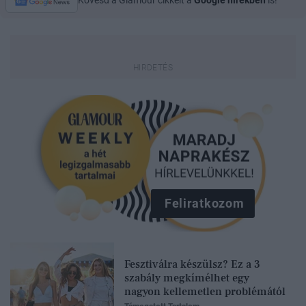
Kövesd a Glamour cikkeit a
Google hírekben
is!
Feliratkozom
Fesztiválra készülsz? Ez a 3
szabály megkímélhet egy
nagyon kellemetlen problémától