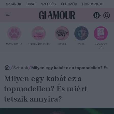
SZTÁROK
DIVAT
SZÉPSÉG
ÉLETMÓD
HOROSZKÓP
KU
MANCSPARTY
NYEREMÉNYJÁTÉK
SYOSS
TAROT
GLAMOUR
20
Sztárok
Milyen egy kabát ez a topmodellen? És mi
Milyen egy kabát ez a
topmodellen? És miért
tetszik annyira?