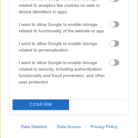
related to analytics like cookies on web or
device identifiers in apps.
I want to allow Google to enable storage
related to functionality of the website or app.
I want to allow Google to enable storage
related to personalization.
I want to allow Google to enable storage
Feliratkozom
related to security, including authentication
functionality and fraud prevention, and other
user protection.
7 drogériás beauty termék,
amire most szükséged van egy
könnyed nyárhoz
CONFIRM
Támogatott Tartalom
Data Deletion
Data Access
Privacy Policy
Fesztiválra készülsz? Ez a 3
szabály megkímélhet egy