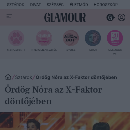
SZTÁROK
DIVAT
SZÉPSÉG
ÉLETMÓD
HOROSZKÓP
KU
MANCSPARTY
NYEREMÉNYJÁTÉK
SYOSS
TAROT
GLAMOUR
20
Sztárok
Ördög Nóra az X-Faktor döntőjében
Ördög Nóra az X-Faktor
döntőjében