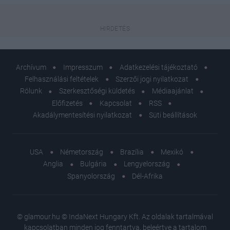
Archívum
Impresszum
Adatkezelési tájékoztató
Felhasználási feltételek
Szerzői jogi nyilatkozat
Rólunk
Szerkesztőségi küldetés
Médiaajánlat
Előfizetés
Kapcsolat
RSS
Akadálymentesítési nyilatkozat
Süti beállítások
USA
Németország
Brazília
Mexikó
Anglia
Bulgária
Lengyelország
Spanyolország
Dél-Afrika
© glamour.hu © IndaNext Hungary Kft. Az oldalak tartalmával
kapcsolatban minden jog fenntartva, beleértve a tartalom