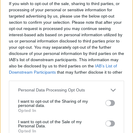
If you wish to opt-out of the sale, sharing to third parties, or
előnyösebb ruhát is választhattak volna a
processing of your personal or sensitive information for
babát váró műsorvezetőnek, ti mit gondoltok?
targeted advertising by us, please use the below opt-out
section to confirm your selection. Please note that after your
opt-out request is processed you may continue seeing
interest-based ads based on personal information utilized by
us or personal information disclosed to third parties prior to
your opt-out. You may separately opt-out of the further
disclosure of your personal information by third parties on the
A finálén aztán némileg javítottak az összképen:
IAB’s list of downstream participants. This information may
Nóra egy klasszikus szabású piros estélyit viselt kék
also be disclosed by us to third parties on the
IAB’s List of
Downstream Participants
that may further disclose it to other
masnival a pocakja felett. Nektek melyik verzió a
third parties.
nyerő?
Please note that this website/app uses one or more Google
Personal Data Processing Opt Outs
Küldés
services and may gather and store information including but
Megosztás
Messengeren
not limited to your visit or usage behaviour. You may click to
I want to opt-out of the Sharing of my
personal data.
grant or deny consent to Google and its third-party tags to
Opted In
use your data for below specified purposes in below Google
Itt állíthatod be
, hogy a Google
consent section.
I want to opt-out of the Sale of my
keresőben könnyebben megtaláld a
Personal Data.
glamour.hu cikkeit
Opted In