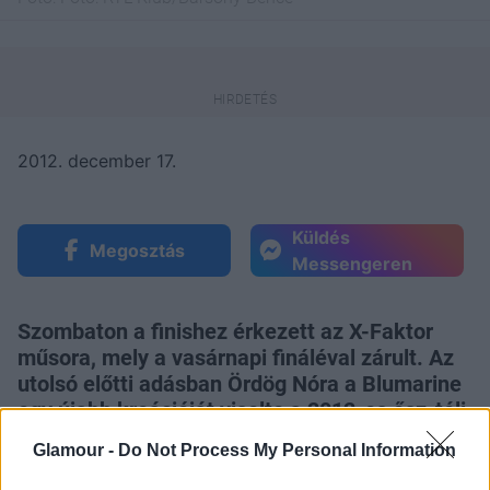
2012. december 17.
Küldés
Megosztás
Messengeren
Szombaton a finishez érkezett az X-Faktor
műsora, mely a vasárnapi fináléval zárult. Az
utolsó előtti adásban Ördög Nóra a Blumarine
egy újabb kreációját viselte a 2012-es ősz-téli
kollekcióból. Ehhez hasonló összeállítást
Glamour -
Do Not Process My Personal Information
egyébként már
egy korábbi adásban is viselt
Nóra. Továbbra is azt gondoljuk, hogy ennél