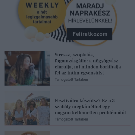
Feliratkozom
Stressz, szoptatás,
fogamzásgátló: a nőgyógyász
elárulja, mi minden boríthatja
fel az intim egyensúlyt
Támogatott Tartalom
Fesztiválra készülsz? Ez a 3
szabály megkímélhet egy
nagyon kellemetlen problémától
Támogatott Tartalom