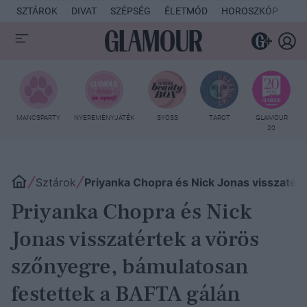
SZTÁROK
DIVAT
SZÉPSÉG
ÉLETMÓD
HOROSZKÓP
KU
MANCSPARTY
NYEREMÉNYJÁTÉK
SYOSS
TAROT
GLAMOUR
20
Sztárok
Priyanka Chopra és Nick Jonas visszatér
Priyanka Chopra és Nick
Jonas visszatértek a vörös
szőnyegre, bámulatosan
festettek a BAFTA gálán