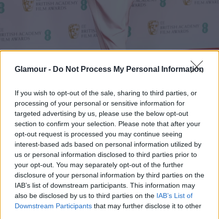
Glamour -
Do Not Process My Personal Information
If you wish to opt-out of the sale, sharing to third parties, or
processing of your personal or sensitive information for
targeted advertising by us, please use the below opt-out
section to confirm your selection. Please note that after your
Fotó:
Getty Images
opt-out request is processed you may continue seeing
interest-based ads based on personal information utilized by
us or personal information disclosed to third parties prior to
your opt-out. You may separately opt-out of the further
disclosure of your personal information by third parties on the
IAB’s list of downstream participants. This information may
A sajtófotózásra pedig a márka egy sikkes fekete
also be disclosed by us to third parties on the
IAB’s List of
Downstream Participants
that may further disclose it to other
estélyijét is felvette, amit deréktájon gyönyörű
third parties.