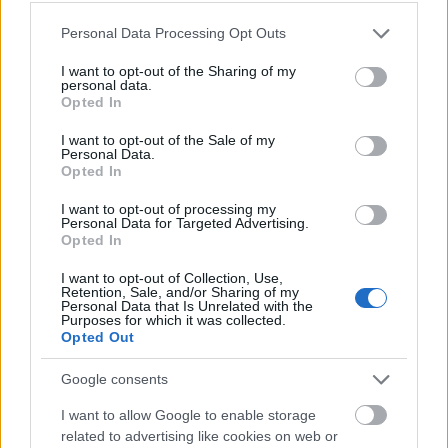
pillangó applikációk tettek még látványosabbá:
Please note that this website/app uses one or more Google
Personal Data Processing Opt Outs
services and may gather and store information including but
not limited to your visit or usage behaviour. You may click to
I want to opt-out of the Sharing of my
personal data.
grant or deny consent to Google and its third-party tags to
Opted In
use your data for below specified purposes in below Google
consent section.
I want to opt-out of the Sale of my
Personal Data.
Opted In
I want to opt-out of processing my
Personal Data for Targeted Advertising.
Opted In
I want to opt-out of Collection, Use,
Retention, Sale, and/or Sharing of my
Personal Data that Is Unrelated with the
Purposes for which it was collected.
Opted Out
Google consents
I want to allow Google to enable storage
related to advertising like cookies on web or