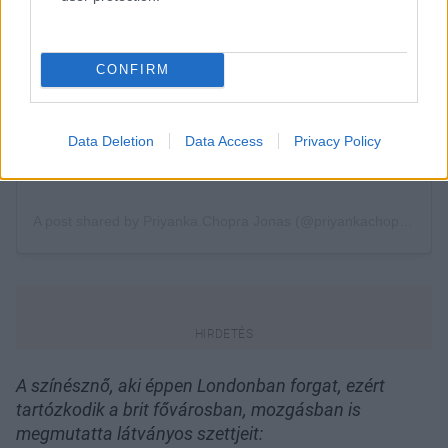
CONFIRM
Data Deletion
Data Access
Privacy Policy
A színésznő, aki éppen Londonban forgat, ezért
tartózkodik a brit fővárosban, mozgásban is
megmutatta látványos szettjeit: