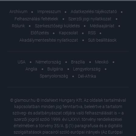
Archívum
Impresszum
Adatkezelési tájékoztató
Felhasználási feltételek
Szerzői jogi nyilatkozat
Rólunk
Szerkesztőségi küldetés
Médiaajánlat
Előfizetés
Kapcsolat
RSS
Akadálymentesítési nyilatkozat
Süti beállítások
USA
Németország
Brazília
Mexikó
Anglia
Bulgária
Lengyelország
Spanyolország
Dél-Afrika
© glamour.hu © IndaNext Hungary Kft. Az oldalak tartalmával
kapcsolatban minden jog fenntartva, beleértve a tartalom
szöveg- és adatbányászat céljára való felhasználását is – a
szerzői jogról szóló 1999. évi LXXVI. törvény rendelkezései
értelmében a törvény 35/A. § (1) paragrafusa és a digitális
szolgáltatások piacairól szóló európai irányelv (Az Európai