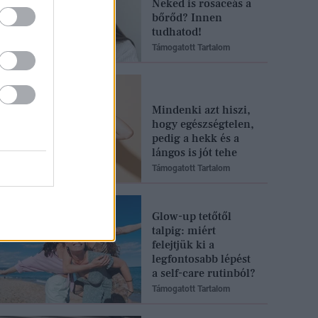
Neked is rosaceás a
bőrőd? Innen
tudhatod!
Támogatott Tartalom
Mindenki azt hiszi,
hogy egészségtelen,
pedig a hekk és a
lángos is jót tehe
Támogatott Tartalom
Glow-up tetőtől
talpig: miért
felejtjük ki a
legfontosabb lépést
a self-care rutinból?
Támogatott Tartalom