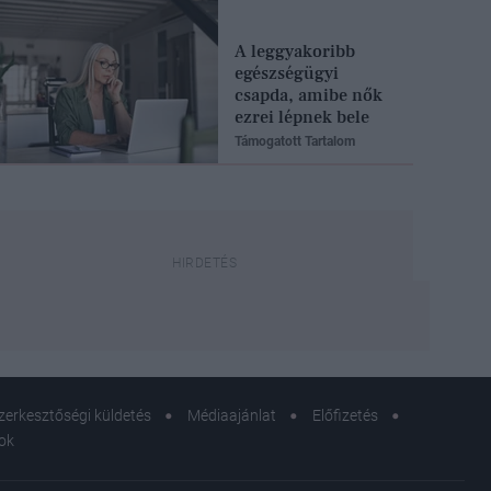
A leggyakoribb
egészségügyi
csapda, amibe nők
ezrei lépnek bele
Támogatott Tartalom
zerkesztőségi küldetés
Médiaajánlat
Előfizetés
sok