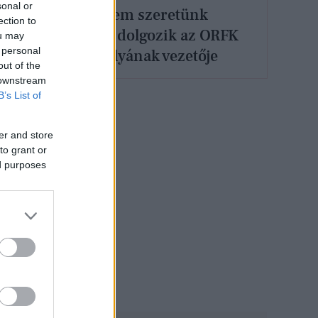
sonal or
„Egyszerűen nem szeretünk
ection to
veszíteni” - Így dolgozik az ORFK
ou may
 personal
Felderítő Osztályának vezetője
out of the
 downstream
B’s List of
er and store
to grant or
ed purposes