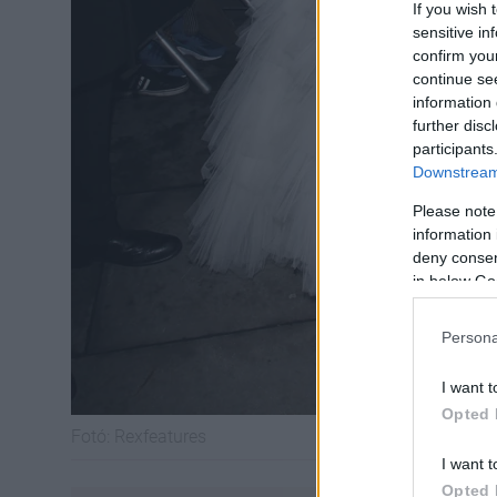
If you wish 
sensitive in
confirm you
continue se
information 
further disc
participants
Downstream 
Please note
information 
deny consent
in below Go
Persona
I want t
Opted 
Fotó:
Rexfeatures
I want t
Opted 