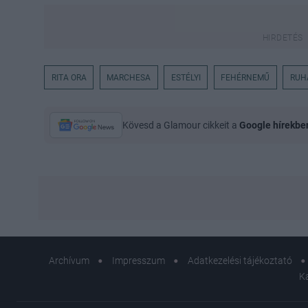
RITA ORA
MARCHESA
ESTÉLYI
FEHÉRNEMŰ
RUH
Kövesd a Glamour cikkeit a
Google hírekbe
Archívum
Impresszum
Adatkezelési tájékoztató
K