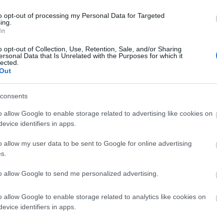
to opt-out of processing my Personal Data for Targeted
ing.
In
o opt-out of Collection, Use, Retention, Sale, and/or Sharing
ersonal Data that Is Unrelated with the Purposes for which it
lected.
Out
engeren
Pinterest
consents
o allow Google to enable storage related to advertising like cookies on
ámai szoknyákért,
ezt már az MTV
evice identifiers in apps.
 kérdés, hogy vajon érdemes-e ezt
o allow my user data to be sent to Google for online advertising
s.
to allow Google to send me personalized advertising.
o allow Google to enable storage related to analytics like cookies on
evice identifiers in apps.
t választott erre az alkalomra, mely