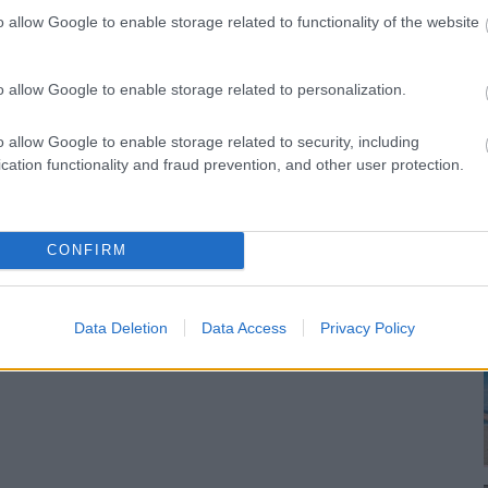
lsőrésznek és az óriási tüllszoknyának
o allow Google to enable storage related to functionality of the website
z összeállítás, de szerintünk valami
 kényes szín, és Rita Ora olyan benne,
o allow Google to enable storage related to personalization.
éretét elszabták. Vagy neked tetszik?
o allow Google to enable storage related to security, including
cation functionality and fraud prevention, and other user protection.
sengeren
Pinterest
CONFIRM
nyebben megtaláld a glamour.hu
Data Deletion
Data Access
Privacy Policy