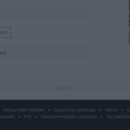
ÁZAT
n
is!
Felhasználási feltételek
Szerzői jogi nyilatkozat
Rólunk
S
apcsolat
RSS
Akadálymentesítési nyilatkozat
Süti beállítá