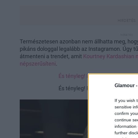
Természetesen azonban nem állhatta meg, hogy 
pikáns dologgal legalább az Instagramon. Úgy tűn
átmenteni a trendet, amit
Kourtney Kardashian 
népszerűsíteni
.
És tényleg! Rita Ora összejött a
Glamour 
És tényleg! Rita Ora összejött a
If you wish 
sensitive in
confirm you
continue se
information 
further disc