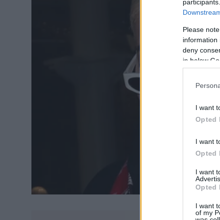
participants
Downstream 
Please note
information 
deny consent
in below Go
Persona
I want t
Opted 
I want t
Opted 
I want 
Advertis
Opted 
I want t
of my P
was col