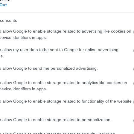
Out
consents
nit választani,
amiben elférnek a mellei
,
o allow Google to enable storage related to advertising like cookies on
arabokat vitt magával, és
evice identifiers in apps.
 ezekben. A legnagyobb poént azonban
 aki elcsente Rita Ora falatnyi bikinijét,
o allow my user data to be sent to Google for online advertising
s.
zürreálisan nézett ki.
to allow Google to send me personalized advertising.
o allow Google to enable storage related to analytics like cookies on
evice identifiers in apps.
o allow Google to enable storage related to functionality of the website
o allow Google to enable storage related to personalization.
o allow Google to enable storage related to security, including