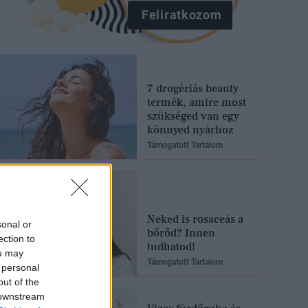
Feliratkozom
7 drogériás beauty
termék, amire most
szükséged van egy
könnyed nyárhoz
Támogatott Tartalom
Neked is rosaceás a
sonal or
bőrőd? Innen
ection to
tudhatod!
ou may
Támogatott Tartalom
 personal
out of the
 downstream