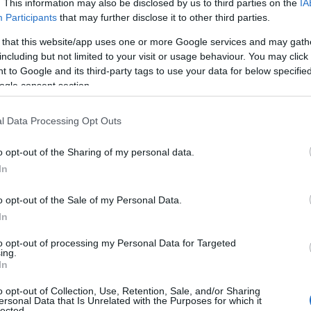
. This information may also be disclosed by us to third parties on the
IA
Participants
that may further disclose it to other third parties.
 that this website/app uses one or more Google services and may gath
including but not limited to your visit or usage behaviour. You may click 
 to Google and its third-party tags to use your data for below specifi
ogle consent section.
l Data Processing Opt Outs
o opt-out of the Sharing of my personal data.
In
o opt-out of the Sale of my Personal Data.
In
to opt-out of processing my Personal Data for Targeted
ing.
In
o opt-out of Collection, Use, Retention, Sale, and/or Sharing
ersonal Data that Is Unrelated with the Purposes for which it
lected.