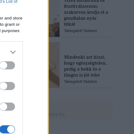
Vizes fürdőruha és
B’s List of
fesztiválszezon:
szakorvos árulja el a
gondtalan nyár
er and store
titkát
to grant or
ed purposes
Támogatott Tartalom
Mindenki azt hiszi,
hogy egészségtelen,
pedig a hekk és a
lángos is jót tehe
Támogatott Tartalom