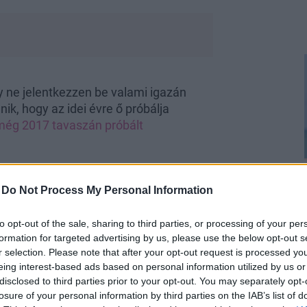
ne jelentkezzen be valami igazán
ik, hogy az idei évre ő próbálja
még 2017 tavaszán próbált
 csodálatos Pókemberrel
-
Do Not Process My Personal Information
 csodálatos Pókemberrel
to opt-out of the sale, sharing to third parties, or processing of your per
formation for targeted advertising by us, please use the below opt-out s
r selection. Please note that after your opt-out request is processed y
eing interest-based ads based on personal information utilized by us or
disclosed to third parties prior to your opt-out. You may separately opt-
losure of your personal information by third parties on the IAB’s list of