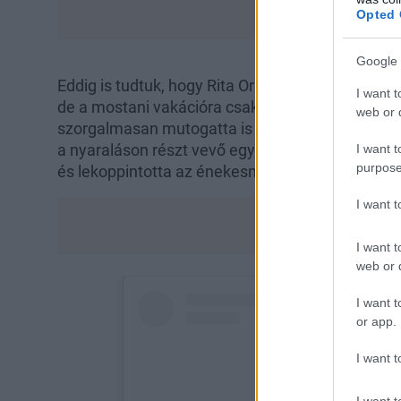
Opted 
Google 
Eddig is tudtuk, hogy Rita Ora képtelen olyan biki
I want t
de a mostani vakációra csakis mellalj-villantós d
web or d
szorgalmasan mutogatta is magát a követőinek
a nyaraláson részt vevő egyik barátja szolgáltatta,
I want t
purpose
és lekoppintotta az énekesnő pózát, és egészen s
I want 
I want t
web or d
I want t
or app.
I want t
I want t