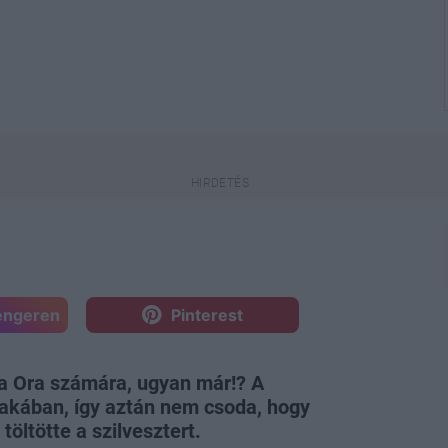
engeren
Pinterest
ta Ora számára, ugyan már!? A
zakában, így aztán nem csoda, hogy
töltötte a szilvesztert.