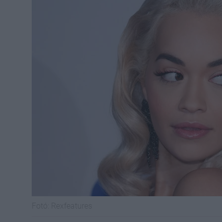
Fotó:
Rexfeatures