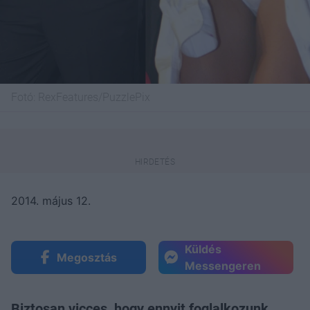
Fotó:
RexFeatures/PuzzlePix
2014. május 12.
Küldés
Megosztás
Messengeren
Biztosan vicces, hogy ennyit foglalkozunk