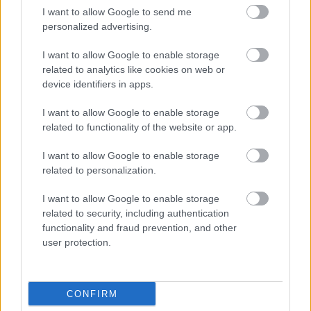
RITA ORA
GAY-KLUB
MILEY CYRUS
FELLÉPÉS
I want to allow Google to send me
personalized advertising.
Kövesd a Glamour cikkeit a
Google hírekben
is!
I want to allow Google to enable storage
related to analytics like cookies on web or
device identifiers in apps.
I want to allow Google to enable storage
related to functionality of the website or app.
I want to allow Google to enable storage
related to personalization.
I want to allow Google to enable storage
related to security, including authentication
functionality and fraud prevention, and other
user protection.
Feliratkozom
CONFIRM
Stressz, szoptatás,