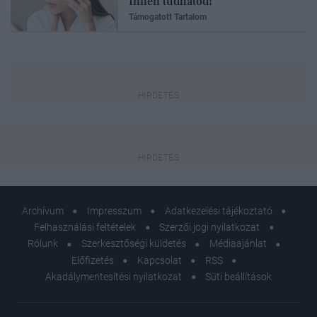
Innen tudhatod!
Támogatott Tartalom
Archívum
Impresszum
Adatkezelési tájékoztató
Felhasználási feltételek
Szerzői jogi nyilatkozat
Rólunk
Szerkesztőségi küldetés
Médiaajánlat
Előfizetés
Kapcsolat
RSS
Akadálymentesítési nyilatkozat
Süti beállítások