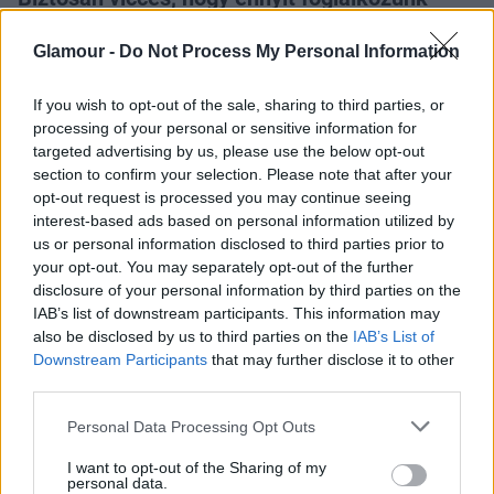
ezzel, de kifejezetten örömmel láttuk, hogy
Rita Ora újra a régi.
Glamour -
Do Not Process My Personal Information
If you wish to opt-out of the sale, sharing to third parties, or
processing of your personal or sensitive information for
targeted advertising by us, please use the below opt-out
section to confirm your selection. Please note that after your
opt-out request is processed you may continue seeing
Nemrég tettük szóvá, hogy
kivilágosított
interest-based ads based on personal information utilized by
szemöldökkel
nekünk nagyon szokatlan volt az
us or personal information disclosed to third parties prior to
your opt-out. You may separately opt-out of the further
énekesnő. Úgy látszik, neki sem jött be olyan
disclosure of your personal information by third parties on the
nagyon, mert londoni fellépésén visszatért az
IAB’s list of downstream participants. This information may
eredetihez. A koszovói származású sztár egyébként
also be disclosed by us to third parties on the
IAB’s List of
ugyanott lépett fel, ahol pár nappal korábban
Miley
Downstream Participants
that may further disclose it to other
Cyrus művelt érdekes dolgokat
a színpadon. Rita
third parties.
Ora nem ment ilyen messzire, ő csak pasinak
Please note that this website/app uses one or more Google
Personal Data Processing Opt Outs
öltözött be, hogy később aztán alsóneműben
services and may gather and store information including but
fejezze be a koncertjét. Neked bejön az énekesnő
not limited to your visit or usage behaviour. You may click to
I want to opt-out of the Sharing of my
fickóskodása?
personal data.
grant or deny consent to Google and its third-party tags to