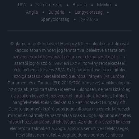
USA
Németország
Brazília
Mexikó
Anglia
Bulgária
Lengyelország
Spanyolország
Dél-Afrika
© glamour.hu © IndaNext Hungary Kft. Az oldalak tartalmával
kapcsolatban minden jog fenntartva, beleértve a tartalom
szöveg- és adatbányászat céljára való felhasználását is – a
szerzői jogról szóló 1999. évi LXXVI. törvény rendelkezései
értelmében a törvény 35/A. § (1) paragrafusa és a digitális
szolgáltatások piacairól szóló európai irányelv (Az Európai
Parlament és a Tanács (EU) 2019/790 Irányelve) 4. cikke alapján!
Az oldalak, azok tartalma - ideértve különösen, de nem kizárólag
az azokon közzétett szövegeket, grafikákat, képeket, fotókat,
hangfelvételeket és videókat stb. - az IndaNext Hungary Kft.
("Jogtulajdonos") kizárólagos jogosultsága alá esnek. Mindezek
minden és bármely felhasználása csak a Jogtulajdonos előzetes
írásbeli hozzájárulásával lehetséges. Az oldalról kivezető linkeken
elérhető tartalmakért a Jogtulajdonos semmilyen felelősséget,
helytállást nem vállal. A Jogtulajdonos pontos és hiteles
18 régi 