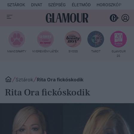
SZTÁROK
DIVAT
SZÉPSÉG
ÉLETMÓD
HOROSZKÓP
KU
MANCSPARTY
NYEREMÉNYJÁTÉK
SYOSS
TAROT
GLAMOUR
20
Sztárok
Rita Ora fickóskodik
Rita Ora fickóskodik