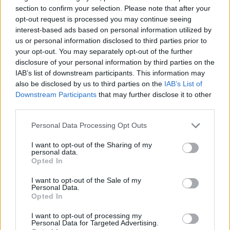
section to confirm your selection. Please note that after your
opt-out request is processed you may continue seeing
interest-based ads based on personal information utilized by
us or personal information disclosed to third parties prior to
your opt-out. You may separately opt-out of the further
disclosure of your personal information by third parties on the
IAB’s list of downstream participants. This information may
also be disclosed by us to third parties on the
IAB’s List of
Downstream Participants
that may further disclose it to other
Rita Ora metálos szerelésben
third parties.
Fotó:
Rexfeatures
Please note that this website/app uses one or more Google
Personal Data Processing Opt Outs
services and may gather and store information including but
not limited to your visit or usage behaviour. You may click to
I want to opt-out of the Sharing of my
personal data.
grant or deny consent to Google and its third-party tags to
Opted In
use your data for below specified purposes in below Google
consent section.
I want to opt-out of the Sale of my
Personal Data.
Opted In
I want to opt-out of processing my
Personal Data for Targeted Advertising.