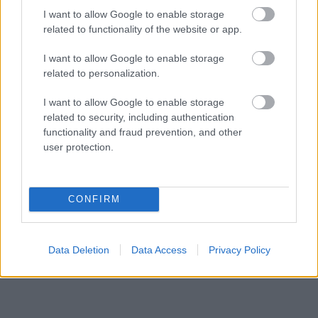
I want to allow Google to enable storage
related to functionality of the website or app.
I want to allow Google to enable storage
related to personalization.
Rita Ora streetstyle
Fotó:
Rexfeatures
I want to allow Google to enable storage
related to security, including authentication
functionality and fraud prevention, and other
Küldés
user protection.
Megosztás
Messengeren
Itt állíthatod be
, hogy a Google
CONFIRM
keresőben könnyebben megtaláld a
glamour.hu cikkeit
Data Deletion
Data Access
Privacy Policy