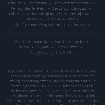
Archívum
Impresszum
Adatkezelési tájékoztató
Felhasználási feltételek
Szerzői jogi nyilatkozat
Rólunk
Szerkesztőségi küldetés
Médiaajánlat
Előfizetés
Kapcsolat
RSS
Akadálymentesítési nyilatkozat
Süti beállítások
USA
Németország
Brazília
Mexikó
Anglia
Bulgária
Lengyelország
Spanyolország
Dél-Afrika
© glamour.hu © IndaNext Hungary Kft. Az oldalak tartalmával
kapcsolatban minden jog fenntartva, beleértve a tartalom
szöveg- és adatbányászat céljára való felhasználását is – a
szerzői jogról szóló 1999. évi LXXVI. törvény rendelkezései
értelmében a törvény 35/A. § (1) paragrafusa és a digitális
szolgáltatások piacairól szóló európai irányelv (Az Európai
Parlament és a Tanács (EU) 2019/790 Irányelve) 4. cikke alapján!