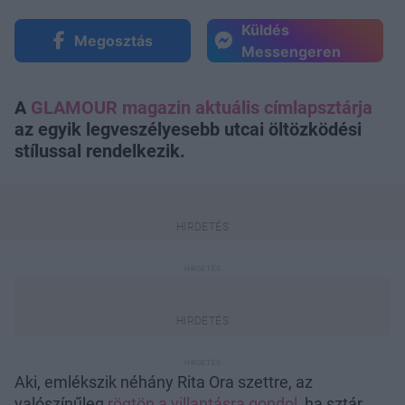
Küldés
Megosztás
Messengeren
A
GLAMOUR magazin aktuális címlapsztárja
az egyik legveszélyesebb utcai öltözködési
stílussal rendelkezik.
Aki, emlékszik néhány Rita Ora szettre, az
valószínűleg
rögtön a villantásra gondol
, ha sztár