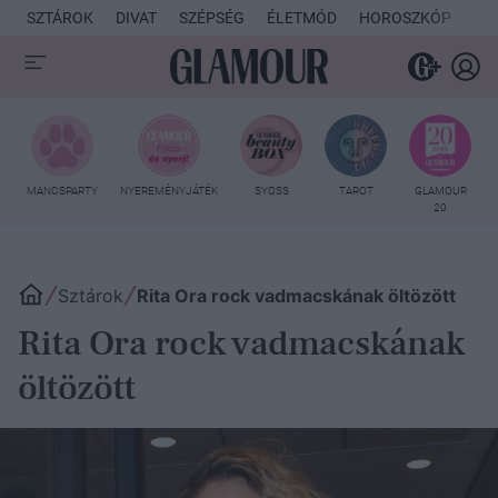
SZTÁROK
DIVAT
SZÉPSÉG
ÉLETMÓD
HOROSZKÓP
KU
MANCSPARTY
NYEREMÉNYJÁTÉK
SYOSS
TAROT
GLAMOUR
20
Sztárok
Rita Ora rock vadmacskának öltözött
Rita Ora rock vadmacskának
öltözött