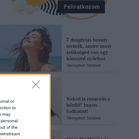
Feliratkozom
7 drogériás beauty
termék, amire most
szükséged van egy
könnyed nyárhoz
Támogatott Tartalom
Neked is rosaceás a
sonal or
bőrőd? Innen
ection to
tudhatod!
ou may
Támogatott Tartalom
 personal
out of the
 downstream