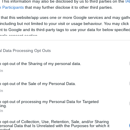
. This information may also be disclosed by us to third parties on the
IA
, hiszen
maga is tervezett már ilyen
Participants
that may further disclose it to other third parties.
en látjuk. A szett remekül áll neki, de
el, most látjuk csak igazán, hogy
 that this website/app uses one or more Google services and may gath
on vékonykák!
including but not limited to your visit or usage behaviour. You may click 
 to Google and its third-party tags to use your data for below specifi
ogle consent section.
l Data Processing Opt Outs
o opt-out of the Sharing of my personal data.
In
o opt-out of the Sale of my Personal Data.
In
to opt-out of processing my Personal Data for Targeted
ing.
In
o opt-out of Collection, Use, Retention, Sale, and/or Sharing
ersonal Data that Is Unrelated with the Purposes for which it
lected.