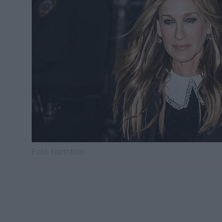
Fotó:
Northfoto