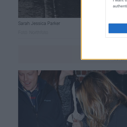
authenti
Sarah Jessica Parker
Fotó:
Northfoto