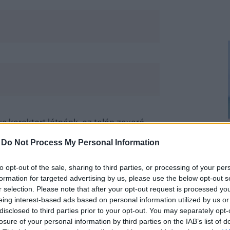
us karaktert látnánk, ez talán zavaró
juk, hogy Sarah Jessica Parker elfogadja
-
Do Not Process My Personal Information
őjeként meg megjelenni sehol.
to opt-out of the sale, sharing to third parties, or processing of your per
formation for targeted advertising by us, please use the below opt-out s
r selection. Please note that after your opt-out request is processed y
eing interest-based ads based on personal information utilized by us or
disclosed to third parties prior to your opt-out. You may separately opt-
 Szex és New Yorkból
losure of your personal information by third parties on the IAB’s list of