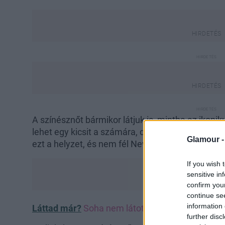
A színésznőt bármikor látjuk is, mintha az ikonik
lehet egy kicsit a számára, de mi inkább úgy lát
Glamour 
ezt a helyzet, és nem fél New York stíluskirályn
If you wish 
sensitive in
confirm you
continue se
information 
Láttad már?
Soha nem látott jelent került elő a
further disc