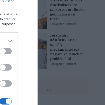
Vizes fürdőruha és
B’s List of
fesztiválszezon:
szakorvos árulja el a
gondtalan nyár
er and store
titkát
to grant or
ed purposes
Támogatott Tartalom
Fesztiválra
készülsz? Ez a 3
szabály
megkímélhet egy
nagyon kellemetlen
problémától
Támogatott Tartalom