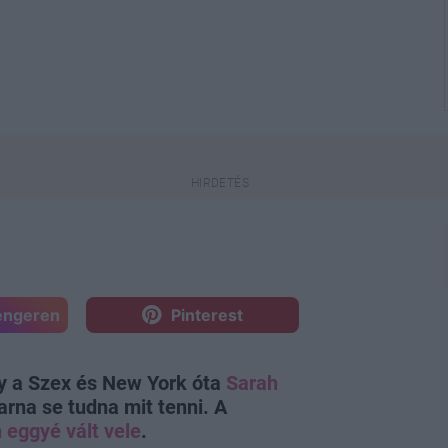
engeren
Pinterest
y a Szex és New York óta
Sarah
karna se tudna mit tenni. A
n eggyé vált vele
.