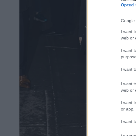
Opted 
Google 
I want t
web or d
I want t
purpose
I want 
I want t
web or d
I want t
or app.
I want t
I want t