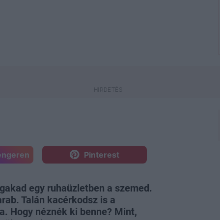
engeren
Pinterest
egakad egy ruhaüzletben a szemed.
arab. Talán kacérkodsz is a
la. Hogy néznék ki benne? Mint,