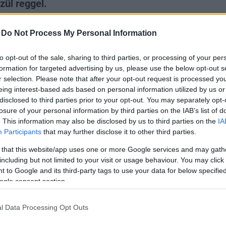
zül reggel.
-
Do Not Process My Personal Information
to opt-out of the sale, sharing to third parties, or processing of your per
formation for targeted advertising by us, please use the below opt-out s
agy legalább felpróbálni a legőrültebb
r selection. Please note that after your opt-out request is processed y
eing interest-based ads based on personal information utilized by us or
uzdít ezzel a szettjével.
disclosed to third parties prior to your opt-out. You may separately opt-
losure of your personal information by third parties on the IAB’s list of
. This information may also be disclosed by us to third parties on the
IA
Participants
that may further disclose it to other third parties.
 that this website/app uses one or more Google services and may gath
including but not limited to your visit or usage behaviour. You may click 
 to Google and its third-party tags to use your data for below specifi
ogle consent section.
l Data Processing Opt Outs
 színénél feltűnőbbet aligha lehetne