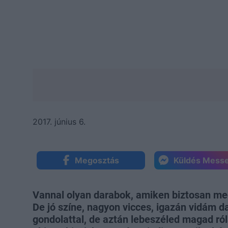
2017. június 6.
Megosztás
Küldés Mess
Vannal olyan darabok, amiken biztosan m
De jó színe, nagyon vicces, igazán vidám d
gondolattal, de aztán lebeszéled magad ró