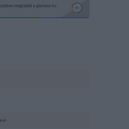
nyebben megtaláld a glamour.hu
n
is!