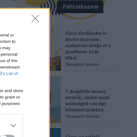
Feliratkozom
Vizes fürdőruha és
sonal or
fesztiválszezon:
ection to
szakorvos árulja el a
ou may
gondtalan nyár
 personal
titkát
out of the
Támogatott Tartalom
 downstream
B’s List of
er and store
7 drogériás beauty
termék, amire most
to grant or
szükséged van egy
ed purposes
könnyed nyárhoz
Támogatott Tartalom