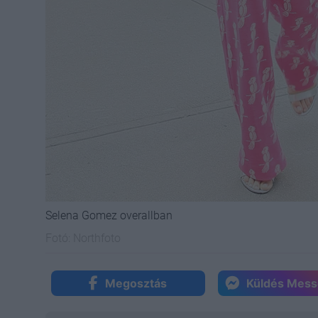
Selena Gomez overallban
Fotó:
Northfoto
Megosztás
Küldés Mes