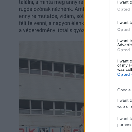
találni, a minta meg annyira gyerekesen bájos, ho
I want t
rugdalózónak néznénk. Amíg nem veszi fel valaki
Opted 
ennyire mutatós, vidám, sőt mondjuk ki, dögös 
félt felvenni, a nagyon élénk, picit talán gyereke
I want t
a végeredmény: totális győzelem, imádjuk ezt az 
Opted 
I want 
Advertis
Opted 
I want t
of my P
was col
Opted 
Google 
I want t
web or d
I want t
purpose