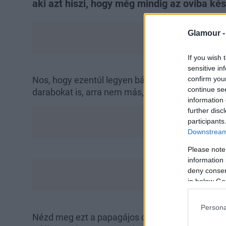
aki azt hiszi, hogy még mindig az oviba kés
Glamour 
If you wish 
sensitive in
Nos, hogy ezentúl legyen bátorságod felvennni, v
confirm you
continue se
darabokat is, arra nem más, mint Selena Gomez b
information 
further disc
participants
Downstream 
Please note
information 
deny consent
in below Go
Persona
Nézd meg ezt a papagájos overallt, az élénk pink