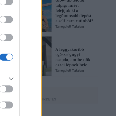
Glow-up tetőtől
talpig: miért
felejtjük ki a
legfontosabb lépést
a self-care rutinból?
Támogatott Tartalom
A leggyakoribb
egészségügyi
csapda, amibe nők
ezrei lépnek bele
Támogatott Tartalom