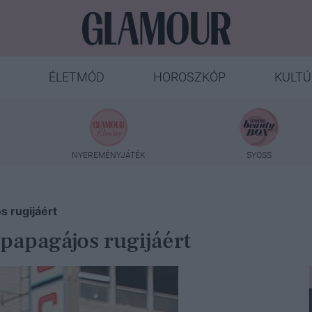
ÉLETMÓD
HOROSZKÓP
KULTÚ
NYEREMÉNYJÁTÉK
SYOSS
 rugijáért
apagájos rugijáért