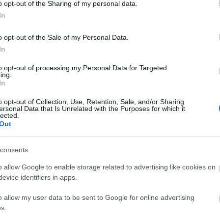
gy elsőre biztosan óriásira nőtt
o opt-out of the Sharing of my personal data.
, addig talán nehéz elképzelni, hogy
In
darab ez, de látod Selena Gomet nem
snek ható mintával díszített darabot, és
o opt-out of the Sale of my Personal Data.
outfitet.
In
to opt-out of processing my Personal Data for Targeted
ing.
In
o opt-out of Collection, Use, Retention, Sale, and/or Sharing
ersonal Data that Is Unrelated with the Purposes for which it
lected.
Out
consents
o allow Google to enable storage related to advertising like cookies on
evice identifiers in apps.
o allow my user data to be sent to Google for online advertising
s.