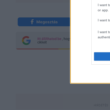
I want t
or app.
I want t
Megosztás
Küldés Mes
I want t
authenti
Itt állíthatod be
, hogy a Google keresőben kön
cikkeit