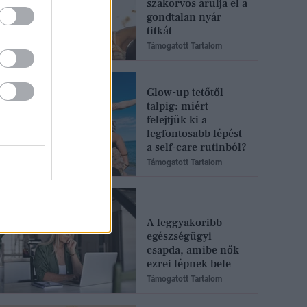
szakorvos árulja el a
gondtalan nyár
titkát
Támogatott Tartalom
Glow-up tetőtől
talpig: miért
felejtjük ki a
legfontosabb lépést
a self-care rutinból?
Támogatott Tartalom
A leggyakoribb
egészségügyi
csapda, amibe nők
ezrei lépnek bele
Támogatott Tartalom