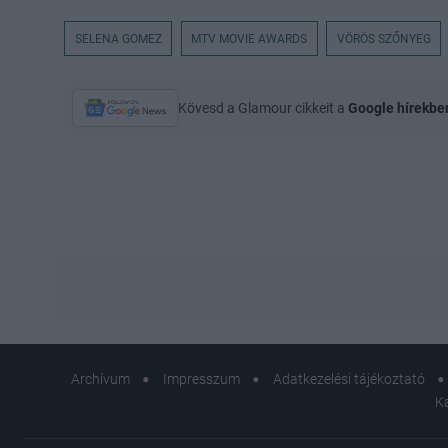
SELENA GOMEZ
MTV MOVIE AWARDS
VÖRÖS SZŐNYEG
Kövesd a Glamour cikkeit a
Google hírekbe
Archívum
Impresszum
Adatkezelési tájékoztató
K