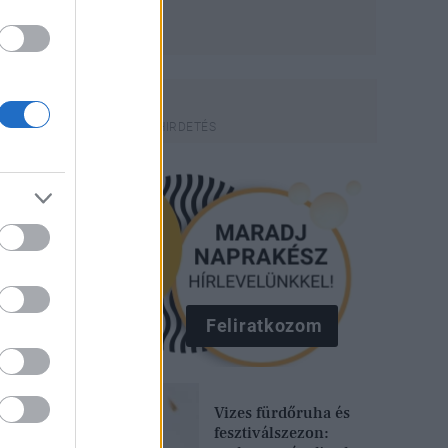
Feliratkozom
Vizes fürdőruha és
fesztiválszezon: