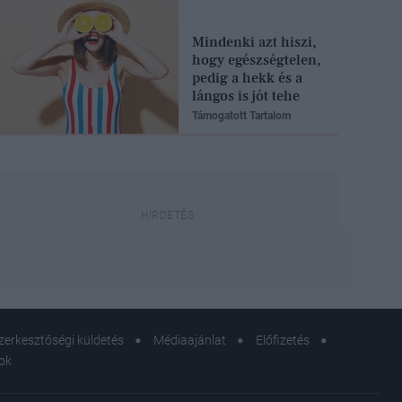
Mindenki azt hiszi,
hogy egészségtelen,
pedig a hekk és a
lángos is jót tehe
Támogatott Tartalom
zerkesztőségi küldetés
Médiaajánlat
Előfizetés
sok