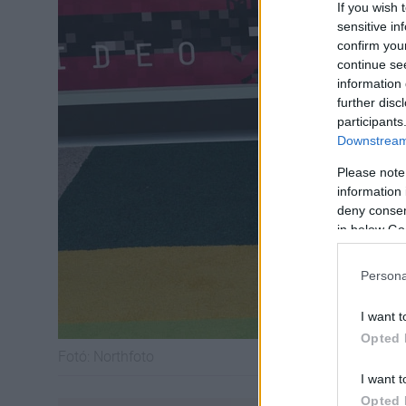
If you wish 
sensitive in
confirm you
continue se
information 
further disc
participants
Downstream 
Please note
information 
deny consent
in below Go
Persona
I want t
Opted 
Fotó:
Northfoto
I want t
Opted 