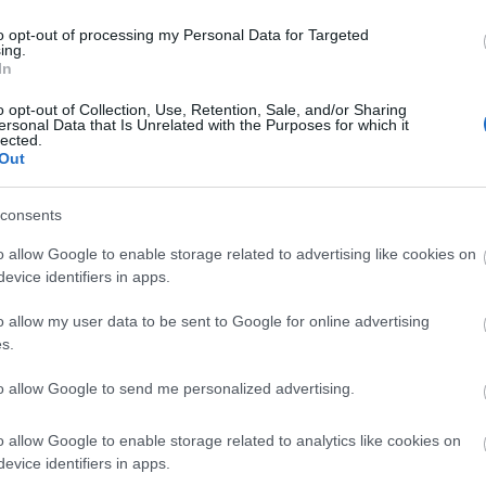
to opt-out of processing my Personal Data for Targeted
ing.
In
o opt-out of Collection, Use, Retention, Sale, and/or Sharing
ersonal Data that Is Unrelated with the Purposes for which it
lected.
Out
engeren
Pinterest
consents
o allow Google to enable storage related to advertising like cookies on
ok szeretnek kivetkőzni magukból,
evice identifiers in apps.
y aztán még évek múltán is
lán
Miley Cyrusnak sikerült
o allow my user data to be sent to Google for online advertising
örös szőnyegen, de mivel már
s.
oz
, hogy a jövőben is
to allow Google to send me personalized advertising.
o allow Google to enable storage related to analytics like cookies on
evice identifiers in apps.