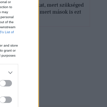
sonal or
veszel új dolgokat, mert szükséged
ection to
van rájuk, vagy mert mások is ezt
ou may
 personal
teszik?
out of the
 downstream
B’s List of
er and store
to grant or
ed purposes