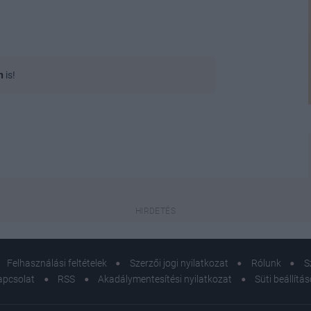
n
is!
Felhasználási feltételek
Szerzői jogi nyilatkozat
Rólunk
S
apcsolat
RSS
Akadálymentesítési nyilatkozat
Süti beállítá