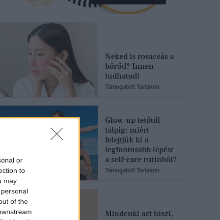
Neked is rosaceás a
bőrőd? Innen
tudhatod!
Támogatott Tartalom
Glow-up tetőtől
talpig: miért
felejtjük ki a
legfontosabb lépést
a self-care rutinból?
sonal or
ection to
Támogatott Tartalom
ou may
 personal
out of the
 downstream
Mindenki azt hiszi,