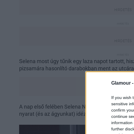
Selena most úgy tűnik egy laza napot tartott, h
pizsamára hasonlító darabokban ment az utcára
Glamour 
If you wish 
sensitive in
A nap első felében Selena New Yorkba érkezett ú
confirm you
nyarat (és az ágyunkat) idéző kék alapon fehér m
continue se
information 
further disc