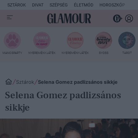
SZTÁROK
DIVAT
SZÉPSÉG
ÉLETMÓD
HOROSZKÓP
KU
MANCSPARTY
NYEREMÉNYJÁTÉK
NYEREMÉNYJÁTÉK
SYOSS
TAROT
Sztárok
Selena Gomez padlizsános sikkje
Selena Gomez padlizsános
sikkje