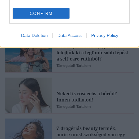
CONFIRM
Feliratkozom
Data Deletion
Data Access
Privacy Policy
Glow-up tetőtől talpig: miért
felejtjük ki a legfontosabb lépést
a self-care rutinból?
Támogatott Tartalom
Neked is rosaceás a bőrőd?
Innen tudhatod!
Támogatott Tartalom
7 drogériás beauty termék,
amire most szükséged van egy