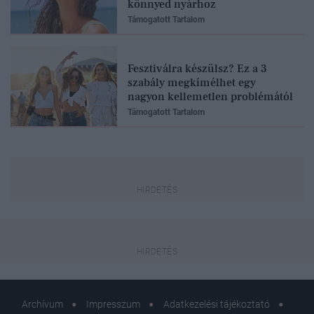
könnyed nyárhoz
Támogatott Tartalom
Fesztiválra készülsz? Ez a 3
szabály megkímélhet egy
nagyon kellemetlen problémától
Támogatott Tartalom
Archívum
Impresszum
Adatkezelési tájékoztató