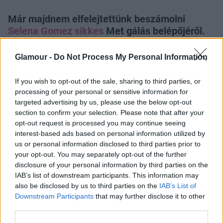
Már majdnem elfelejtettünk beszámolni
Selena Gomez sikkes
Met gálás belépőjéről.
Glamour -
Do Not Process My Personal Information
If you wish to opt-out of the sale, sharing to third parties, or
processing of your personal or sensitive information for
targeted advertising by us, please use the below opt-out
A
fiatal énekesnő
természetesen nem hiányzott az
section to confirm your selection. Please note that after your
év legfontosabb divateseményéről. Justin Bieber hol
opt-out request is processed you may continue seeing
aktuális, hol ex-barátnője magánéletének
interest-based ads based on personal information utilized by
követésével már rég felhagytunk. Úgysem tudnánk
us or personal information disclosed to third parties prior to
rajta kiigazodni, ráadásul már képtelenek vagyunk
your opt-out. You may separately opt-out of the further
elfogulatlanul és ítélkezés nélkül foglalkozni a
disclosure of your personal information by third parties on the
IAB’s list of downstream participants. This information may
kanadai popsztár botrányaival is. Selena Gomez a
also be disclosed by us to third parties on the
IAB’s List of
Charles James munkássága előtt tisztelgő bálon
Downstream Participants
that may further disclose it to other
egy visszafogott, sötétlila Diane Von Fürstenberg
third parties.
kreációra esett a választása
az előírt habos-babos
,