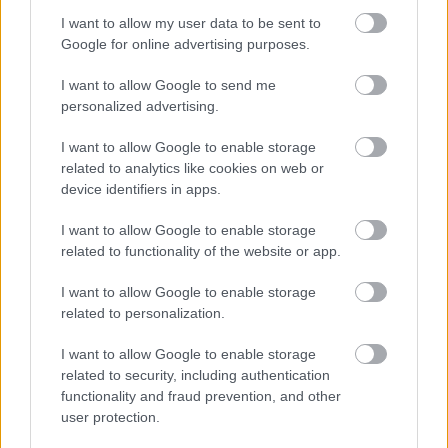
I want to allow my user data to be sent to
Google for online advertising purposes.
I want to allow Google to send me
personalized advertising.
SELENA GOMEZ
MET-GÁLA
DALILA
VÖRÖS SZŐNYEG
I want to allow Google to enable storage
related to analytics like cookies on web or
device identifiers in apps.
Kövesd a Glamour cikkeit a
Google hírekben
is!
I want to allow Google to enable storage
related to functionality of the website or app.
I want to allow Google to enable storage
related to personalization.
I want to allow Google to enable storage
related to security, including authentication
functionality and fraud prevention, and other
user protection.