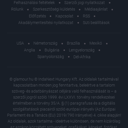
Felhasználási feltételek
Szerzői jogi nyilatkozat
Rólunk
Szerkesztőségi küldetés
Médiaajánlat
Előfizetés
Kapcsolat
RSS
Akadálymentesítési nyilatkozat
Süti beállítások
USA
Németország
Brazília
Mexikó
Anglia
Bulgária
Lengyelország
Spanyolország
Dél-Afrika
© glamour.hu © IndaNext Hungary Kft. Az oldalak tartalmával
kapcsolatban minden jog fenntartva, beleértve a tartalom
szöveg- és adatbányászat céljára való felhasználását is – a
szerzői jogról szóló 1999. évi LXXVI. törvény rendelkezései
értelmében a törvény 35/A. § (1) paragrafusa és a digitális
szolgáltatások piacairól szóló európai irányelv (Az Európai
Parlament és a Tanács (EU) 2019/790 Irányelve) 4. cikke alapján!
Az oldalak, azok tartalma - ideértve különösen, de nem kizárólag
az azokon közzétett szövegeket, grafikákat, képeket, fotókat,