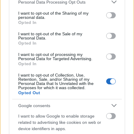
Please note that this website/app uses one or more Google
nőies báli ruhákkal ellentétben. A meleg színű ruha
Personal Data Processing Opt Outs
services and may gather and store information including but
letisztult vonalvezetésének a kis, romantikus
not limited to your visit or usage behaviour. You may click to
I want to opt-out of the Sharing of my
ráncolásokkal, illetve a látványos Lorraine Schwartz
personal data.
grant or deny consent to Google and its third-party tags to
gyémánt kiegészítőknek köszönhetően Selena
Opted In
use your data for below specified purposes in below Google
Gomez megjelenése stílusos és üde, egyetértesz?
consent section.
I want to opt-out of the Sale of my
Personal Data.
Opted In
Küldés
Megosztás
I want to opt-out of processing my
Messengeren
Personal Data for Targeted Advertising.
Opted In
I want to opt-out of Collection, Use,
Itt állíthatod be
, hogy a Google
Retention, Sale, and/or Sharing of my
keresőben könnyebben megtaláld a
Personal Data that Is Unrelated with the
glamour.hu cikkeit
Purposes for which it was collected.
Opted Out
Google consents
I want to allow Google to enable storage
related to advertising like cookies on web or
device identifiers in apps.