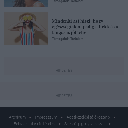
Támogatott Tartalom
Mindenki azt hiszi, hogy
egészségtelen, pedig a hekk és a
lángos is jót tehe
Támogatott Tartalom
Archívum
Impresszum
Adatkezelési tájékoztató
Felhasználási feltételek
Szerzői jogi nyilatkozat