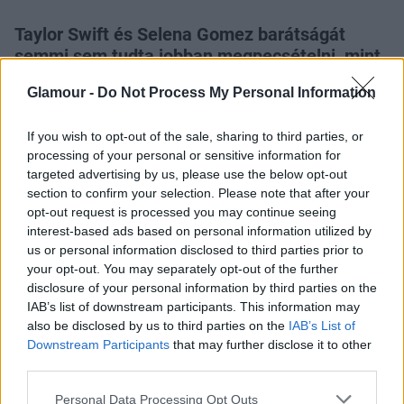
Taylor Swift és Selena Gomez barátságát
semmi sem tudta jobban megpecsételni, mint
hogy a szőke popsztár
Bad Blood
Glamour -
Do Not Process My Personal Information
videoklipjében
megkapta barátnője a fő
gonosz szerepet.
If you wish to opt-out of the sale, sharing to third parties, or
processing of your personal or sensitive information for
targeted advertising by us, please use the below opt-out
section to confirm your selection. Please note that after your
opt-out request is processed you may continue seeing
interest-based ads based on personal information utilized by
us or personal information disclosed to third parties prior to
Nos, akik közös videoklipekben szerepelnek, azok
your opt-out. You may separately opt-out of the further
természetesen együtt is vásárolnak. Ez történt
disclosure of your personal information by third parties on the
Taylor Swift és Selena Gomez esetében is, akik
IAB’s list of downstream participants. This information may
nyakukba vették Los Angelest egy kis felöltő
also be disclosed by us to third parties on the
IAB’s List of
shoppingolás kedvéért. Nem igazán értjük viszont
Downstream Participants
that may further disclose it to other
Calvin Harris barátnőjén
ezt a hámot, de biztos
third parties.
fontos szerepe volt a popsztár szettjében. Selena
Please note that this website/app uses one or more Google
Personal Data Processing Opt Outs