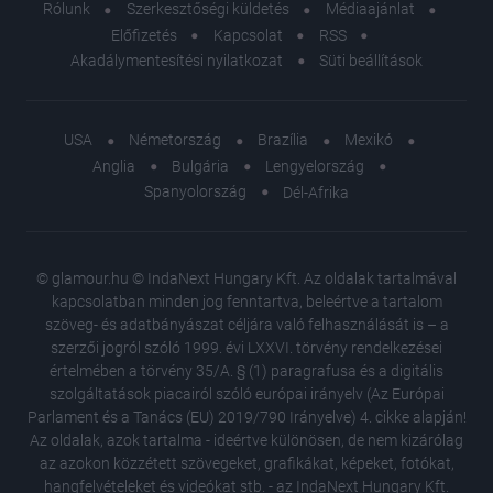
Rólunk
Szerkesztőségi küldetés
Médiaajánlat
Előfizetés
Kapcsolat
RSS
Akadálymentesítési nyilatkozat
Süti beállítások
USA
Németország
Brazília
Mexikó
Anglia
Bulgária
Lengyelország
Spanyolország
Dél-Afrika
© glamour.hu © IndaNext Hungary Kft. Az oldalak tartalmával
kapcsolatban minden jog fenntartva, beleértve a tartalom
szöveg- és adatbányászat céljára való felhasználását is – a
szerzői jogról szóló 1999. évi LXXVI. törvény rendelkezései
értelmében a törvény 35/A. § (1) paragrafusa és a digitális
szolgáltatások piacairól szóló európai irányelv (Az Európai
Parlament és a Tanács (EU) 2019/790 Irányelve) 4. cikke alapján!
Az oldalak, azok tartalma - ideértve különösen, de nem kizárólag
az azokon közzétett szövegeket, grafikákat, képeket, fotókat,
hangfelvételeket és videókat stb. - az IndaNext Hungary Kft.