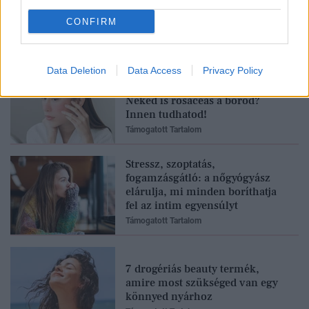
CONFIRM
Feliratkozom
Data Deletion
Data Access
Privacy Policy
Neked is rosaceás a bőrőd?
Innen tudhatod!
Támogatott Tartalom
Stressz, szoptatás,
fogamzásgátló: a nőgyógyász
elárulja, mi minden boríthatja
fel az intim egyensúlyt
Támogatott Tartalom
7 drogériás beauty termék,
amire most szükséged van egy
könnyed nyárhoz