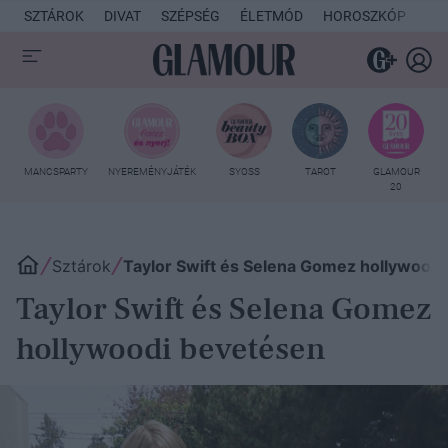
SZTÁROK
DIVAT
SZÉPSÉG
ÉLETMÓD
HOROSZKÓP
KU
MANCSPARTY
NYEREMÉNYJÁTÉK
SYOSS
TAROT
GLAMOUR
20
Sztárok
Taylor Swift és Selena Gomez hollywood
Taylor Swift és Selena Gomez
hollywoodi bevetésen