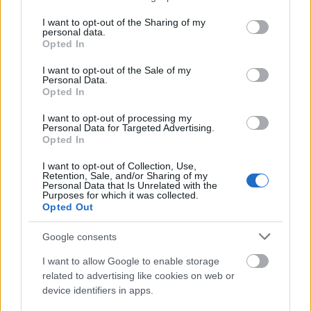
Gomez pedig fittyet hányva az alakját ért kritikákra
services and may gather and store information including but
hófehér sztreccsnadrágban villogott. Mondjuk, ha
not limited to your visit or usage behaviour. You may click to
I want to opt-out of the Sharing of my
personal data.
minket kérdez bárki is, szerintünk csodás formában
grant or deny consent to Google and its third-party tags to
Opted In
use your data for below specified purposes in below Google
van. Neked mi a véleményed?
consent section.
I want to opt-out of the Sale of my
Personal Data.
Opted In
Küldés
Megosztás
Messengeren
I want to opt-out of processing my
Personal Data for Targeted Advertising.
Opted In
Itt állíthatod be
, hogy a Google
I want to opt-out of Collection, Use,
keresőben könnyebben megtaláld a
Retention, Sale, and/or Sharing of my
glamour.hu cikkeit
Personal Data that Is Unrelated with the
Purposes for which it was collected.
Opted Out
Google consents
I want to allow Google to enable storage
related to advertising like cookies on web or
device identifiers in apps.