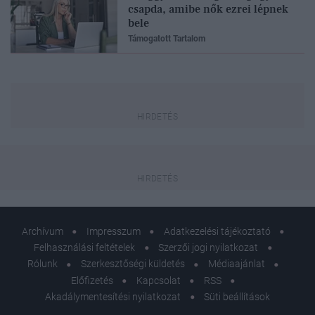
csapda, amibe nők ezrei lépnek
bele
Támogatott Tartalom
Archívum
Impresszum
Adatkezelési tájékoztató
Felhasználási feltételek
Szerzői jogi nyilatkozat
Rólunk
Szerkesztőségi küldetés
Médiaajánlat
Előfizetés
Kapcsolat
RSS
Akadálymentesítési nyilatkozat
Süti beállítások