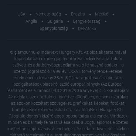
USA
Németország
Brazília
Mexikó
Anglia
Bulgária
Lengyelország
Spanyolország
Dél-Afrika
© glamour.hu © IndaNext Hungary Kft. Az oldalak tartalmával
kapcsolatban minden jog fenntartva, beleértve a tartalom
szöveg- és adatbányászat céljára való felhasználását is – a
szerzői jogról szóló 1999. évi LXXVI. törvény rendelkezései
értelmében a törvény 35/A. § (1) paragrafusa és a digitális
szolgáltatások piacairól szóló európai irányelv (Az Európai
Parlament és a Tanács (EU) 2019/790 Irányelve) 4. cikke alapján!
Az oldalak, azok tartalma - ideértve különösen, de nem kizárólag
az azokon közzétett szövegeket, grafikákat, képeket, fotókat,
hangfelvételeket és videókat stb. - az IndaNext Hungary Kft.
("Jogtulajdonos") kizárólagos jogosultsága alá esnek. Mindezek
minden és bármely felhasználása csak a Jogtulajdonos előzetes
írásbeli hozzájárulásával lehetséges. Az oldalról kivezető linkeken
elérhető tartalmakért a Jogtulajdonos semmilyen felelősséget,