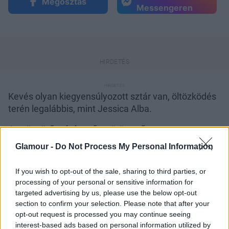
Megosztás
Messengeren
Kevés olyan kiegyensúlyozott sztár van, öltözködés
terén legalábbis, mint Jessica Alba.
A gyönyörű színésznő a vörös szőnyegen
egyszerűen lehengerlő, hol szolidabb, hol
Glamour -
Do Not Process My Personal Information
merészebb, de tévedései nagyon ritkán vannak.
Emellett az utcai stílusa is igazán kellemes, nagyon
If you wish to opt-out of the sale, sharing to third parties, or
változatosan öltözkdik, hol laza anyuka, hol igazi
processing of your personal or sensitive information for
nagyvárosi nő. A Los Angeles-i átmeneti időjárás
targeted advertising by us, please use the below opt-out
hatására az ő szekrényéből is előkerült a kardigán.
section to confirm your selection. Please note that after your
Ez a darab ránézésre is egészen kényelmesnek
opt-out request is processed you may continue seeing
interest-based ads based on personal information utilized by
tűnik. A fémes hatású bőrtáska, és csizma nagyon