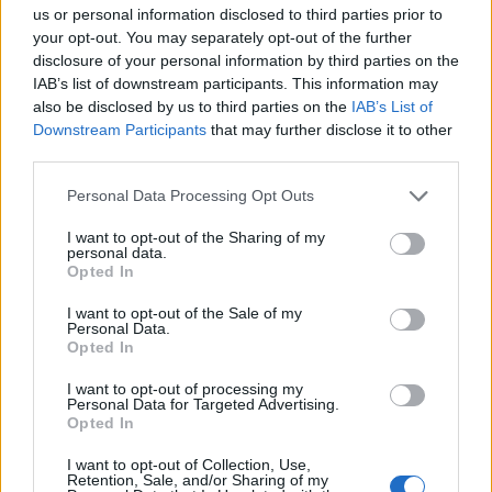
us or personal information disclosed to third parties prior to
feldobja a szettet. Neked hogy tetszik?
your opt-out. You may separately opt-out of the further
disclosure of your personal information by third parties on the
Küldés
IAB’s list of downstream participants. This information may
Megosztás
Messengeren
also be disclosed by us to third parties on the
IAB’s List of
Downstream Participants
that may further disclose it to other
third parties.
Itt állíthatod be
, hogy a Google
keresőben könnyebben megtaláld a
Please note that this website/app uses one or more Google
glamour.hu cikkeit
Personal Data Processing Opt Outs
services and may gather and store information including but
not limited to your visit or usage behaviour. You may click to
I want to opt-out of the Sharing of my
personal data.
grant or deny consent to Google and its third-party tags to
Opted In
use your data for below specified purposes in below Google
consent section.
I want to opt-out of the Sale of my
Personal Data.
Opted In
I want to opt-out of processing my
Personal Data for Targeted Advertising.
Opted In
I want to opt-out of Collection, Use,
Retention, Sale, and/or Sharing of my