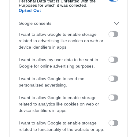
Personal Data that Is Unrelated with the
Purposes for which it was collected.
Opted Out
JESSICA ALBA
VÖRÖS SZŐNYEG
UTCAI STÍLUS
Google consents
Kövesd a Glamour cikkeit a
Google hírekben
is!
I want to allow Google to enable storage
related to advertising like cookies on web or
device identifiers in apps.
I want to allow my user data to be sent to
Google for online advertising purposes.
I want to allow Google to send me
personalized advertising.
I want to allow Google to enable storage
related to analytics like cookies on web or
device identifiers in apps.
I want to allow Google to enable storage
Feliratkozom
related to functionality of the website or app.