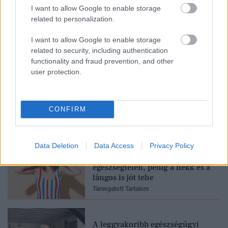
I want to allow Google to enable storage
related to personalization.
Fesztiválra készülsz? Ez a 3
szabály megkímélhet egy
I want to allow Google to enable storage
nagyon kellemetlen problémától
related to security, including authentication
Támogatott Tartalom
functionality and fraud prevention, and other
user protection.
Glow-up tetőtől talpig: miért
felejtjük ki a legfontosabb lépést
a self-care rutinból?
CONFIRM
Támogatott Tartalom
Data Deletion
Data Access
Privacy Policy
Mindenki azt hiszi, hogy
egészségtelen, pedig a hekk és a
lángos is jót tehe
Támogatott Tartalom
A leggyakoribb egészségügyi