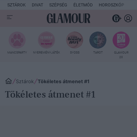
SZTÁROK
DIVAT
SZÉPSÉG
ÉLETMÓD
HOROSZKÓP
KU
MANCSPARTY
NYEREMÉNYJÁTÉK
SYOSS
TAROT
GLAMOUR
20
Sztárok
Tökéletes átmenet #1
Tökéletes átmenet #1