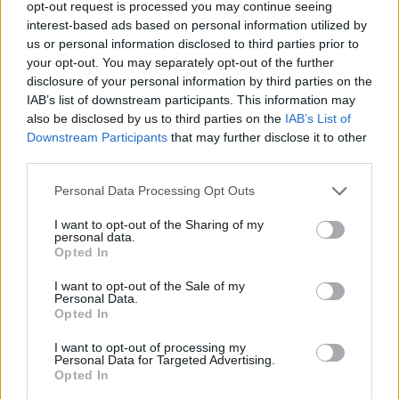
opt-out request is processed you may continue seeing
hanem feketeöves még house zeneírásban is”
. Ez
interest-based ads based on personal information utilized by
amúgy alapvetően egy jóleső dolog, meg hála
us or personal information disclosed to third parties prior to
Istennek tényleg megvan a készségem mind a két
your opt-out. You may separately opt-out of the further
stílusban. Most mindkettőt csinálom, és a house
disclosure of your personal information by third parties on the
szimplán egy teljesen más művészvilág megélése.
IAB’s list of downstream participants. This information may
also be disclosed by us to third parties on the
IAB’s List of
Teljesen máshogyan tudom kivetíteni a bennem
Downstream Participants
that may further disclose it to other
lévő tüzet, energiát, lelket.
Adam Awake
third parties.
zongoristával álltunk össze, így nagyon progresszív
zenéket tudunk csinálni ketten, úgy érzem, magas
Please note that this website/app uses one or more Google
Personal Data Processing Opt Outs
színvonalú zenéket.
services and may gather and store information including but
not limited to your visit or usage behaviour. You may click to
I want to opt-out of the Sharing of my
personal data.
Aki még nem hallott itt titeket, hogy képzelje el,
grant or deny consent to Google and its third-party tags to
Opted In
use your data for below specified purposes in below Google
miben formabontó a Lücid?
consent section.
I want to opt-out of the Sale of my
Alapvetően egy nagyon energikus, lendületes,
Personal Data.
Opted In
progresszív, katartikus, melodic house, elektronikus
house vonalnak mondanám, amivel lebegő,
I want to opt-out of processing my
Personal Data for Targeted Advertising.
álomszerű, éberálomszerű érzést kelt benned a dal.
Opted In
Én abszolút utazásnak mondanám pár dalunkat,