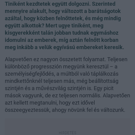
Tiniként kezdtetek együtt dolgozni. Szerinted
mennyire alakult, hogy változott a barátságotok
azáltal, hogy közben felnőttetek, és még mindig
együtt alkottok? Mert ugye tiniként, meg
kisgyerekként talán jobban tudnak egymáshoz
idomulni az emberek, míg aztán felnőtt korban
meg inkább a velük egyívású embereket keresik.
Alapvetően ez nagyon összetett folyamat. Teljesen
különböző progresszión megyünk keresztül – a
személyiségfejlődés, a múltból való táplálkozás
mindkettőnknél teljesen más, még beállítottság
szintjén és a művészvilág szintjén is. Egy picit
mások vagyunk, de ez teljesen normális. Alapvetően
azt kellett megtanulni, hogy ezt idővel
összeegyeztessük, ahogy növünk fel és változunk.