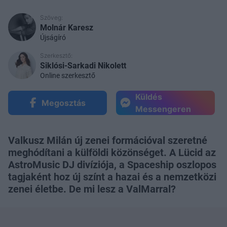
Szöveg:
Molnár Karesz
Újságíró
Szerkesztő:
Siklósi-Sarkadi Nikolett
Online szerkesztő
Küldés
Megosztás
Messengeren
Valkusz Milán új zenei formációval szeretné
meghódítani a külföldi közönséget. A Lücid az
AstroMusic DJ divíziója, a Spaceship oszlopos
tagjaként hoz új színt a hazai és a nemzetközi
zenei életbe. De mi lesz a ValMarral?