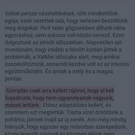
Voltak persze nézeteltérések, nőtt mindkettőnk
egója, ezek vezettek oda, hogy nehezen beszéltünk
meg dolgokat. Picit talán gőgösebben álltunk néha
egymáshoz, nem sokszor volt közös nevező. Ezen
dolgoztunk az elmúlt időszakban. Alapvetően azt
mondanám, hogy inkább a felnőtt korban jöttek a
problémák, a ValMar időszaka alatt, meg amikor
összeköltöztünk, onnantól kezdve volt ez az intenzív
együttműködés. És annak a mély és a magas
pontjai.
Szimplán csak arra kellett rájönni, hogy el kell
fogadnunk, hogy nem ugyanolyanok vagyunk,
mások lettünk.
Ehhez adaptálódni kellett, és
szerintem ezt megtettük. Tiszta vizet öntöttünk a
pohárba, jönnek majd az új zenék. Ami még mindig
hiányzik, hogy egyszer egy műsorban szerepeljünk,
közös levegőt szívjunk és közösen éljünk meg