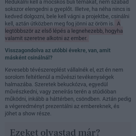
Redukálni kell a mocskos buli témákat, nem szabad
sokszor elengedni a gyeplőt. Illetve, ha néha nincs is
kedved dolgozni, bele kell vágni a projektbe, csinálni
kell, aztán útközben meg fog jönni az öröm is.
A
legtöbbször az első lépés a legnehezebb, hogyha
valamit szeretne alkotni az ember.
Visszagondolva az utóbbi évekre, van, amit
másként csinálnál?
Kevesebb tévészereplést vállalnék el, ezt én nem
sorolom feltétlenül a művészi tevékenységek
halmazába. Szeretek bekuckózva, egyedül
művészkedni, vagy zeneírás terén a stúdióban
működni, inkább a háttérben, csöndben. Aztán pedig
a végeredményt prezentálni az embereknek, és
jöhet a show része.
Ezeket olvastad már?