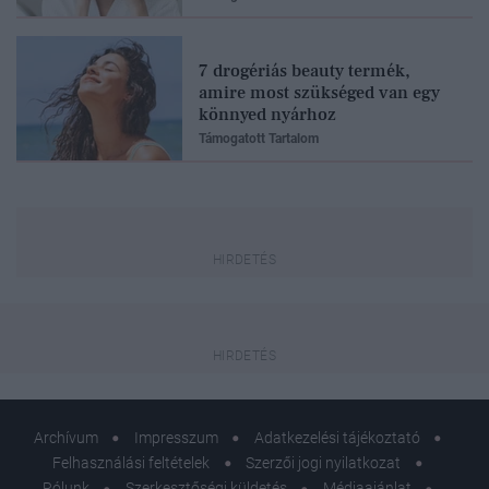
7 drogériás beauty termék,
amire most szükséged van egy
könnyed nyárhoz
Támogatott Tartalom
Archívum
Impresszum
Adatkezelési tájékoztató
Felhasználási feltételek
Szerzői jogi nyilatkozat
Rólunk
Szerkesztőségi küldetés
Médiaajánlat