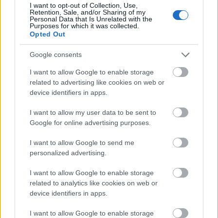
történeteket írnak le. Hamarosan kijön egy zenénk,
I want to opt-out of Collection, Use,
Retention, Sale, and/or Sharing of my
amit Tájföld inspirált, kiírtam magamból az ott
Personal Data that Is Unrelated with the
Purposes for which it was collected.
tartózkodás élményét. A tengerpartot, azt az
Opted Out
elengedős, szenzációs életérzést, amit ott át lehet
élni a tengerparton. Egy olyan út, ami még nincs
Google consents
kitaposva, egy olyan szövegvilág, meg olyan vokálok
I want to allow Google to enable storage
és akkordok, amik szerintem csak belőlünk tudnak
related to advertising like cookies on web or
kijönni. Úgyhogy egy nagyon egyedi kis történet az
device identifiers in apps.
egész.
I want to allow my user data to be sent to
Három éve, a Red Bull Jukebox kapcsán dolgoztam
Google for online advertising purposes.
veled, veletek. Ahogy most beszélgetünk, azt
érzem, hogy komolyodtál nagyon sokat. Jól látom?
I want to allow Google to send me
personalized advertising.
Nem tudom. Benne van amúgy, igen. Habár én néha
inkább az ellenkezőjét gondolom. Lehet persze,
I want to allow Google to enable storage
hogy túl szigorú vagyok magammal kapcsolatban,
related to analytics like cookies on web or
device identifiers in apps.
de kicsit még linknek gondolom magam. De
kommunikációs szinten szerintem mindenképp
I want to allow Google to enable storage