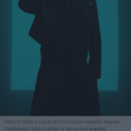
Valkusz Milán a Lücid nevű formáción keresztül teljesen
máshogyan tudja kivetíteni a benne lévő energiát