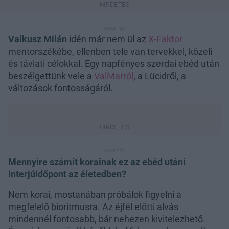
Valkusz Milán
idén már nem ül az
X-Faktor
mentorszékébe, ellenben tele van tervekkel, közeli
és távlati célokkal. Egy napfényes szerdai ebéd után
beszélgettünk vele a
ValMarról
, a Lücidről, a
változások fontosságáról.
Mennyire számít korainak ez az ebéd utáni
interjúidőpont az életedben?
Nem korai, mostanában próbálok figyelni a
megfelelő bioritmusra. Az éjfél előtti alvás
mindennél fontosabb, bár nehezen kivitelezhető.