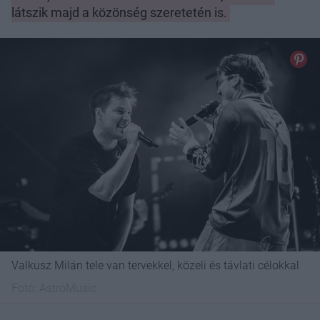
látszik majd a közönség szeretetén is.
Valkusz Milán tele van tervekkel, közeli és távlati célokkal
Fotó:
AstroMusic