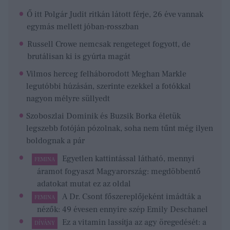
Ő itt Polgár Judit ritkán látott férje, 26 éve vannak
egymás mellett jóban-rosszban
Russell Crowe nemcsak rengeteget fogyott, de
brutálisan ki is gyúrta magát
Vilmos herceg felháborodott Meghan Markle
legutóbbi húzásán, szerinte ezekkel a fotókkal
nagyon mélyre süllyedt
Szoboszlai Dominik és Buzsik Borka életük
legszebb fotóján pózolnak, soha nem tűnt még ilyen
boldognak a pár
Egyetlen kattintással látható, mennyi
FEMINA
áramot fogyaszt Magyarország: megdöbbentő
adatokat mutat ez az oldal
A Dr. Csont főszereplőjeként imádták a
FEMINA
nézők: 49 évesen ennyire szép Emily Deschanel
Ez a vitamin lassítja az agy öregedését: a
DÍVÁNY