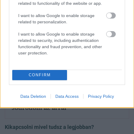
komolyodtam.
related to functionality of the website or app.
I want to allow Google to enable storage
related to personalization.
I want to allow Google to enable storage
related to security, including authentication
functionality and fraud prevention, and other
user protection.
CONFIRM
Data Deletion
Data Access
Privacy Policy
Márkus Luca: „Nem bánom, ha
sodródom az árral”
Kikapcsolni mivel tudsz a legjobban?