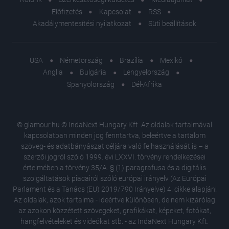
Előfizetés
Kapcsolat
RSS
Akadálymentesítési nyilatkozat
Süti beállítások
USA
Németország
Brazília
Mexikó
Anglia
Bulgária
Lengyelország
Spanyolország
Dél-Afrika
© glamour.hu © IndaNext Hungary Kft. Az oldalak tartalmával
kapcsolatban minden jog fenntartva, beleértve a tartalom
szöveg- és adatbányászat céljára való felhasználását is – a
szerzői jogról szóló 1999. évi LXXVI. törvény rendelkezései
értelmében a törvény 35/A. § (1) paragrafusa és a digitális
szolgáltatások piacairól szóló európai irányelv (Az Európai
Parlament és a Tanács (EU) 2019/790 Irányelve) 4. cikke alapján!
Az oldalak, azok tartalma - ideértve különösen, de nem kizárólag
az azokon közzétett szövegeket, grafikákat, képeket, fotókat,
hangfelvételeket és videókat stb. - az IndaNext Hungary Kft.