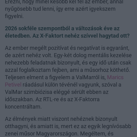
Érezni, hogy minél később kel fel az ember, annál
nyűgösebb tud lenni, így erre azért igyekszem
figyelni.
2026 sokféle szempontból a változások éve az
életedben. Az X-Faktort nehéz szívvel hagytad ott?
Az ember megélt pozitívat és negatívat is egyaránt,
de azért nehéz volt. Egy-két dolog mentális kezelése
nehezebb feladatnak bizonyult, és egy idő után csak
azzal foglalkoztam fejben, ami a műsorhoz köthető.
Teljesen elment a figyelem a ValMarról is,
Marics
Petivel
ráadásul külön tévénél vagyunk, szóval a
ValMar szimbiózisa eléggé sérült ebben az
időszakban. Az RTL-re és az X-Faktorra
koncentráltam.
Az élmények miatt viszont nehéznek bizonyult
otthagyni, és amiatt is, mert ez az egyik legnívósabb
zenei műsor Magyarországon. Megéltem, és