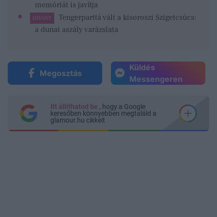
memóriát is javítja
Tengerparttá vált a kisoroszi Szigetcsúcs:
DÍVÁNY
a dunai aszály varázslata
Küldés
Megosztás
Messengeren
Itt állíthatod be
, hogy a Google
keresőben könnyebben megtaláld a
glamour.hu cikkeit