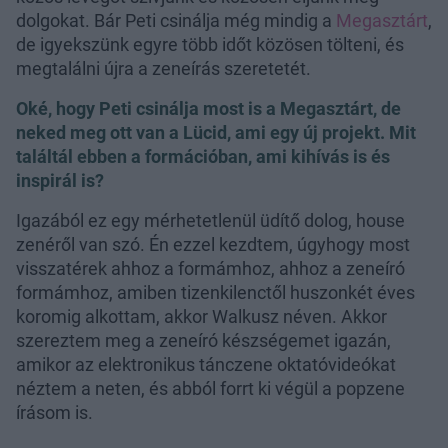
dolgokat. Bár Peti csinálja még mindig a
Megasztárt
,
de igyekszünk egyre több időt közösen tölteni, és
megtalálni újra a zeneírás szeretetét.
Oké, hogy Peti csinálja most is a Megasztárt, de
neked meg ott van a Lücid, ami egy új projekt. Mit
találtál ebben a formációban, ami kihívás is és
inspirál is?
Igazából ez egy mérhetetlenül üdítő dolog, house
zenéről van szó. Én ezzel kezdtem, úgyhogy most
visszatérek ahhoz a formámhoz, ahhoz a zeneíró
formámhoz, amiben tizenkilenctől huszonkét éves
koromig alkottam, akkor Walkusz néven. Akkor
szereztem meg a zeneíró készségemet igazán,
amikor az elektronikus tánczene oktatóvideókat
néztem a neten, és abból forrt ki végül a popzene
írásom is.