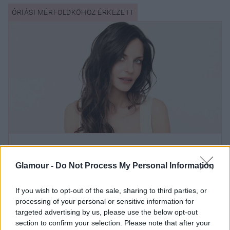
A magyar topmodell, Ebergényi Réka
tizenhárom év után állt újra kamerák
Glamour -
Do Not Process My Personal Information
elé
If you wish to opt-out of the sale, sharing to third parties, or
processing of your personal or sensitive information for
targeted advertising by us, please use the below opt-out
Lotfi Begi mondta ezt viccesen, hogy „
a csávó nem
section to confirm your selection. Please note that after your
csak popba király, meg nyomja itt a maximalizmust,