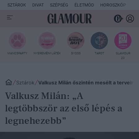
SZTÁROK
DIVAT
SZÉPSÉG
ÉLETMÓD
HOROSZKÓP
KU
MANCSPARTY
NYEREMÉNYJÁTÉK
SYOSS
TAROT
GLAMOUR
20
Sztárok
Valkusz Milán őszintén mesélt a terveiről 
Valkusz Milán: „A
legtöbbször az első lépés a
legnehezebb”