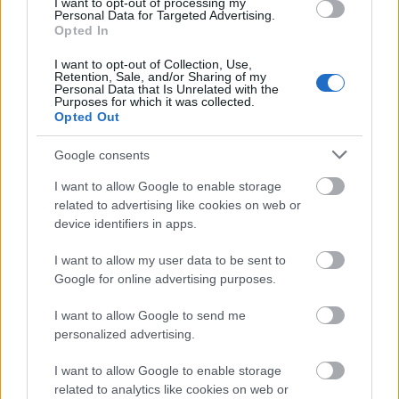
I want to opt-out of processing my
Personal Data for Targeted Advertising.
nő? címmel indított sorozatot
. A sikeres életmód és
Opted In
szépségmagazin később a TV2 Mokka című
műsorában is felbukkant. A Hogyan legyek jó nő?
I want to opt-out of Collection, Use,
Retention, Sale, and/or Sharing of my
igazi sikerbrand lett, hiszen Takács Nóra a tavalyi
Personal Data that Is Unrelated with the
évben egy praktikákkal teli notesz, majd naptárt
Purposes for which it was collected.
Opted Out
adott ki. Televíziós-internetes újságíró tapasztalatait
a LifeNetwork Ez zsír! című műsorában is
Google consents
kamatoztatja.
I want to allow Google to enable storage
A műsorvezetőnő sokszor segít népszerűségével
related to advertising like cookies on web or
jótékonysági akciókat, az állatvédelem különösen
device identifiers in apps.
fontos számára.
I want to allow my user data to be sent to
Google for online advertising purposes.
Küldés
Megosztás
Messengeren
I want to allow Google to send me
personalized advertising.
Itt állíthatod be
, hogy a Google
I want to allow Google to enable storage
keresőben könnyebben megtaláld a
glamour.hu cikkeit
related to analytics like cookies on web or