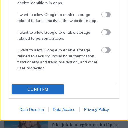
device identifiers in apps.
TAKÁCS NÓRA
GLAMOUR WOMEN OF THE YEAR
GLAMOUR
I want to allow Google to enable storage
related to functionality of the website or app.
I want to allow Google to enable storage
Kövesd a Glamour cikkeit a
Google hírekben
is!
related to personalization.
I want to allow Google to enable storage
related to security, including authentication
functionality and fraud prevention, and other
user protection.
CONFIRM
Feliratkozom
Data Deletion
Data Access
Privacy Policy
Glow-up tetőtől talpig: miért
felejtjük ki a legfontosabb lépést