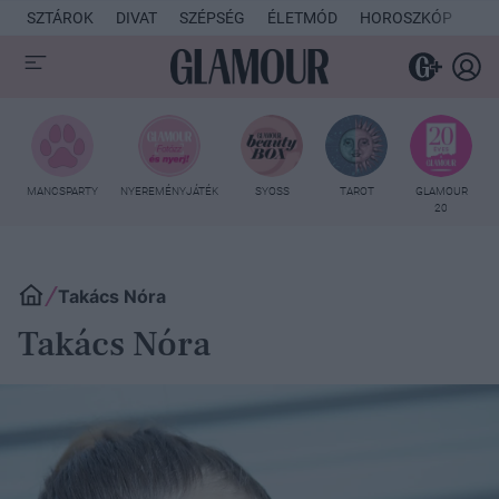
SZTÁROK
DIVAT
SZÉPSÉG
ÉLETMÓD
HOROSZKÓP
KU
MANCSPARTY
NYEREMÉNYJÁTÉK
SYOSS
TAROT
GLAMOUR
20
Takács Nóra
Takács Nóra