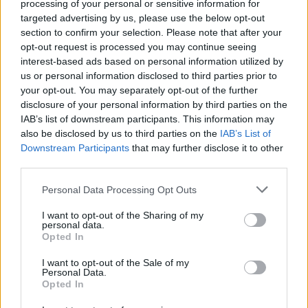
processing of your personal or sensitive information for
targeted advertising by us, please use the below opt-out
section to confirm your selection. Please note that after your
2013. január 30.
opt-out request is processed you may continue seeing
interest-based ads based on personal information utilized by
us or personal information disclosed to third parties prior to
Küldés
your opt-out. You may separately opt-out of the further
Megosztás
Messengeren
disclosure of your personal information by third parties on the
IAB’s list of downstream participants. This information may
also be disclosed by us to third parties on the
IAB’s List of
Nóra korábban sikeres modellként megfordult
Downstream Participants
that may further disclose it to other
a világ szinte minden pontján, országos
third parties.
ismertségét azonban első sorban
Please note that this website/app uses one or more Google
Personal Data Processing Opt Outs
műsorvezetőként szerzett.
services and may gather and store information including but
not limited to your visit or usage behaviour. You may click to
I want to opt-out of the Sharing of my
personal data.
grant or deny consent to Google and its third-party tags to
Opted In
use your data for below specified purposes in below Google
consent section.
I want to opt-out of the Sale of my
Takács Nóra először az OzoneNetwork időjósaként
Personal Data.
Opted In
bukkant fel, majd ezt követően újságíróként
dolgozott a life.hu oldalon, ahol
Hogyan legyek jó