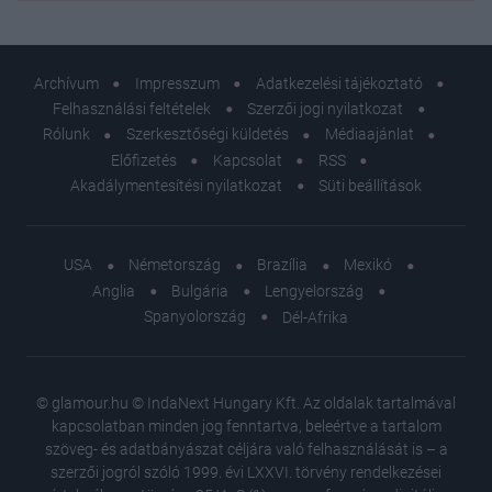
Archívum
Impresszum
Adatkezelési tájékoztató
Felhasználási feltételek
Szerzői jogi nyilatkozat
Rólunk
Szerkesztőségi küldetés
Médiaajánlat
Előfizetés
Kapcsolat
RSS
Akadálymentesítési nyilatkozat
Süti beállítások
USA
Németország
Brazília
Mexikó
Anglia
Bulgária
Lengyelország
Spanyolország
Dél-Afrika
© glamour.hu © IndaNext Hungary Kft. Az oldalak tartalmával
kapcsolatban minden jog fenntartva, beleértve a tartalom
szöveg- és adatbányászat céljára való felhasználását is – a
szerzői jogról szóló 1999. évi LXXVI. törvény rendelkezései