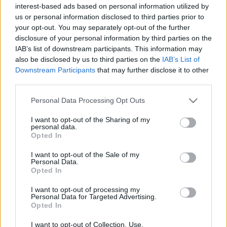
interest-based ads based on personal information utilized by
us or personal information disclosed to third parties prior to
your opt-out. You may separately opt-out of the further
disclosure of your personal information by third parties on the
IAB’s list of downstream participants. This information may
TE ÉS A CICÁD - CIKKEK
also be disclosed by us to third parties on the
IAB’s List of
Downstream Participants
that may further disclose it to other
Te és a Cicád szépségverseny!
third parties.
Please note that this website/app uses one or more Google
Personal Data Processing Opt Outs
services and may gather and store information including but
not limited to your visit or usage behaviour. You may click to
I want to opt-out of the Sharing of my
personal data.
Rovat
TE ÉS A CICÁD - cikkek
grant or deny consent to Google and its third-party tags to
Opted In
use your data for below specified purposes in below Google
consent section.
I want to opt-out of the Sale of my
Archívum
Impresszum
Adatkezelési tájékoztató
Personal Data.
Opted In
Felhasználási feltételek
Szerzői jogi nyilatkozat
Rólunk
Szerkesztőségi küldetés
Médiaajánlat
I want to opt-out of processing my
Personal Data for Targeted Advertising.
Előfizetés
Kapcsolat
RSS
Opted In
Akadálymentesítési nyilatkozat
Süti beállítások
I want to opt-out of Collection, Use,