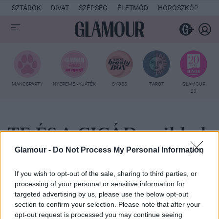
SZTÁROK
DIVAT
SZÉPSÉG
ÉLETMÓD
HOROSZKÓP
KU
MANCSPARTY
NYEREMÉNYJÁTÉK
SYOSS
TAROT
GLAMOUR
20
TE ÉS A CICÁD - cikkek
Glamour -
Do Not Process My Personal Information
If you wish to opt-out of the sale, sharing to third parties, or
processing of your personal or sensitive information for
targeted advertising by us, please use the below opt-out
section to confirm your selection. Please note that after your
opt-out request is processed you may continue seeing