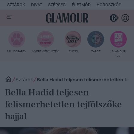
SZTÁROK
DIVAT
SZÉPSÉG
ÉLETMÓD
HOROSZKÓP
KU
MANCSPARTY
NYEREMÉNYJÁTÉK
SYOSS
TAROT
GLAMOUR
20
Sztárok
Bella Hadid teljesen felismerhetetlen tejf
Bella Hadid teljesen
felismerhetetlen tejfölszőke
hajjal