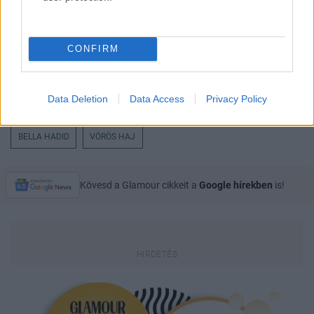
CONFIRM
Data Deletion
Data Access
Privacy Policy
BELLA HADID
VÖRÖS HAJ
Kövesd a Glamour cikkeit a
Google hírekben
is!