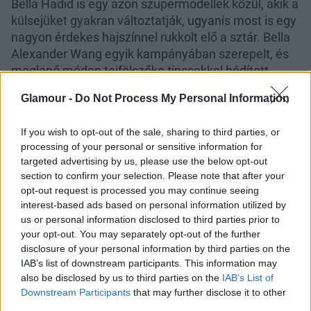
Bella Hadid is egy azon szupermodellek közül, akik a
külsejüket gyakran változtatják, ugyanis most is egy
nagyon érdekes hajszínnel rukkolt elő a sztár. Bella
Alexander Wang egyik kampányában szerepelt, és
meglepő módon tejfölszőke tincsekkel hódított.
Glamour -
Do Not Process My Personal Information
If you wish to opt-out of the sale, sharing to third parties, or
processing of your personal or sensitive information for
The Weeknd dalt ír Selena Gomezről, és még a
targeted advertising by us, please use the below opt-out
szám címében is benne van a neve
section to confirm your selection. Please note that after your
opt-out request is processed you may continue seeing
The Weeknd dalt ír Selena Gomezről, és még a
interest-based ads based on personal information utilized by
szám címében is benne van a neve
us or personal information disclosed to third parties prior to
your opt-out. You may separately opt-out of the further
disclosure of your personal information by third parties on the
IAB’s list of downstream participants. This information may
also be disclosed by us to third parties on the
IAB’s List of
Downstream Participants
that may further disclose it to other
third parties.