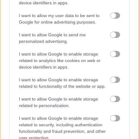
device identifiers in apps.
I want to allow my user data to be sent to
Google for online advertising purposes.
I want to allow Google to send me
personalized advertising.
I want to allow Google to enable storage
related to analytics like cookies on web or
device identifiers in apps.
Küldés
Megosztás
Messengeren
I want to allow Google to enable storage
related to functionality of the website or app.
Itt állíthatod be
, hogy a Google
I want to allow Google to enable storage
keresőben könnyebben megtaláld a
glamour.hu cikkeit
related to personalization.
I want to allow Google to enable storage
related to security, including authentication
functionality and fraud prevention, and other
user protection.