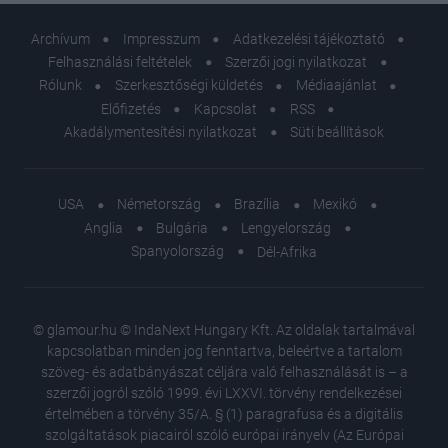
Archívum
Impresszum
Adatkezelési tájékoztató
Felhasználási feltételek
Szerzői jogi nyilatkozat
Rólunk
Szerkesztőségi küldetés
Médiaajánlat
Előfizetés
Kapcsolat
RSS
Akadálymentesítési nyilatkozat
Süti beállítások
USA
Németország
Brazília
Mexikó
Anglia
Bulgária
Lengyelország
Spanyolország
Dél-Afrika
© glamour.hu © IndaNext Hungary Kft. Az oldalak tartalmával
kapcsolatban minden jog fenntartva, beleértve a tartalom
szöveg- és adatbányászat céljára való felhasználását is – a
szerzői jogról szóló 1999. évi LXXVI. törvény rendelkezései
értelmében a törvény 35/A. § (1) paragrafusa és a digitális
szolgáltatások piacairól szóló európai irányelv (Az Európai