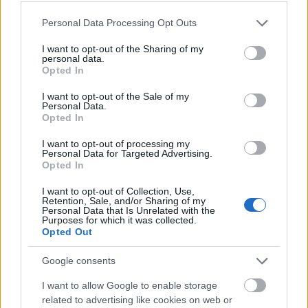
Please note that this website/app uses one or more Google
Personal Data Processing Opt Outs
services and may gather and store information including but
not limited to your visit or usage behaviour. You may click to
I want to opt-out of the Sharing of my
personal data.
grant or deny consent to Google and its third-party tags to
Opted In
use your data for below specified purposes in below Google
consent section.
I want to opt-out of the Sale of my
Personal Data.
Opted In
I want to opt-out of processing my
Personal Data for Targeted Advertising.
Opted In
I want to opt-out of Collection, Use,
Te mit gondolsz, jól áll neki?
Retention, Sale, and/or Sharing of my
Personal Data that Is Unrelated with the
Purposes for which it was collected.
Opted Out
Google consents
I want to allow Google to enable storage
related to advertising like cookies on web or