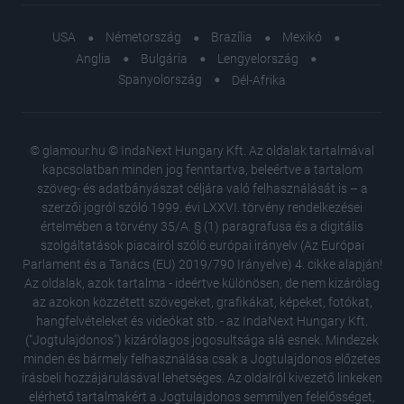
USA
Németország
Brazília
Mexikó
Anglia
Bulgária
Lengyelország
Spanyolország
Dél-Afrika
© glamour.hu © IndaNext Hungary Kft. Az oldalak tartalmával
kapcsolatban minden jog fenntartva, beleértve a tartalom
szöveg- és adatbányászat céljára való felhasználását is – a
szerzői jogról szóló 1999. évi LXXVI. törvény rendelkezései
értelmében a törvény 35/A. § (1) paragrafusa és a digitális
szolgáltatások piacairól szóló európai irányelv (Az Európai
Parlament és a Tanács (EU) 2019/790 Irányelve) 4. cikke alapján!
Az oldalak, azok tartalma - ideértve különösen, de nem kizárólag
az azokon közzétett szövegeket, grafikákat, képeket, fotókat,
hangfelvételeket és videókat stb. - az IndaNext Hungary Kft.
("Jogtulajdonos") kizárólagos jogosultsága alá esnek. Mindezek
minden és bármely felhasználása csak a Jogtulajdonos előzetes
írásbeli hozzájárulásával lehetséges. Az oldalról kivezető linkeken
elérhető tartalmakért a Jogtulajdonos semmilyen felelősséget,