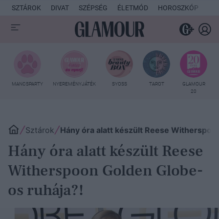
SZTÁROK
DIVAT
SZÉPSÉG
ÉLETMÓD
HOROSZKÓP
KU
MANCSPARTY
NYEREMÉNYJÁTÉK
SYOSS
TAROT
GLAMOUR
20
Sztárok
Hány óra alatt készült Reese Witherspoo
Hány óra alatt készült Reese
Witherspoon Golden Globe-
os ruhája?!