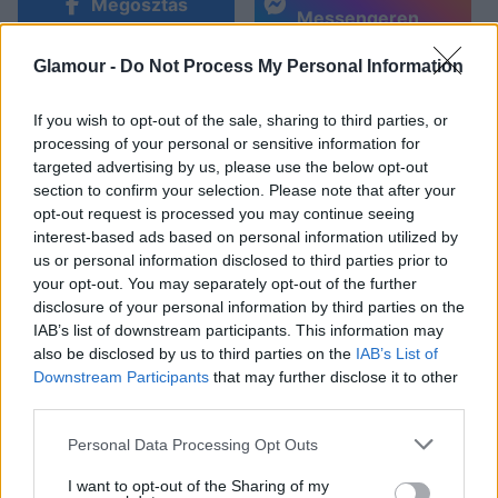
Megosztás
Messengeren
Glamour -
Do Not Process My Personal Information
Az idei Golden Globe gála abszolút a csillogás
jegyében zajlott, hiszen szinte mindegyik sztár
If you wish to opt-out of the sale, sharing to third parties, or
csak úgy szórta a csillámokat magából a vörös
processing of your personal or sensitive information for
szőnyegen. Reese Witherspoon Calvin Klein
targeted advertising by us, please use the below opt-out
ruhája például annyira különleges kreáció volt,
section to confirm your selection. Please note that after your
opt-out request is processed you may continue seeing
hogy összesen 80 óra kellett az
interest-based ads based on personal information utilized by
elkészítéséhez. És természetesen gyönyörű
us or personal information disclosed to third parties prior to
volt benne a 38 éves színésznő, nem
your opt-out. You may separately opt-out of the further
gondolod?
disclosure of your personal information by third parties on the
IAB’s list of downstream participants. This information may
also be disclosed by us to third parties on the
IAB’s List of
Downstream Participants
that may further disclose it to other
third parties.
Please note that this website/app uses one or more Google
Personal Data Processing Opt Outs
services and may gather and store information including but
not limited to your visit or usage behaviour. You may click to
I want to opt-out of the Sharing of my