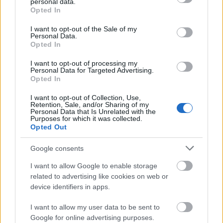
personal data.
grant or deny consent to Google and its third-party tags to
Küldés
Opted In
Megosztás
use your data for below specified purposes in below Google
Messengeren
consent section.
I want to opt-out of the Sale of my
Personal Data.
Opted In
Itt állíthatod be
, hogy a Google
keresőben könnyebben megtaláld a
glamour.hu cikkeit
I want to opt-out of processing my
Personal Data for Targeted Advertising.
Opted In
I want to opt-out of Collection, Use,
Retention, Sale, and/or Sharing of my
Personal Data that Is Unrelated with the
Purposes for which it was collected.
Opted Out
Google consents
I want to allow Google to enable storage
related to advertising like cookies on web or
device identifiers in apps.
I want to allow my user data to be sent to
REESE WITHERSPOON
GOLDEN GLOBE
Google for online advertising purposes.