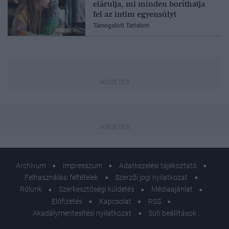
elárulja, mi minden boríthatja
fel az intim egyensúlyt
Támogatott Tartalom
Archívum
Impresszum
Adatkezelési tájékoztató
Felhasználási feltételek
Szerzői jogi nyilatkozat
Rólunk
Szerkesztőségi küldetés
Médiaajánlat
Előfizetés
Kapcsolat
RSS
Akadálymentesítési nyilatkozat
Süti beállítások