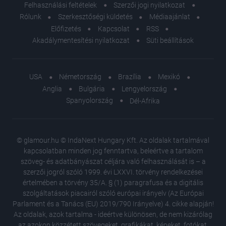
Felhasználási feltételek
Szerzői jogi nyilatkozat
Rólunk
Szerkesztőségi küldetés
Médiaajánlat
Előfizetés
Kapcsolat
RSS
Akadálymentesítési nyilatkozat
Süti beállítások
USA
Németország
Brazília
Mexikó
Anglia
Bulgária
Lengyelország
Spanyolország
Dél-Afrika
© glamour.hu © IndaNext Hungary Kft. Az oldalak tartalmával
kapcsolatban minden jog fenntartva, beleértve a tartalom
szöveg- és adatbányászat céljára való felhasználását is – a
szerzői jogról szóló 1999. évi LXXVI. törvény rendelkezései
értelmében a törvény 35/A. § (1) paragrafusa és a digitális
szolgáltatások piacairól szóló európai irányelv (Az Európai
Parlament és a Tanács (EU) 2019/790 Irányelve) 4. cikke alapján!
Az oldalak, azok tartalma - ideértve különösen, de nem kizárólag
az azokon közzétett szövegeket, grafikákat, képeket, fotókat,