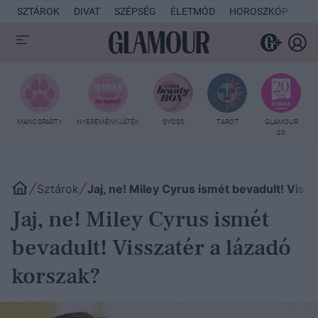
SZTÁROK
DIVAT
SZÉPSÉG
ÉLETMÓD
HOROSZKÓP
KU
MANCSPARTY
NYEREMÉNYJÁTÉK
SYOSS
TAROT
GLAMOUR
20
Sztárok
Jaj, ne! Miley Cyrus ismét bevadult! Viss
Jaj, ne! Miley Cyrus ismét
bevadult! Visszatér a lázadó
korszak?