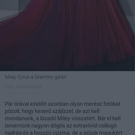
Miley Cyrus a Grammy-gálán
Fotó:
Rexfeatures
Pár órával ezelőtt azonban olyan merész fotókat
pózolt, hogy keserű szájízzel, de azt kell
mondanunk, a lázadó Miley visszatért. Bár el kell
ismernünk nagyon dögös az extrarövid csillogó
nadrág és a hosszú csizma, de a pózok magukért