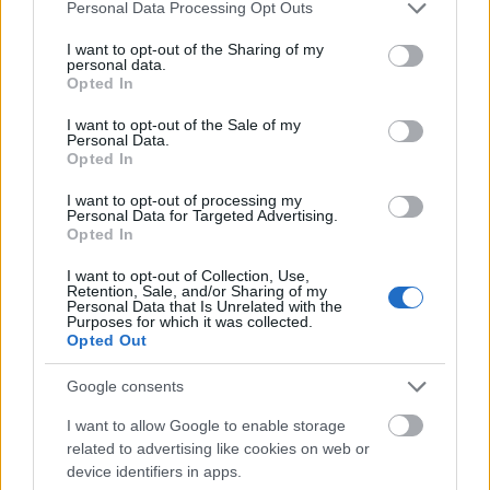
Please note that this website/app uses one or more Google
Personal Data Processing Opt Outs
services and may gather and store information including but
not limited to your visit or usage behaviour. You may click to
I want to opt-out of the Sharing of my
personal data.
grant or deny consent to Google and its third-party tags to
Opted In
use your data for below specified purposes in below Google
consent section.
I want to opt-out of the Sale of my
Personal Data.
Miley Cyrus
Opted In
Fotó:
Instagram
I want to opt-out of processing my
Personal Data for Targeted Advertising.
Opted In
I want to opt-out of Collection, Use,
Retention, Sale, and/or Sharing of my
Personal Data that Is Unrelated with the
Purposes for which it was collected.
Opted Out
Google consents
I want to allow Google to enable storage
related to advertising like cookies on web or
device identifiers in apps.