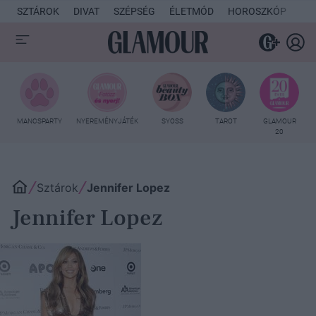
SZTÁROK
DIVAT
SZÉPSÉG
ÉLETMÓD
HOROSZKÓP
KU
MANCSPARTY
NYEREMÉNYJÁTÉK
SYOSS
TAROT
GLAMOUR
20
Sztárok
Jennifer Lopez
Jennifer Lopez