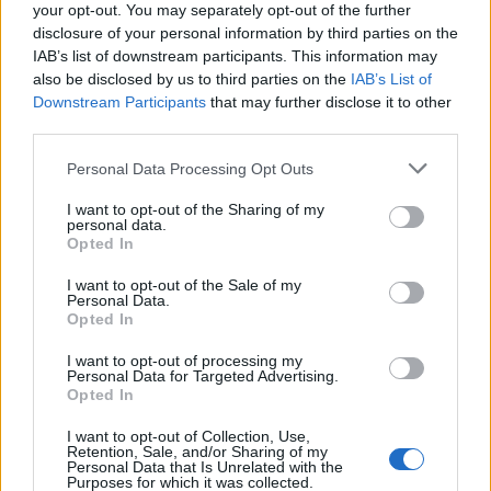
your opt-out. You may separately opt-out of the further
Küldés
Megosztás
disclosure of your personal information by third parties on the
Messengeren
IAB’s list of downstream participants. This information may
also be disclosed by us to third parties on the
IAB’s List of
Downstream Participants
that may further disclose it to other
Itt állíthatod be
, hogy a Google
keresőben könnyebben megtaláld a
third parties.
glamour.hu cikkeit
Please note that this website/app uses one or more Google
Personal Data Processing Opt Outs
services and may gather and store information including but
not limited to your visit or usage behaviour. You may click to
I want to opt-out of the Sharing of my
personal data.
grant or deny consent to Google and its third-party tags to
Opted In
use your data for below specified purposes in below Google
consent section.
I want to opt-out of the Sale of my
Personal Data.
Opted In
I want to opt-out of processing my
Personal Data for Targeted Advertising.
Opted In
I want to opt-out of Collection, Use,
Retention, Sale, and/or Sharing of my
Personal Data that Is Unrelated with the
JENNIFER LOPEZ
VÖRÖS SZŐNYEG
GIANFRANCO FERRÉ
Purposes for which it was collected.