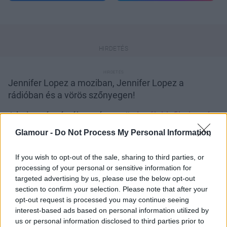
Jennifer Lopez a moziban, Jennifer Lopez a
rádióban és a vörös szőnyegen!
A latin szépség újra csúcsra tör,
legújabb filmje már
a hazai mozikban
és hamarosan új, Love? címre
Glamour -
Do Not Process My Personal Information
keresztelt albuma is megérkezik. J.Lo a nagy
visszatérés előtt a vörös szőnyeg edz és meg kell
If you wish to opt-out of the sale, sharing to third parties, or
mondjuk, amit az utóbbi időben láthatunk tőle, az
processing of your personal or sensitive information for
több, mint bíztató! Most egy gyönyörű aranyszínű
targeted advertising by us, please use the below opt-out
Gianfronco Ferré ruhát választott, amelyet egy Etro
section to confirm your selection. Please note that after your
táskával passzintott, kifogástalan! Vagy neked más
opt-out request is processed you may continue seeing
interest-based ads based on personal information utilized by
a véleményed?
us or personal information disclosed to third parties prior to