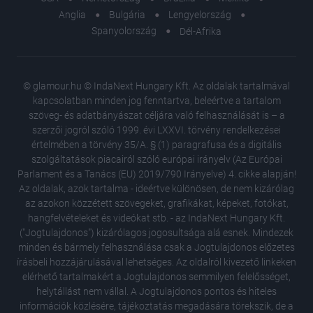
Anglia
Bulgária
Lengyelország
Spanyolország
Dél-Afrika
© glamour.hu © IndaNext Hungary Kft. Az oldalak tartalmával
kapcsolatban minden jog fenntartva, beleértve a tartalom
szöveg- és adatbányászat céljára való felhasználását is – a
szerzői jogról szóló 1999. évi LXXVI. törvény rendelkezései
értelmében a törvény 35/A. § (1) paragrafusa és a digitális
szolgáltatások piacairól szóló európai irányelv (Az Európai
Parlament és a Tanács (EU) 2019/790 Irányelve) 4. cikke alapján!
Az oldalak, azok tartalma - ideértve különösen, de nem kizárólag
az azokon közzétett szövegeket, grafikákat, képeket, fotókat,
hangfelvételeket és videókat stb. - az IndaNext Hungary Kft.
("Jogtulajdonos") kizárólagos jogosultsága alá esnek. Mindezek
minden és bármely felhasználása csak a Jogtulajdonos előzetes
írásbeli hozzájárulásával lehetséges. Az oldalról kivezető linkeken
elérhető tartalmakért a Jogtulajdonos semmilyen felelősséget,
helytállást nem vállal. A Jogtulajdonos pontos és hiteles
információk közlésére, tájékoztatás megadására törekszik, de a
Különle