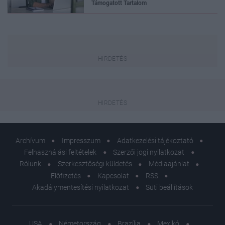
Támogatott Tartalom
Archívum
Impresszum
Adatkezelési tájékoztató
Felhasználási feltételek
Szerzői jogi nyilatkozat
Rólunk
Szerkesztőségi küldetés
Médiaajánlat
Előfizetés
Kapcsolat
RSS
Akadálymentesítési nyilatkozat
Süti beállítások
USA
Németország
Brazília
Mexikó