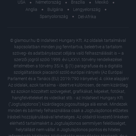
USA
Németország
Brazília
Mexikó
Anglia
Bulgária
Lengyelország
Spanyolország
Dél-Afrika
© glamour.hu © IndaNext Hungary Kft. Az oldalak tartalmával
kapcsolatban minden jog fenntartva, beleértve a tartalom
szöveg- és adatbányászat céljára való felhasználását is – a
szerzői jogról szóló 1999. évi LXXVI. törvény rendelkezései
értelmében a törvény 35/A. § (1) paragrafusa és a digitális
szolgáltatások piacairól szóló európai irányelv (Az Európai
Parlament és a Tanács (EU) 2019/790 Irányelve) 4. cikke alapján!
Az oldalak, azok tartalma - ideértve különösen, de nem kizárólag
az azokon közzétett szövegeket, grafikákat, képeket, fotókat,
hangfelvételeket és videókat stb. - az IndaNext Hungary Kft.
("Jogtulajdonos") kizárólagos jogosultsága alá esnek. Mindezek
minden és bármely felhasználása csak a Jogtulajdonos előzetes
írásbeli hozzájárulásával lehetséges. Az oldalról kivezető linkeken
elérhető tartalmakért a Jogtulajdonos semmilyen felelősséget,
helytállást nem vállal. A Jogtulajdonos pontos és hiteles
Ez a 3 s