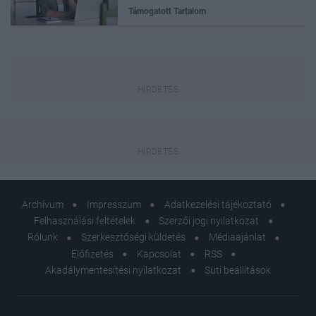
Támogatott Tartalom
Archívum
Impresszum
Adatkezelési tájékoztató
Felhasználási feltételek
Szerzői jogi nyilatkozat
Rólunk
Szerkesztőségi küldetés
Médiaajánlat
Előfizetés
Kapcsolat
RSS
Akadálymentesítési nyilatkozat
Süti beállítások