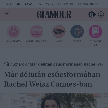
SZTÁROK
DIVAT
SZÉPSÉG
ÉLETMÓD
HOROSZKÓP
KU
MANCSPARTY
NYEREMÉNYJÁTÉK
SYOSS
TAROT
GLAMOUR
20
Sztárok
Már délután csúcsformában Rachel Weis
Már délután csúcsformában
Rachel Weisz Cannes-ban