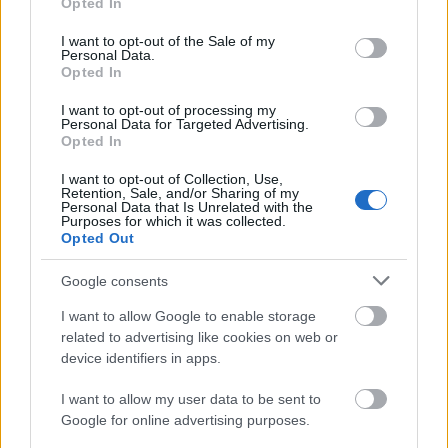
Opted In
use your data for below specified purposes in below Google
Küldés
consent section.
Megosztás
I want to opt-out of the Sale of my
Messengeren
Personal Data.
Opted In
Itt állíthatod be
, hogy a Google
I want to opt-out of processing my
keresőben könnyebben megtaláld a
Personal Data for Targeted Advertising.
glamour.hu cikkeit
Opted In
I want to opt-out of Collection, Use,
Retention, Sale, and/or Sharing of my
Personal Data that Is Unrelated with the
Purposes for which it was collected.
Opted Out
Google consents
I want to allow Google to enable storage
related to advertising like cookies on web or
device identifiers in apps.
I want to allow my user data to be sent to
Google for online advertising purposes.
RACHEL WEISZ
CANNES
NARCISO RODRIGUEZ