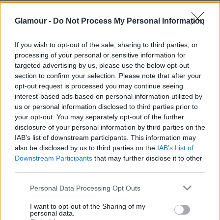
A magyar származású színésznő az utóbbi
Glamour -
Do Not Process My Personal Information
években egy kicsit lassított, de csak azért,
hogy most megint teljes erővel rákapcsoljon.
If you wish to opt-out of the sale, sharing to third parties, or
processing of your personal or sensitive information for
targeted advertising by us, please use the below opt-out
section to confirm your selection. Please note that after your
opt-out request is processed you may continue seeing
interest-based ads based on personal information utilized by
us or personal information disclosed to third parties prior to
A cannes-i filmfesztiválon debütáló The Lobster
your opt-out. You may separately opt-out of the further
című komédiája mellett vagy fél tucatnyi filmje
disclosure of your personal information by third parties on the
IAB’s list of downstream participants. This information may
készül. Nekünk már hiányzott a vászonról és a vörös
also be disclosed by us to third parties on the
IAB’s List of
szőnyegről is, és nem is kellett csalódnunk, mert
Downstream Participants
that may further disclose it to other
Rachel Weisz a francia Riviérán újra remek
third parties.
formában volt. A sajtóbemutató előtt egy fekete,
Please note that this website/app uses one or more Google
remek szabású Narciso Rodriguez overallban jelent
Personal Data Processing Opt Outs
services and may gather and store information including but
meg. Nem vitás, hogy gyönyörű, mellesleg
not limited to your visit or usage behaviour. You may click to
I want to opt-out of the Sharing of my
gondoltad volna, hogy nemrég múlt 45 éves?
personal data.
grant or deny consent to Google and its third-party tags to