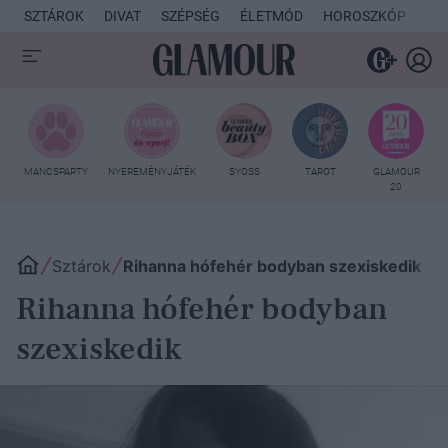
SZTÁROK
DIVAT
SZÉPSÉG
ÉLETMÓD
HOROSZKÓP
KU
MANCSPARTY
NYEREMÉNYJÁTÉK
SYOSS
TAROT
GLAMOUR
20
Sztárok
Rihanna hófehér bodyban szexiskedik
Rihanna hófehér bodyban
szexiskedik