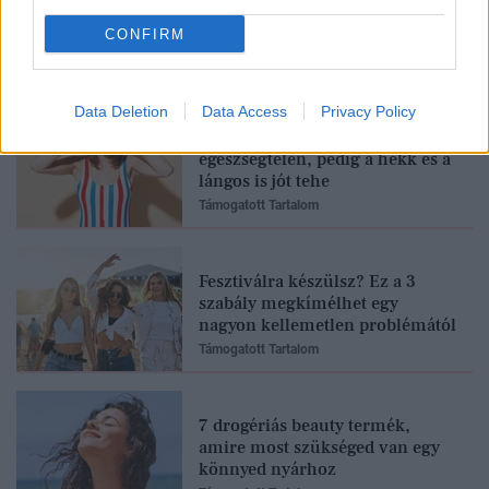
CONFIRM
Feliratkozom
Data Deletion
Data Access
Privacy Policy
Mindenki azt hiszi, hogy
egészségtelen, pedig a hekk és a
lángos is jót tehe
Támogatott Tartalom
Fesztiválra készülsz? Ez a 3
szabály megkímélhet egy
nagyon kellemetlen problémától
Támogatott Tartalom
7 drogériás beauty termék,
amire most szükséged van egy
könnyed nyárhoz