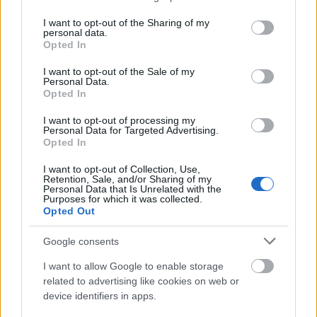
kifogyhatatlan a pikáns képekből, most például
services and may gather and store information including but
hófehér bodyban fotóztatta le magát. Rihanna
not limited to your visit or usage behaviour. You may click to
I want to opt-out of the Sharing of my
personal data.
alakja továbbra is kifogástalan, a kérdés inkább az,
grant or deny consent to Google and its third-party tags to
Opted In
use your data for below specified purposes in below Google
hogy ti hogy viszonyultok az állandó a
consent section.
magamutogatáshoz?
I want to opt-out of the Sale of my
Personal Data.
Opted In
Küldés
Megosztás
Messengeren
I want to opt-out of processing my
Personal Data for Targeted Advertising.
Opted In
Itt állíthatod be
, hogy a Google
I want to opt-out of Collection, Use,
keresőben könnyebben megtaláld a
Retention, Sale, and/or Sharing of my
glamour.hu cikkeit
Personal Data that Is Unrelated with the
Purposes for which it was collected.
Opted Out
Google consents
I want to allow Google to enable storage
related to advertising like cookies on web or
device identifiers in apps.