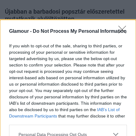
Újabban a barbadosi popsztár előszeretettel
mutatkozik alulöltözötten.
Glamour -
Do Not Process My Personal Information
If you wish to opt-out of the sale, sharing to third parties, or
processing of your personal or sensitive information for
targeted advertising by us, please use the below opt-out
Egészen pontosan, Rihanna régóta szereti
section to confirm your selection. Please note that after your
mutogatni magát, de mostanában aztán tényleg
opt-out request is processed you may continue seeing
interest-based ads based on personal information utilized by
belehúzott. A GQ magazinnak
egy szál bőrkabátban
us or personal information disclosed to third parties prior to
pózolt a címlapon
. Sokan biztosan emlékeznek arra
your opt-out. You may separately opt-out of the further
is, hogy egy
közös meztelenkedésre is rávették a
disclosure of your personal information by third parties on the
modell-legendával, Kate Moss-szal
. Igaz, nem is
IAB’s list of downstream participants. This information may
olyan régen állapítottuk meg
a Victoria`s Secret
also be disclosed by us to third parties on the
IAB’s List of
show után
, hogy Riri felveszi a versenyt a
Downstream Participants
that may further disclose it to other
topmodellekkel is, hiszen remek formában van. Az
third parties.
újra hosszú hajjal hódító énekesnő a Twitteren
Please note that this website/app uses one or more Google
Personal Data Processing Opt Outs