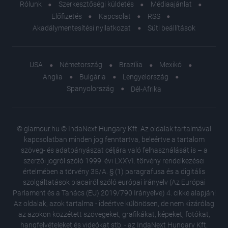
Rólunk
Szerkesztőségi küldetés
Médiaajánlat
Előfizetés
Kapcsolat
RSS
Akadálymentesítési nyilatkozat
Süti beállítások
USA
Németország
Brazília
Mexikó
Anglia
Bulgária
Lengyelország
Spanyolország
Dél-Afrika
© glamour.hu © IndaNext Hungary Kft. Az oldalak tartalmával
kapcsolatban minden jog fenntartva, beleértve a tartalom
szöveg- és adatbányászat céljára való felhasználását is – a
szerzői jogról szóló 1999. évi LXXVI. törvény rendelkezései
értelmében a törvény 35/A. § (1) paragrafusa és a digitális
szolgáltatások piacairól szóló európai irányelv (Az Európai
Parlament és a Tanács (EU) 2019/790 Irányelve) 4. cikke alapján!
Az oldalak, azok tartalma - ideértve különösen, de nem kizárólag
az azokon közzétett szövegeket, grafikákat, képeket, fotókat,
hangfelvételeket és videókat stb. - az IndaNext Hungary Kft.