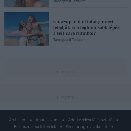
Támogatott Tartalom
Glow-up tetőtől talpig: miért
felejtjük ki a legfontosabb lépést
a self-care rutinból?
Támogatott Tartalom
Archívum
Impresszum
Adatkezelési tájékoztató
Felhasználási feltételek
Szerzői jogi nyilatkozat