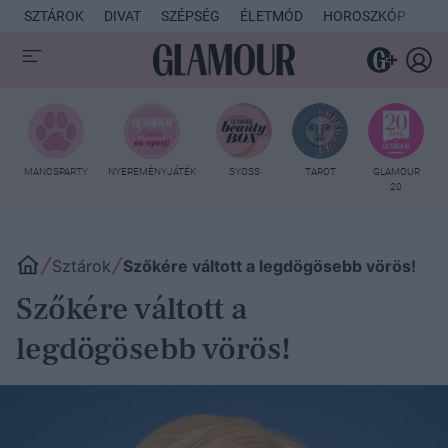
SZTÁROK
DIVAT
SZÉPSÉG
ÉLETMÓD
HOROSZKÓP
KU
MANCSPARTY
NYEREMÉNYJÁTÉK
SYOSS
TAROT
GLAMOUR
20
Sztárok
Szőkére váltott a legdögösebb vörös!
Szőkére váltott a
legdögösebb vörös!