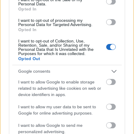
glamour.hu cikkeit
Personal Data.
Opted In
I want to opt-out of processing my
Personal Data for Targeted Advertising.
Opted In
I want to opt-out of Collection, Use,
Retention, Sale, and/or Sharing of my
Personal Data that Is Unrelated with the
Purposes for which it was collected.
Opted Out
Google consents
I want to allow Google to enable storage
related to advertising like cookies on web or
device identifiers in apps.
CHRISTINA HENDRICKS
PEROXID SZŐKE
HAJSZÍN
I want to allow my user data to be sent to
VÖRÖS HAJ
SZÍNÉSZNŐ
TERMÉSZETES VÖRÖS
Google for online advertising purposes.
I want to allow Google to send me
Kövesd a Glamour cikkeit a
Google hírekben
is!
personalized advertising.