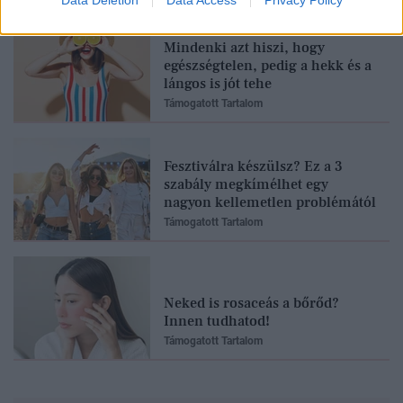
Mindenki azt hiszi, hogy
egészségtelen, pedig a hekk és a
lángos is jót tehe
Támogatott Tartalom
Fesztiválra készülsz? Ez a 3
szabály megkímélhet egy
nagyon kellemetlen problémától
Támogatott Tartalom
Neked is rosaceás a bőrőd?
Innen tudhatod!
Támogatott Tartalom