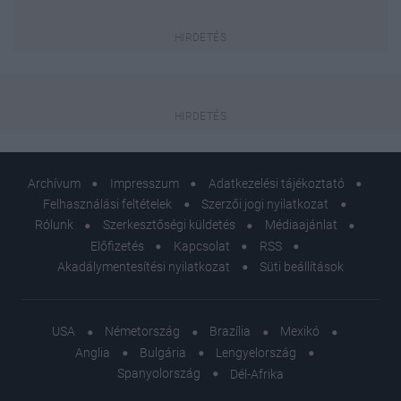
Archívum
Impresszum
Adatkezelési tájékoztató
Felhasználási feltételek
Szerzői jogi nyilatkozat
Rólunk
Szerkesztőségi küldetés
Médiaajánlat
Előfizetés
Kapcsolat
RSS
Akadálymentesítési nyilatkozat
Süti beállítások
USA
Németország
Brazília
Mexikó
Anglia
Bulgária
Lengyelország
Spanyolország
Dél-Afrika