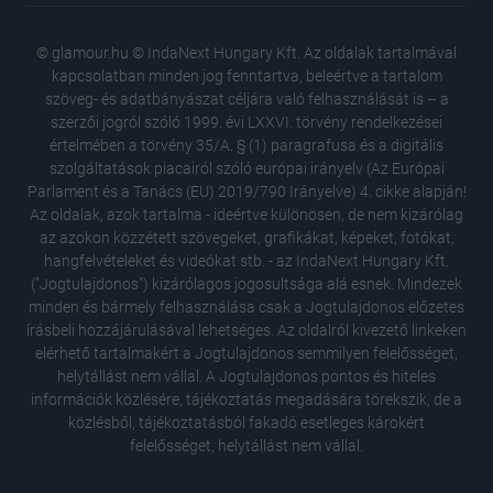
© glamour.hu © IndaNext Hungary Kft. Az oldalak tartalmával
kapcsolatban minden jog fenntartva, beleértve a tartalom
szöveg- és adatbányászat céljára való felhasználását is – a
szerzői jogról szóló 1999. évi LXXVI. törvény rendelkezései
értelmében a törvény 35/A. § (1) paragrafusa és a digitális
szolgáltatások piacairól szóló európai irányelv (Az Európai
Parlament és a Tanács (EU) 2019/790 Irányelve) 4. cikke alapján!
Az oldalak, azok tartalma - ideértve különösen, de nem kizárólag
az azokon közzétett szövegeket, grafikákat, képeket, fotókat,
hangfelvételeket és videókat stb. - az IndaNext Hungary Kft.
("Jogtulajdonos") kizárólagos jogosultsága alá esnek. Mindezek
minden és bármely felhasználása csak a Jogtulajdonos előzetes
írásbeli hozzájárulásával lehetséges. Az oldalról kivezető linkeken
elérhető tartalmakért a Jogtulajdonos semmilyen felelősséget,
helytállást nem vállal. A Jogtulajdonos pontos és hiteles
Szociáli
információk közlésére, tájékoztatás megadására törekszik, de a
kirekes
közlésből, tájékoztatásból fakadó esetleges károkért
Mihályfi
felelősséget, helytállást nem vállal.
akárhol