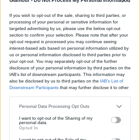
Glamour -
Do Not Process My Personal Information
Ha van drámai hajszínváltás, akkor Christina
Hendricksé biztosan az.
If you wish to opt-out of the sale, sharing to third parties, or
processing of your personal or sensitive information for
targeted advertising by us, please use the below opt-out
section to confirm your selection. Please note that after your
opt-out request is processed you may continue seeing
interest-based ads based on personal information utilized by
us or personal information disclosed to third parties prior to
A Mad Men sorozat gyönyörű színésznőjének éppen
your opt-out. You may separately opt-out of the further
élénk vörös hajkoronája volt a védjegye.
disclosure of your personal information by third parties on the
Rengetegen irigyelték is miatta, de lám csak, kiből
IAB’s list of downstream participants. This information may
lesz a szőke hajfesték reklámarca, ha nem belőle!
also be disclosed by us to third parties on the
IAB’s List of
Vörösnek nagyon különleges volt, de azért szőkén is
Downstream Participants
that may further disclose it to other
elég dögösen néz ki, nem?
third parties.
Please note that this website/app uses one or more Google
Personal Data Processing Opt Outs
Küldés
services and may gather and store information including but
Megosztás
Messengeren
not limited to your visit or usage behaviour. You may click to
I want to opt-out of the Sharing of my
personal data.
grant or deny consent to Google and its third-party tags to
Opted In
use your data for below specified purposes in below Google
Itt állíthatod be
, hogy a Google
consent section.
keresőben könnyebben megtaláld a
I want to opt-out of the Sale of my