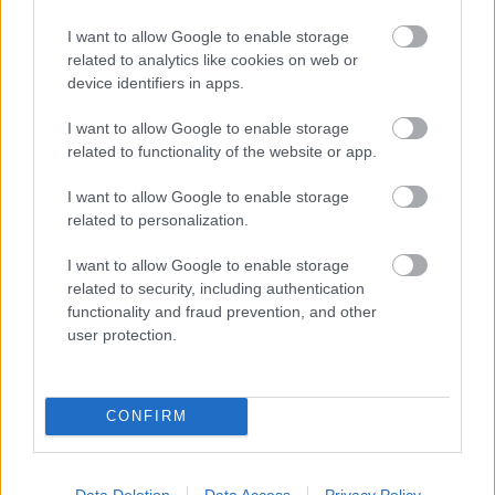
I want to allow Google to enable storage
related to analytics like cookies on web or
device identifiers in apps.
I want to allow Google to enable storage
related to functionality of the website or app.
I want to allow Google to enable storage
related to personalization.
I want to allow Google to enable storage
related to security, including authentication
Feliratkozom
functionality and fraud prevention, and other
user protection.
Glow-up tetőtől talpig: miért
CONFIRM
felejtjük ki a legfontosabb lépést
a self-care rutinból?
Támogatott Tartalom
Data Deletion
Data Access
Privacy Policy