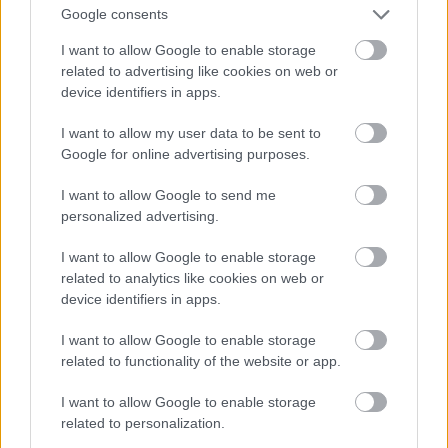
tapasztalatunkat!
Google consents
I want to allow Google to enable storage
related to advertising like cookies on web or
Célzott kezelés fáradt
device identifiers in apps.
szemkörnyékre
I want to allow my user data to be sent to
Google for online advertising purposes.
Olyan gondosan válogatott, kiváló minőségű
botanikai összetevőkkel készül, mint például komló,
I want to allow Google to send me
erdei fenyő, ázsiai gázló, mezei zsurló, citrom,
personalized advertising.
rozmaring, zsálya és nagylevelű csodamogyoró - így
tesz csodát a szemkörnyékkel az Azalea terméke.
I want to allow Google to enable storage
related to analytics like cookies on web or
Glam-tipp: tárold a hűtőben, majd hidegen vidd fel a
device identifiers in apps.
szemkörnyékre, így biztos, hogy azonnal lemegy a
I want to allow Google to enable storage
reggeli puffadás!
related to functionality of the website or app.
I want to allow Google to enable storage
related to personalization.