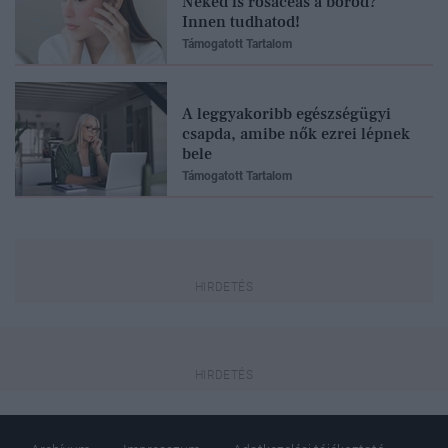
Neked is rosaceás a bőrőd?
Innen tudhatod!
Támogatott Tartalom
A leggyakoribb egészségügyi
csapda, amibe nők ezrei lépnek
bele
Támogatott Tartalom
A divats
amit eg
Rég látt
zongora