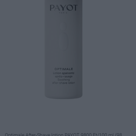
Optimale After-Shave lotion PAYOT 9800 Ft/100 ml (98