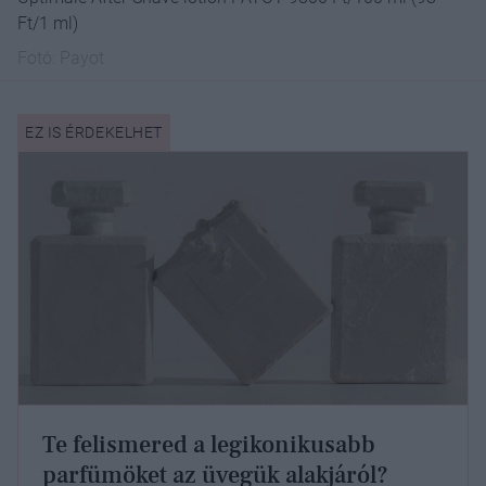
Ft/1 ml)
Fotó:
Payot
Te felismered a legikonikusabb
parfümöket az üvegük alakjáról?