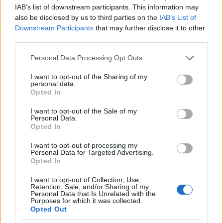
IAB’s list of downstream participants. This information may
Blemish Control szérum PARIS LEAF 13 990 Ft/30 ml
also be disclosed by us to third parties on the
IAB’s List of
Fotó:
Paris Leaf
Downstream Participants
that may further disclose it to other
third parties.
Please note that this website/app uses one or more Google
Personal Data Processing Opt Outs
services and may gather and store information including but
not limited to your visit or usage behaviour. You may click to
I want to opt-out of the Sharing of my
personal data.
grant or deny consent to Google and its third-party tags to
Opted In
use your data for below specified purposes in below Google
consent section.
I want to opt-out of the Sale of my
Personal Data.
Opted In
I want to opt-out of processing my
Personal Data for Targeted Advertising.
Opted In
I want to opt-out of Collection, Use,
Retention, Sale, and/or Sharing of my
Personal Data that Is Unrelated with the
Kipróbáltuk a TESLA szájzuhanyt, és
Purposes for which it was collected.
Opted Out
most veled is megosztjuk a