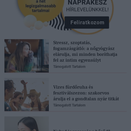
Feliratkozom
Stressz, szoptatás,
fogamzásgátló: a nőgyógyász
elárulja, mi minden boríthatja
fel az intim egyensúlyt
Támogatott Tartalom
Vizes fürdőruha és
fesztiválszezon: szakorvos
árulja el a gondtalan nyár titkát
Támogatott Tartalom