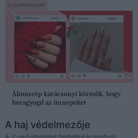
Álomszép karácsonyi körmök, hogy
beragyogd az ünnepeket
A haj védelmezője
A-, C- és E-vitaminnal, baobabbal és bambusz