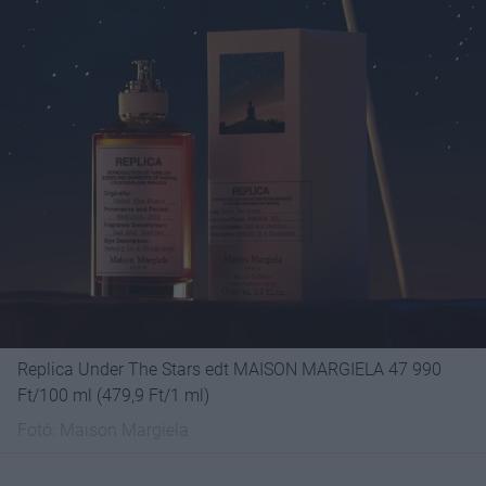
Replica Under The Stars edt MAISON MARGIELA 47 990
Ft/100 ml (479,9 Ft/1 ml)
Fotó:
Maison Margiela