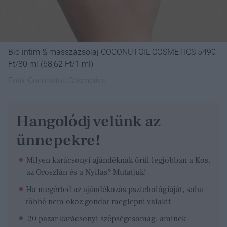
Bio intim & masszázsolaj COCONUTOIL COSMETICS 5490
Ft/80 ml (68,62 Ft/1 ml)
Fotó:
Coconutoil Cosmetics
Hangolódj velünk az
ünnepekre!
Milyen karácsonyi ajándéknak örül legjobban a Kos,
az Oroszlán és a Nyilas? Mutatjuk!
Ha megérted az ajándékozás pszichológiáját, soha
többé nem okoz gondot meglepni valakit
20 pazar karácsonyi szépségcsomag, aminek