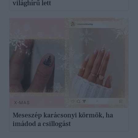
világhírű lett
X-MAS
Meseszép karácsonyi körmök, ha
imádod a csillogást