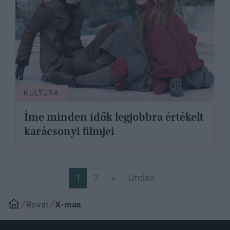
KULTÚRA
Íme minden idők legjobbra értékelt
karácsonyi filmjei
Következő
Utolsó
1
2
»
Utolsó
Rovat
X-mas