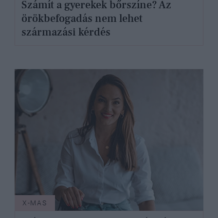
Számít a gyerekek bőrszíne? Az
örökbefogadás nem lehet
származási kérdés
X-MAS