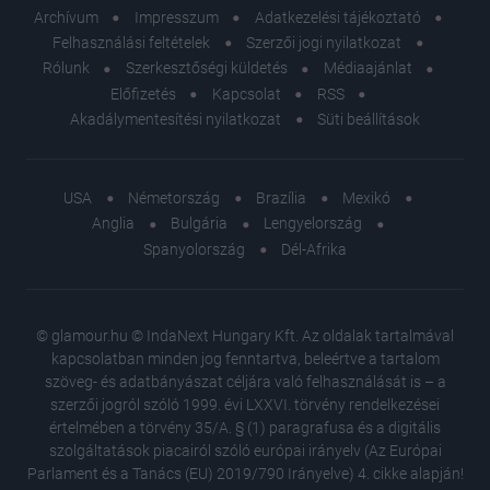
Archívum
Impresszum
Adatkezelési tájékoztató
Felhasználási feltételek
Szerzői jogi nyilatkozat
Rólunk
Szerkesztőségi küldetés
Médiaajánlat
Előfizetés
Kapcsolat
RSS
Akadálymentesítési nyilatkozat
Süti beállítások
USA
Németország
Brazília
Mexikó
Anglia
Bulgária
Lengyelország
Spanyolország
Dél-Afrika
© glamour.hu © IndaNext Hungary Kft. Az oldalak tartalmával
kapcsolatban minden jog fenntartva, beleértve a tartalom
szöveg- és adatbányászat céljára való felhasználását is – a
szerzői jogról szóló 1999. évi LXXVI. törvény rendelkezései
értelmében a törvény 35/A. § (1) paragrafusa és a digitális
szolgáltatások piacairól szóló európai irányelv (Az Európai
Parlament és a Tanács (EU) 2019/790 Irányelve) 4. cikke alapján!