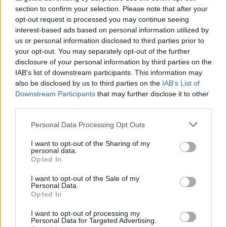
section to confirm your selection. Please note that after your
opt-out request is processed you may continue seeing
interest-based ads based on personal information utilized by
us or personal information disclosed to third parties prior to
your opt-out. You may separately opt-out of the further
disclosure of your personal information by third parties on the
IAB’s list of downstream participants. This information may
also be disclosed by us to third parties on the
IAB’s List of
Downstream Participants
that may further disclose it to other
ÉLETMÓD
third parties.
Ha így eszed a süteményt
Please note that this website/app uses one or more Google
Personal Data Processing Opt Outs
services and may gather and store information including but
karácsonykor, szerencsét hoz
not limited to your visit or usage behaviour. You may click to
I want to opt-out of the Sharing of my
personal data.
grant or deny consent to Google and its third-party tags to
Opted In
use your data for below specified purposes in below Google
consent section.
I want to opt-out of the Sale of my
Personal Data.
Opted In
I want to opt-out of processing my
Personal Data for Targeted Advertising.