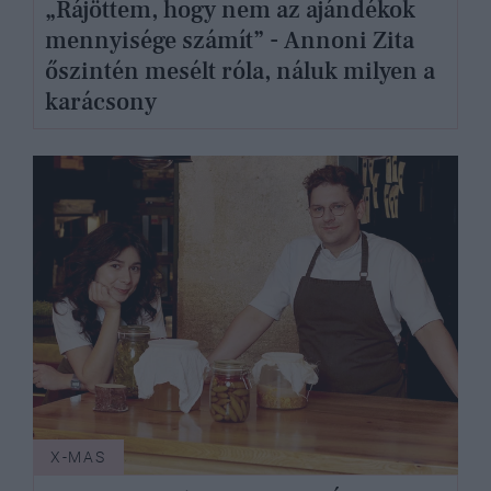
„Rájöttem, hogy nem az ajándékok
mennyisége számít” - Annoni Zita
őszintén mesélt róla, náluk milyen a
karácsony
X-MAS