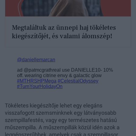
Megtaláltuk az ünnepi haj tökéletes
kiegészítőjét, és valami álomszép!
Tökéletes kiegészítője lehet egy elegáns
visszafogott szemsminknek egy látványosabb
szempillafestés, vagy egy természetes hatású
műszempilla. A műszempillák közül idén azok a
legnépszerűbbek, amelyek csak a szempillasor