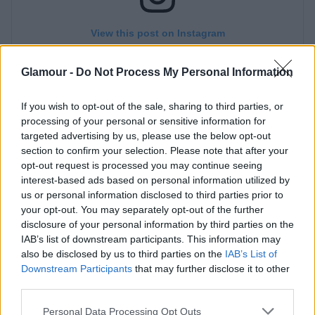
Glamour -
Do Not Process My Personal Information
If you wish to opt-out of the sale, sharing to third parties, or
processing of your personal or sensitive information for
targeted advertising by us, please use the below opt-out
section to confirm your selection. Please note that after your
opt-out request is processed you may continue seeing
interest-based ads based on personal information utilized by
us or personal information disclosed to third parties prior to
your opt-out. You may separately opt-out of the further
disclosure of your personal information by third parties on the
IAB’s list of downstream participants. This information may
Érdemes az alapozást a szemsmink után
also be disclosed by us to third parties on the
IAB’s List of
elkészíteni, így biztosan semmi nem kerül rá
Downstream Participants
that may further disclose it to other
feleslegesen. A
sminked ragyogását
tovább
third parties.
fokozhatja még egy fényesebb bronzosító, pirosító
Please note that this website/app uses one or more Google
Personal Data Processing Opt Outs