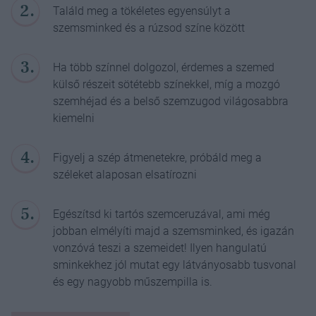
Találd meg a tökéletes egyensúlyt a
szemsminked és a rúzsod színe között
Ha több színnel dolgozol, érdemes a szemed
külső részeit sötétebb színekkel, míg a mozgó
szemhéjad és a belső szemzugod világosabbra
kiemelni
Figyelj a szép átmenetekre, próbáld meg a
széleket alaposan elsatírozni
Egészítsd ki tartós szemceruzával, ami még
jobban elmélyíti majd a szemsminked, és igazán
vonzóvá teszi a szemeidet! Ilyen hangulatú
sminkekhez jól mutat egy látványosabb tusvonal
és egy nagyobb műszempilla is.