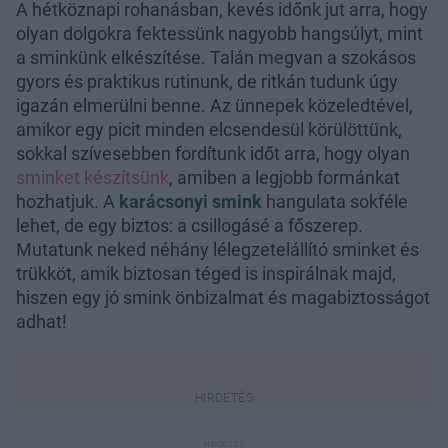
A hétköznapi rohanásban, kevés időnk jut arra, hogy
olyan dolgokra fektessünk nagyobb hangsúlyt, mint
a sminkünk elkészítése. Talán megvan a szokásos
gyors és praktikus rutinunk, de ritkán tudunk úgy
igazán elmerülni benne. Az ünnepek közeledtével,
amikor egy picit minden elcsendesül körülöttünk,
sokkal szívesebben fordítunk időt arra, hogy olyan
sminket készítsünk
, amiben a legjobb formánkat
hozhatjuk. A
karácsonyi smink
hangulata sokféle
lehet, de egy biztos: a csillogásé a főszerep.
Mutatunk neked néhány lélegzetelállító sminket és
trükköt, amik biztosan téged is inspirálnak majd,
hiszen egy jó smink önbizalmat és magabiztosságot
adhat!