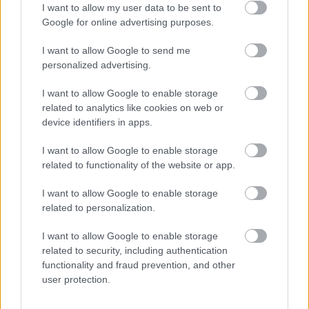
I want to allow my user data to be sent to
meghódította az egész sztárvilágot
Google for online advertising purposes.
I want to allow Google to send me
Csábítóan vörös ajkak
personalized advertising.
Nem csak a szemedre helyezheted a hangsúlyt,
I want to allow Google to enable storage
related to analytics like cookies on web or
ugyanis a vörösre festett ajkak minden évben
device identifiers in apps.
tarolnak az ünnepi időszakban, így ezeket bátran
kombinálhatod a csillogó szemfestékekkel is. Egy jól
I want to allow Google to enable storage
megválasztott árnyalat, kipihentté és vibrálóvá teszi
related to functionality of the website or app.
a tekintetünket. Egy
karácsonyi
smink során nem
elhanyagolható tényező, hogy a rúzsunknak bizony
I want to allow Google to enable storage
tartósnak kell maradnia, hogy az evés és ivás
related to personalization.
próbáit is kiállja. Ilyenkor olyat érdemes választani,
I want to allow Google to enable storage
ami egész nap a helyén marad, és nem kell azon
related to security, including authentication
izgulnunk, hogy elmozdul a helyéről. A legtartósabb
functionality and fraud prevention, and other
végeredményt matt rúzzsal érheted el, de itt sem
user protection.
kell lemondanod a csillogásról, ugyanis létezik már
olyan formula, ami apró csillámdarabokkal dobja fel