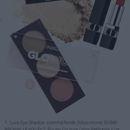
1. Luxe Eye Shadow szemhéjfesték (Moonstone) BOBBI
BROWN 18 600 Ft 2. Rouge Couture Color Refillable rúzs