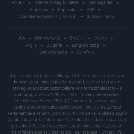
Rólunk
Szerkesztőségi küldetés
Médiaajánlat
Előfizetés
Kapcsolat
RSS
Akadálymentesítési nyilatkozat
Süti beállítások
USA
Németország
Brazília
Mexikó
Anglia
Bulgária
Lengyelország
Spanyolország
Dél-Afrika
© glamour.hu © IndaNext Hungary Kft. Az oldalak tartalmával
kapcsolatban minden jog fenntartva, beleértve a tartalom
szöveg- és adatbányászat céljára való felhasználását is – a
szerzői jogról szóló 1999. évi LXXVI. törvény rendelkezései
értelmében a törvény 35/A. § (1) paragrafusa és a digitális
szolgáltatások piacairól szóló európai irányelv (Az Európai
Parlament és a Tanács (EU) 2019/790 Irányelve) 4. cikke alapján!
Az oldalak, azok tartalma - ideértve különösen, de nem kizárólag
az azokon közzétett szövegeket, grafikákat, képeket, fotókat,
hangfelvételeket és videókat stb. - az IndaNext Hungary Kft.