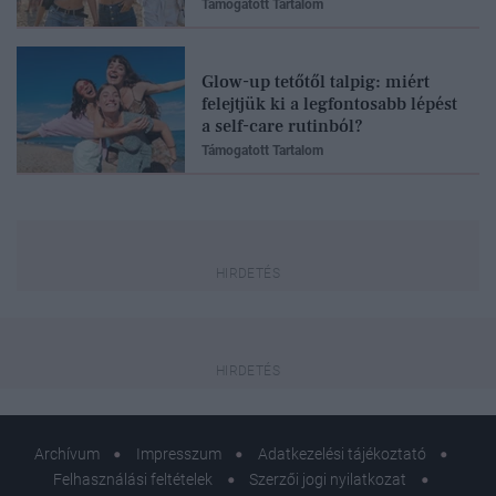
Támogatott Tartalom
Glow-up tetőtől talpig: miért
felejtjük ki a legfontosabb lépést
a self-care rutinból?
Támogatott Tartalom
Archívum
Impresszum
Adatkezelési tájékoztató
Felhasználási feltételek
Szerzői jogi nyilatkozat