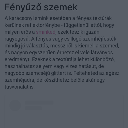
Fényűző szemek
A karácsonyi smink esetében a fényes textúrák
kerülnek reflektorfénybe - függetlenül attól, hogy
milyen erős a
sminked
, ezek teszik igazán
ragyogóvá. A fényes vagy csillogó szemhéjfesték
mindig jó választás, messziről is kiemeli a szemed,
és nagyon egyszerűen érhetsz el vele látványos
eredményt. Ezeknek a textúrája lehet különböző,
használhatsz selyem vagy vizes hatásút, de
nagyobb szemcséjű glittert is. Felteheted az egész
szemhéjadra, de készíthetsz belőle akár egy
tusvonalat is.