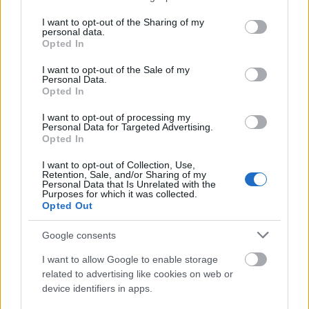
és highlighter is, de ebben az esetben figyelj arra,
services and may gather and store information including but
hogy ennek a három dolognak ne ugyanolyan
not limited to your visit or usage behaviour. You may click to
I want to opt-out of the Sharing of my
personal data.
magas fénye legyen! Ezeket érdemes úgy egymásra
grant or deny consent to Google and its third-party tags to
Opted In
helyezni, hogy fátyol szerűen terüljenek el a
use your data for below specified purposes in below Google
bőrödön, lágy átmenet legyen a színek között.
consent section.
I want to opt-out of the Sale of my
Personal Data.
Opted In
I want to opt-out of processing my
Personal Data for Targeted Advertising.
Opted In
I want to opt-out of Collection, Use,
Retention, Sale, and/or Sharing of my
Personal Data that Is Unrelated with the
Purposes for which it was collected.
Opted Out
Google consents
I want to allow Google to enable storage
related to advertising like cookies on web or
device identifiers in apps.
A legújabb szőke hajtrend már