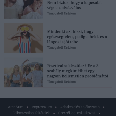
Nem biztos, hogy a kapcsolat
vége az alvásválás
Támogatott Tartalom
Mindenki azt hiszi, hogy
egészségtelen, pedig a hekk és a
lángos is jót tehe
Támogatott Tartalom
Fesztiválra készülsz? Ez a 3
szabály megkímélhet egy
nagyon kellemetlen problémától
Támogatott Tartalom
Archívum
Impresszum
Adatkezelési tájékoztató
Felhasználási feltételek
Szerzői jogi nyilatkozat