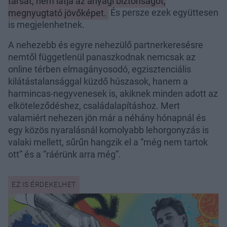
társat, nem látja az anyagi biztonságot,
megnyugtató jövőképet.
És persze ezek együttesen
is megjelenhetnek.
A nehezebb és egyre nehezülő partnerkeresésre
nemtől függetlenül panaszkodnak nemcsak az
online térben elmagányosodó, egzisztenciális
kilátástalansággal küzdő húszasok, hanem a
harmincas-negyvenesek is, akiknek minden adott az
elköteleződéshez, családalapításhoz. Mert
valamiért nehezen jön már a néhány hónapnál és
egy közös nyaralásnál komolyabb lehorgonyzás is
valaki mellett, sűrűn hangzik el a “még nem tartok
ott” és a “ráérünk arra még”.