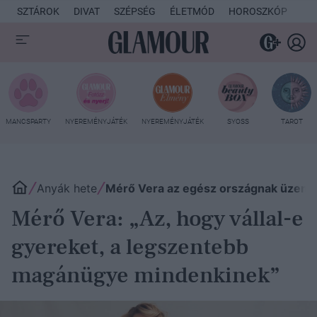
SZTÁROK
DIVAT
SZÉPSÉG
ÉLETMÓD
HOROSZKÓP
KU
MANCSPARTY
NYEREMÉNYJÁTÉK
NYEREMÉNYJÁTÉK
SYOSS
TAROT
Anyák hete
Mérő Vera az egész országnak üzent 
Mérő Vera: „Az, hogy vállal-e
gyereket, a legszentebb
magánügye mindenkinek”