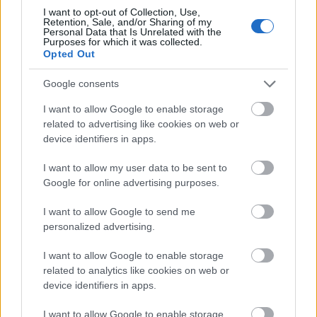
közösségi média
pedig előzékenyen segít, hogy ez
I want to opt-out of Collection, Use,
még csak ne is a szűken vett környezetünket
Retention, Sale, and/or Sharing of my
Personal Data that Is Unrelated with the
jelentse. És aki nincs jól azzal, amiben van, annak
Purposes for which it was collected.
ostorcsapás minden egyes komment, ami közvetve-
Opted Out
közvetlenül őt minősíti.
Google consents
Amióta nő és úgy általában emberi jogokkal
I want to allow Google to enable storage
foglalkozom, számtalanszor megkaptam a
related to advertising like cookies on web or
baszatlan femináci, szingli macskás nő jelzőket, a
device identifiers in apps.
kedvencem, amikor gyerekjogokról beszélek, és
azzal diszkreditálnak, hogy ne pofázzon
I want to allow my user data to be sent to
gyereknevelésről, akinek nincs sajátja. Ezt még
Google for online advertising purposes.
megmosolyoghatónak is tartanám, ha amikor arra,
I want to allow Google to send me
hogy példaul a gyerekverésre zéró toleranciát
personalized advertising.
mondok - ahogy amúgy a törvény is -, az “és, neked
van gyereked, ha ilyen okos vagy?” vagy az “és te
I want to allow Google to enable storage
mikor szülsz” - választ kapom, nem az jutna
related to analytics like cookies on web or
eszembe, hogy
basszus, ha nincs, honnan tudod,
device identifiers in apps.
miért nincs?
I want to allow Google to enable storage