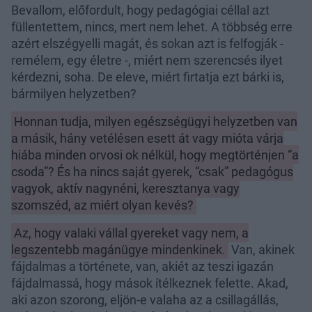
Bevallom, előfordult, hogy pedagógiai céllal azt
füllentettem, nincs, mert nem lehet. A többség erre
azért elszégyelli magát, és sokan azt is felfogják -
remélem, egy életre -, miért nem szerencsés ilyet
kérdezni, soha. De eleve, miért firtatja ezt bárki is,
bármilyen helyzetben?
Honnan tudja, milyen egészségügyi helyzetben van
a másik, hány vetélésen esett át vagy mióta várja
hiába minden orvosi ok nélkül, hogy megtörténjen “a
csoda”? És ha nincs saját gyerek, “csak” pedagógus
vagyok, aktív nagynéni, keresztanya vagy
szomszéd, az miért olyan kevés?
Az, hogy valaki vállal gyereket vagy nem, a
legszentebb magánügye mindenkinek.
Van, akinek
fájdalmas a története, van, akiét az teszi igazán
fájdalmassá, hogy mások ítélkeznek felette. Akad,
aki azon szorong, eljön-e valaha az a csillagállás,