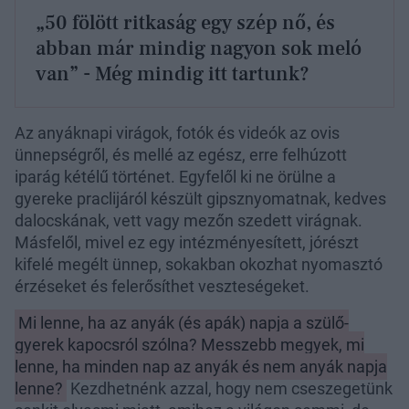
„50 fölött ritkaság egy szép nő, és
abban már mindig nagyon sok meló
van” - Még mindig itt tartunk?
Az anyáknapi virágok, fotók és videók az ovis
ünnepségről, és mellé az egész, erre felhúzott
iparág kétélű történet. Egyfelől ki ne örülne a
gyereke praclijáról készült gipsznyomatnak, kedves
dalocskának, vett vagy mezőn szedett virágnak.
Másfelől, mivel ez egy intézményesített, jórészt
kifelé megélt ünnep, sokakban okozhat nyomasztó
érzéseket és felerősíthet veszteségeket.
Mi lenne, ha az anyák (és apák) napja a szülő-
gyerek kapocsról szólna? Messzebb megyek, mi
lenne, ha minden nap az anyák és nem anyák napja
lenne?
Kezdhetnénk azzal, hogy nem cseszegetünk