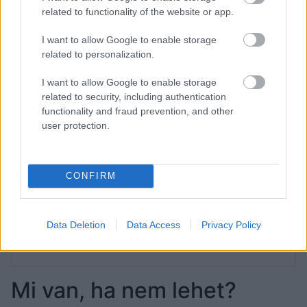
related to functionality of the website or app.
I want to allow Google to enable storage
related to personalization.
I want to allow Google to enable storage
related to security, including authentication
functionality and fraud prevention, and other
user protection.
CONFIRM
Patrick Dempsey tényleg nagyon
Data Deletion
Data Access
Privacy Policy
szexi, de ér tárgyiasítani a férfiakat?
Mi van, ha nem lehet?