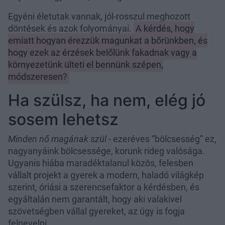
Egyéni életutak vannak, jól-rosszul meghozott
döntések és azok folyományai.
A kérdés, hogy
emiatt hogyan érezzük magunkat a bőrünkben, és
hogy ezek az érzések belőlünk fakadnak vagy a
környezetünk ülteti el bennünk szépen,
módszeresen?
Ha szülsz, ha nem, elég jó
sosem lehetsz
Minden nő magának szül
- ezeréves “bölcsesség” ez,
nagyanyáink bölcsessége, korunk rideg valósága.
Ugyanis hiába maradéktalanul közös, felesben
vállalt projekt a gyerek a modern, haladó világkép
szerint, óriási a szerencsefaktor a kérdésben, és
egyáltalán nem garantált, hogy aki valakivel
szövetségben vállal gyereket, az úgy is fogja
felnevelni.