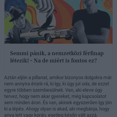
Semmi pánik, a nemzetközi férfinap
létezik! – Na de miért is fontos ez?
Aztán eljön a pillanat, amikor bizonyos dolgokra már
nem annyira érünk rá, ki így, ki úgy jut oda, de ezzel
egyre többen szembesülnek. Van, aki eleve úgy
tervez, hogy nem akar gyereket, még kapcsolatot
sem minden áron. És van, akinek egyszerűen így jön
ki a lépés. Ahogy olyan is akad, aki megbánja, hogy
anya lett vagy korán, esetleg későn vált azzá.