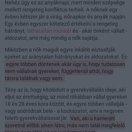
Nehéz ügy ez az anyáknapi, mert minden szépsége
mellett rengeteg konfliktus terheli. A nőknek egy
évben kétszer jár a virág, nőnapkor és anyák napján.
Egy évben egyszer kötelező értékelni a rengeteg
hátrányt,
láthatatlan munkát
és - akár önként vállalt -
áldozatot, ami még mindig a nők sajátja.
Miközben a nők maguk egyre inkább elutasítják
ezeket az aránytalan hátrányokat és áldozatokat. És
egyre többen döntenek akár úgy is, hogy tudatosan
nem vállalnak gyereket, függetlenül attól, hogy
társra találnak vagy sem.
Tény az is, hogy kitolódott a gyerekvállalás ideje, aki
eljut az érettségiig, az mind ritkábban vállal gyereket
18 és 28 éves kora között, és egyre többen vállalják -
vagy sodródnak bele - a kockázatot, ami a negyven
feletti gyerekvállalással jár.
Van, aki a karrierjét
szeretné előbb sínen látni, más nem talál megfelelő