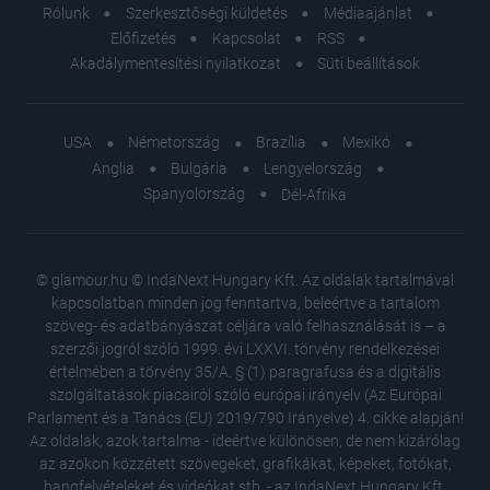
Rólunk
Szerkesztőségi küldetés
Médiaajánlat
Előfizetés
Kapcsolat
RSS
Akadálymentesítési nyilatkozat
Süti beállítások
USA
Németország
Brazília
Mexikó
Anglia
Bulgária
Lengyelország
Spanyolország
Dél-Afrika
© glamour.hu © IndaNext Hungary Kft. Az oldalak tartalmával
kapcsolatban minden jog fenntartva, beleértve a tartalom
szöveg- és adatbányászat céljára való felhasználását is – a
szerzői jogról szóló 1999. évi LXXVI. törvény rendelkezései
értelmében a törvény 35/A. § (1) paragrafusa és a digitális
szolgáltatások piacairól szóló európai irányelv (Az Európai
Parlament és a Tanács (EU) 2019/790 Irányelve) 4. cikke alapján!
Az oldalak, azok tartalma - ideértve különösen, de nem kizárólag
az azokon közzétett szövegeket, grafikákat, képeket, fotókat,
hangfelvételeket és videókat stb. - az IndaNext Hungary Kft.