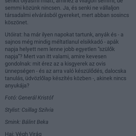
senkit olyasmi miatt, amihez a világon semmi, de
semmi közünk nincsen. Ja, és senki ne vállaljon
társadalmi elvárásból gyereket, mert abban sosincs
köszönet.
Utóirat: ha már ilyen napokat tartunk, anyák és - a
sajnos még mindig méltatlanul elsikkadó - apák
napja helyett nem lenne jobb egyetlen “szülők
napja”? Mert van itt valami, amire kevesen
gondolnak: mit érez az a kisgyerek az ovis
ünnepségen - és az arra való készülődés, dalocska
tanulás, üdvözlőlap készítés közben -, akinek nincs
anyukája?
Fotó: Generál Kristóf
Stylist: Csillag Szilvia
Smink: Bálint Beka
Haj: Végh Virág