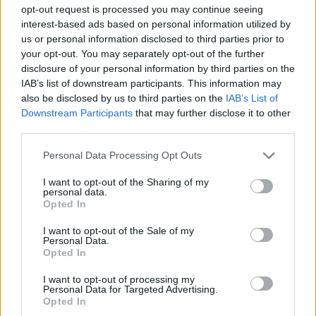
persze ezt gyakran rá is olvassák, mint
opt-out request is processed you may continue seeing
felelőtlensége bizonyítékát. Ahogy azokra, akik
interest-based ads based on personal information utilized by
kifutnak az időből, és már orvosi segítséggel sem
us or personal information disclosed to third parties prior to
your opt-out. You may separately opt-out of the further
tudnak teherbe esni, azt olvassák rá, hogy miért
disclosure of your personal information by third parties on the
vártak eddig, meg is érdemlik, mert felelőtlenül
IAB’s list of downstream participants. This information may
hajszolták a karrierjüket.
also be disclosed by us to third parties on the
IAB’s List of
Downstream Participants
that may further disclose it to other
Aki meg egyáltalán nem akar gyereket, az pedig
third parties.
ugye önző, egoista. Aki mindenképpen vérszerintit
akar, az is. Talán csak az örökbefogadás az, ami
Please note that this website/app uses one or more Google
Personal Data Processing Opt Outs
services and may gather and store information including but
viszonylag kevés ítélkezést és több elismerést vált
not limited to your visit or usage behaviour. You may click to
I want to opt-out of the Sharing of my
ki, az szép dolog. (Miért szebb egyik a másiknál?
personal data.
grant or deny consent to Google and its third-party tags to
Miért hisszük, hogy rálátunk, ki melyiket miért
Opted In
use your data for below specified purposes in below Google
választja? Rejtély.)
consent section.
I want to opt-out of the Sale of my
Personal Data.
Bármelyik változat - vagy azok kombinációja -
Opted In
forogjon is fenn, az szinte borítékolható, hogy a
I want to opt-out of processing my
környezetünknek meglesz a maga markáns
Personal Data for Targeted Advertising.
véleménye a döntéseinkről, élethelyzetünkről. A
Opted In