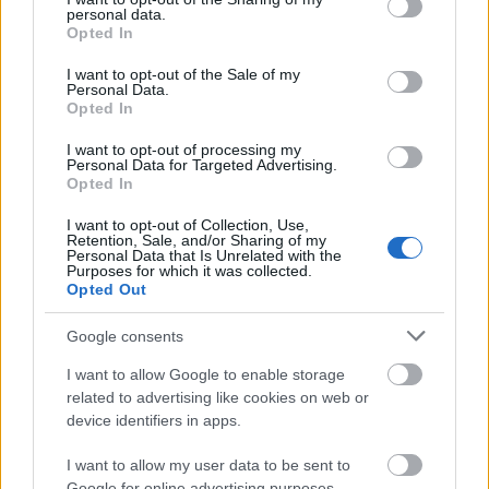
personal data.
íme 6 különleges alternatíva
grant or deny consent to Google and its third-party tags to
Opted In
use your data for below specified purposes in below Google
consent section.
I want to opt-out of the Sale of my
Personal Data.
Opted In
I want to opt-out of processing my
Personal Data for Targeted Advertising.
Opted In
I want to opt-out of Collection, Use,
Retention, Sale, and/or Sharing of my
Personal Data that Is Unrelated with the
Purposes for which it was collected.
Opted Out
Google consents
I want to allow Google to enable storage
related to advertising like cookies on web or
ANYÁK HETE
device identifiers in apps.
I want to allow my user data to be sent to
Google for online advertising purposes.