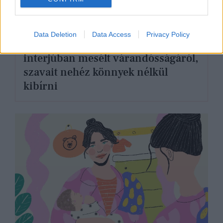
ANYÁK HETE
Data Deletion
Data Access
Privacy Policy
Sydney van den Bosch exkluzív
interjúban mesélt várandósságáról,
szavait nehéz könnyek nélkül
kibírni