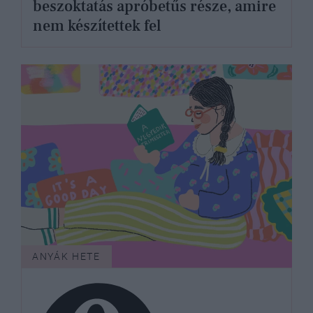
beszoktatás apróbetűs része, amire
nem készítettek fel
ANYÁK HETE