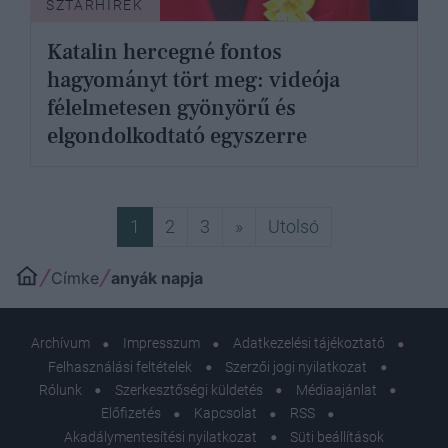
SZTÁRHÍREK
Katalin hercegné fontos
hagyományt tört meg: videója
félelmetesen gyönyörű és
elgondolkodtató egyszerre
Következő
Utolsó
1
2
3
»
Utolsó
Címke
anyák napja
Archívum
Impresszum
Adatkezelési tájékoztató
Felhasználási feltételek
Szerzői jogi nyilatkozat
Rólunk
Szerkesztőségi küldetés
Médiaajánlat
Előfizetés
Kapcsolat
RSS
Akadálymentesítési nyilatkozat
Süti beállítások