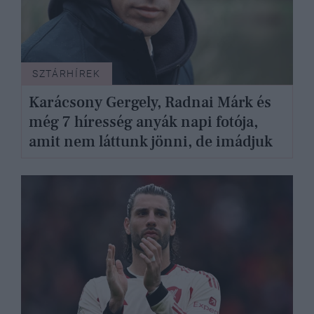
SZTÁRHÍREK
Karácsony Gergely, Radnai Márk és
még 7 híresség anyák napi fotója,
amit nem láttunk jönni, de imádjuk