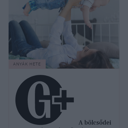
ANYÁK HETE
A bölcsődei