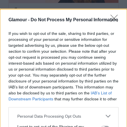
Ők Julia Roberts ritkán látott
gyerekei, mindhárman
Glamour -
Do Not Process My Personal Information
elképesztően hasonlítanak a
If you wish to opt-out of the sale, sharing to third parties, or
színésznőre
processing of your personal or sensitive information for
targeted advertising by us, please use the below opt-out
section to confirm your selection. Please note that after your
opt-out request is processed you may continue seeing
interest-based ads based on personal information utilized by
us or personal information disclosed to third parties prior to
your opt-out. You may separately opt-out of the further
disclosure of your personal information by third parties on the
IAB’s list of downstream participants. This information may
also be disclosed by us to third parties on the
IAB’s List of
Downstream Participants
that may further disclose it to other
third parties.
ANYÁK HETE
Please note that this website/app uses one or more Google
Personal Data Processing Opt Outs
services and may gather and store information including but
Ajándékozz anyukádnak én-időt:
not limited to your visit or usage behaviour. You may click to
I want to opt-out of the Sharing of my