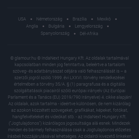
USA
Németország
Brazília
Mexikó
Anglia
Bulgária
Lengyelország
Spanyolország
Dél-Afrika
© glamour.hu © IndaNext Hungary Kft. Az oldalak tartalmával
kapcsolatban minden jog fenntartva, beleértve a tartalom
szöveg- és adatbányászat céljára való felhasználását is – a
szerzői jogról szóló 1999. évi LXXVI. törvény rendelkezései
értelmében a törvény 35/A. § (1) paragrafusa és a digitális
szolgáltatások piacairól szóló európai irányelv (Az Európai
Parlament és a Tanács (EU) 2019/790 Irányelve) 4. cikke alapján!
Az oldalak, azok tartalma - ideértve különösen, de nem kizárólag
az azokon közzétett szövegeket, grafikákat, képeket, fotókat,
hangfelvételeket és videókat stb. - az IndaNext Hungary Kft.
("Jogtulajdonos") kizárólagos jogosultsága alá esnek. Mindezek
minden és bármely felhasználása csak a Jogtulajdonos előzetes
írásbeli hozzájárulásával lehetséges. Az oldalról kivezető linkeken