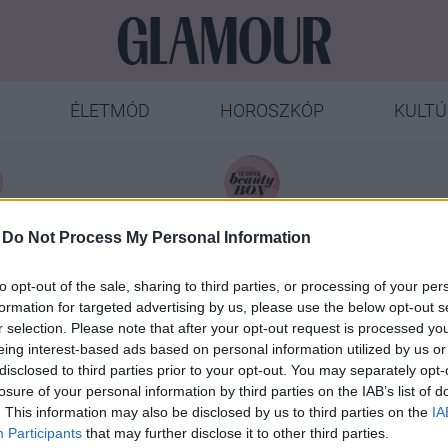
ÉLETMÓD
HOROSZKÓP
KULTÚ
ÁTÉK
SYOSS
-
Do Not Process My Personal Information
to opt-out of the sale, sharing to third parties, or processing of your per
formation for targeted advertising by us, please use the below opt-out s
r selection. Please note that after your opt-out request is processed y
eing interest-based ads based on personal information utilized by us or
disclosed to third parties prior to your opt-out. You may separately opt-
losure of your personal information by third parties on the IAB’s list of
line személyiségzavarban szenved
. This information may also be disclosed by us to third parties on the
IA
 szex a párok között
Participants
that may further disclose it to other third parties.