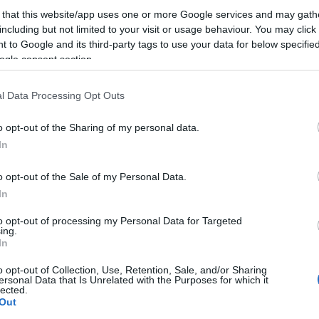
ek augusztus legnagyobb anyagi nyertesei
 that this website/app uses one or more Google services and may gath
 egyik legsikeresebb embere
including but not limited to your visit or usage behaviour. You may click 
 to Google and its third-party tags to use your data for below specifi
ogle consent section.
sunk
alakit, vagy a férfi, aki gyáva volt felelősséget vállalni?
l Data Processing Opt Outs
dolog történik
vesen is lenyűgöző formában van
o opt-out of the Sharing of my personal data.
ályról
In
ngóhoz, nyomós oka volt rá
o opt-out of the Sale of my Personal Data.
át, és csak ámulunk
In
s fizetésemelést kap - július 31.
szel belőlük eleget
to opt-out of processing my Personal Data for Targeted
ing.
In
o opt-out of Collection, Use, Retention, Sale, and/or Sharing
ersonal Data that Is Unrelated with the Purposes for which it
lected.
Out