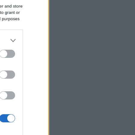
er and store
to grant or
ed purposes