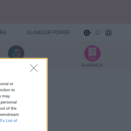
RA
GLAMOUR POWER
TAROT
GLAMOUR 20
sonal or
ection to
ou may
 personal
out of the
 downstream
B’s List of