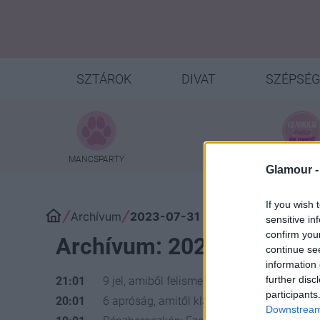
SZTÁROK
DIVAT
SZÉPSÉG
MANCSPARTY
NYEREMÉNYJ
Glamour 
If you wish 
Archívum
2023-07-31
sensitive in
confirm you
Archívum: 2023-07-31
continue se
information 
further disc
21:01
9 jel, amiből felismered, ha valaki border
participants
20:01
6 apróság, amitől klasszisokkal jobb lesz a
Downstream 