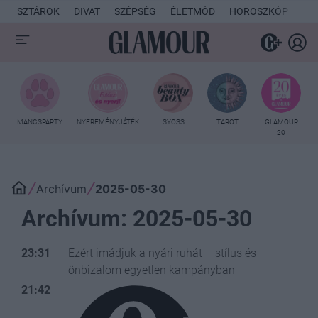
SZTÁROK
DIVAT
SZÉPSÉG
ÉLETMÓD
HOROSZKÓP
KU
MANCSPARTY
NYEREMÉNYJÁTÉK
SYOSS
TAROT
GLAMOUR
20
Archívum
2025-05-30
Archívum: 2025-05-30
23:31
Ezért imádjuk a nyári ruhát – stílus és
önbizalom egyetlen kampányban
21:42