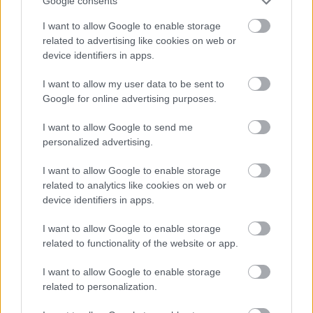
Google consents
egy pucérruha elegáns is lehet: álomszép
I want to allow Google to enable storage
darabban lépett a fotósok elé
related to advertising like cookies on web or
11:01
Kylie Jenner és Timothée Chalamet
device identifiers in apps.
szenvedélyes csókjától azonnal zavarba
jössz: nem akárhol olvadtak egybe
I want to allow my user data to be sent to
Google for online advertising purposes.
10:01
Katalin hercegné új portréja földöntúlian szép,
született királynőként tündököl, ezúttal a
I want to allow Google to send me
védjegye nélkül
personalized advertising.
09:31
I want to allow Google to enable storage
related to analytics like cookies on web or
device identifiers in apps.
I want to allow Google to enable storage
related to functionality of the website or app.
Szingliként is
I want to allow Google to enable storage
jár az állami támogatás – és akár lakáshitelre
related to personalization.
is költheted