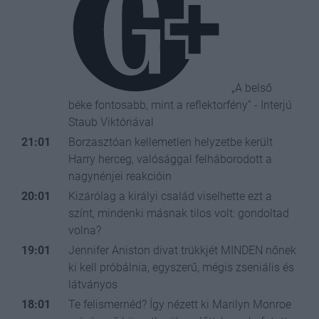
„A belső
béke fontosabb, mint a reflektorfény” - Interjú
Staub Viktóriával
21:01
Borzasztóan kellemetlen helyzetbe került
Harry herceg, valósággal felháborodott a
nagynénjei reakcióin
20:01
Kizárólag a királyi család viselhette ezt a
színt, mindenki másnak tilos volt: gondoltad
volna?
19:01
Jennifer Aniston divat trükkjét MINDEN nőnek
ki kell próbálnia, egyszerű, mégis zseniális és
látványos
18:01
Te felismernéd? Így nézett ki Marilyn Monroe