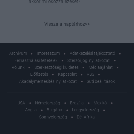
akkor mi okozza ezeket?
Vissza a naptárhoz>>
Archívum
Impresszum
Adatkezelési tájékoztató
Felhasználási feltételek
Szerzői jogi nyilatkozat
Rólunk
Szerkesztőségi küldetés
Médiaajánlat
Előfizetés
Kapcsolat
RSS
Akadálymentesítési nyilatkozat
Süti beállítások
USA
Németország
Brazília
Mexikó
Anglia
Bulgária
Lengyelország
Spanyolország
Dél-Afrika