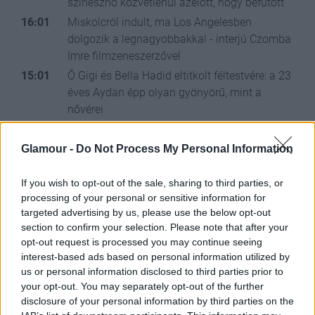
színésznő közvetlenül azelőtt, hogy befutott
16:01
Miskolcról indult, ma Los Angelesben
dolgozik a legnagyobbakkal - interjú Czomba
Imre filmzeneszerzővel
15:01
Ő Gigi és Bella Hadid eltitkolt féltestvére: a 23
éves Aydan épp olyan gyönyörű, mint a
nővérei
14:01
Élete legjobb formájában van Lindsay Lohan,
elképesztő fotósorozat készült a 38 éves
Glamour -
Do Not Process My Personal Information
színésznőről
13:52
Sima bőr. Magabiztos megjelenés.
If you wish to opt-out of the sale, sharing to third parties, or
processing of your personal or sensitive information for
Szőrtelenítés új szinten. Több mint
targeted advertising by us, please use the below opt-out
szőrtelenítés – élmény minden érintésben
section to confirm your selection. Please note that after your
13:32
opt-out request is processed you may continue seeing
interest-based ads based on personal information utilized by
us or personal information disclosed to third parties prior to
your opt-out. You may separately opt-out of the further
disclosure of your personal information by third parties on the