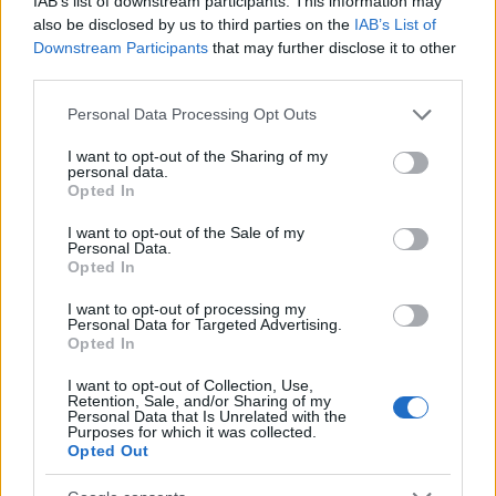
IAB’s list of downstream participants. This information may
also be disclosed by us to third parties on the
IAB’s List of
Downstream Participants
that may further disclose it to other
A Z
third parties.
generáció fele 45 évesen nyugdíjba akar
menni: és ezért járnak majd sikerrel
Please note that this website/app uses one or more Google
Personal Data Processing Opt Outs
services and may gather and store information including but
13:32
not limited to your visit or usage behaviour. You may click to
I want to opt-out of the Sharing of my
personal data.
grant or deny consent to Google and its third-party tags to
Opted In
use your data for below specified purposes in below Google
consent section.
I want to opt-out of the Sale of my
Personal Data.
Opted In
I want to opt-out of processing my
Megnéztük A
Personal Data for Targeted Advertising.
Opted In
szolgálólány meséje záróévadát és ezt
gondoljuk a befejezésről
I want to opt-out of Collection, Use,
Retention, Sale, and/or Sharing of my
13:01
Carrie Bradshaw esküvői ruhájának igaz
Personal Data that Is Unrelated with the
története, amit csak nagyon kevesen
Purposes for which it was collected.
Opted Out
ismernek
12:02
Sarah Jessica Parker bebizonyította, hogy